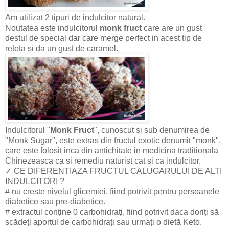
Am utilizat 2 tipuri de indulcitor natural.
Noutatea este indulcitorul
monk fruct
care are un gust
destul de special dar care merge perfect in acest tip de
reteta si da un gust de caramel.
Indulcitorul "
Monk Fruct
", cunoscut si sub denumirea de
"Monk Sugar", este extras din fructul exotic denumit "monk",
care este folosit inca din antichitate in medicina traditionala
Chinezeasca ca si remediu naturist cat si ca indulcitor.
✓ CE DIFERENTIAZA FRUCTUL CALUGARULUI DE ALTI
INDULCITORI ?
# nu creste nivelul glicemiei, fiind potrivit pentru persoanele
diabetice sau pre-diabetice.
# extractul conține 0 carbohidrați, fiind potrivit daca doriți să
scădeți aportul de carbohidrați sau urmați o dietă Keto.