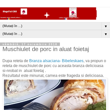
▼
▼
sâmbătă, 17 noiembrie 2018
Muschiulet de porc in aluat foietaj
Dupa reteta de
Branza alsaciana- Bibeleskaes
, va propun o
reteta de muschiulet de porc cu aceasta branza delicioasa
si-nrobat in aluat foietaj .
Rezultatul este minunat, carnea este frageda si delicioasa.