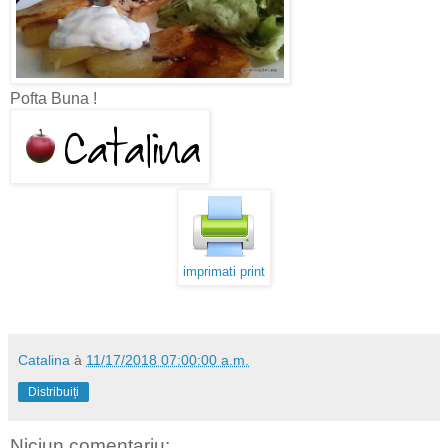
Pofta Buna !
imprimati print
Catalina
à
11/17/2018 07:00:00 a.m.
Distribuiți
Niciun comentariu: