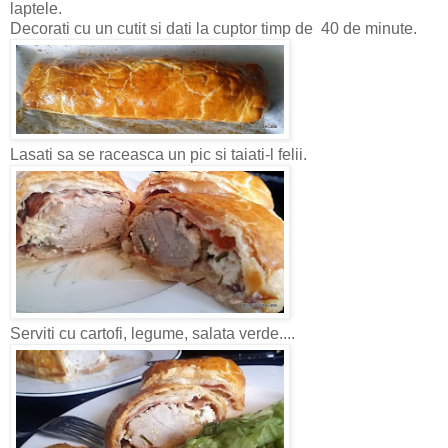
laptele.
Decorati cu un cutit si dati la cuptor timp de 40 de minute.
Lasati sa se raceasca un pic si taiati-l felii.
Serviti cu cartofi, legume, salata verde....