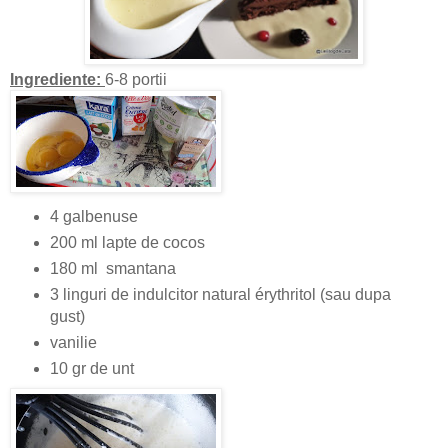
Ingrediente:
6-8 portii
4 galbenuse
200 ml lapte de cocos
180 ml smantana
3 linguri de indulcitor natural érythritol (sau dupa
gust)
vanilie
10 gr de unt