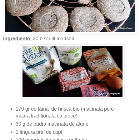
Ingrediente:
20 biscuiti marisori
170 gr de făină de hrișcă bio (macinata pe o
moara traditionala cu pietre)
30 g de pudra macinata de alune
1 lingura praf de copt
100 gr indulcitor natural erithritol