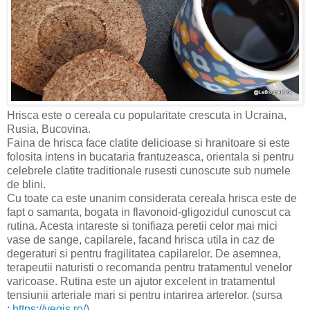
Hrisca este o cereala cu popularitate crescuta in Ucraina,
Rusia, Bucovina.
Faina de hrisca face clatite delicioase si hranitoare si este
folosita intens in bucataria frantuzeasca, orientala si pentru
celebrele clatite traditionale rusesti cunoscute sub numele
de blini.
Cu toate ca este unanim considerata cereala hrisca este de
fapt o samanta, bogata in flavonoid-gligozidul cunoscut ca
rutina. Acesta intareste si tonifiaza peretii celor mai mici
vase de sange, capilarele, facand hrisca utila in caz de
degeraturi si pentru fragilitatea capilarelor. De asemnea,
terapeutii naturisti o recomanda pentru tratamentul venelor
varicoase. Rutina este un ajutor excelent in tratamentul
tensiunii arteriale mari si pentru intarirea arterelor. (sursa
:
https://vegis.ro/
)