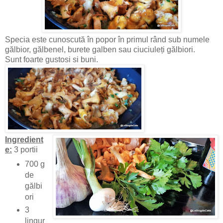
Specia este cunoscută în popor în primul rând sub numele
gălbior, gălbenel, burete galben sau ciuciuleți gălbiori.
Sunt foarte gustosi si buni.
Ingredient
e:
3 portii
700 g
de
gălbi
ori
3
lingur