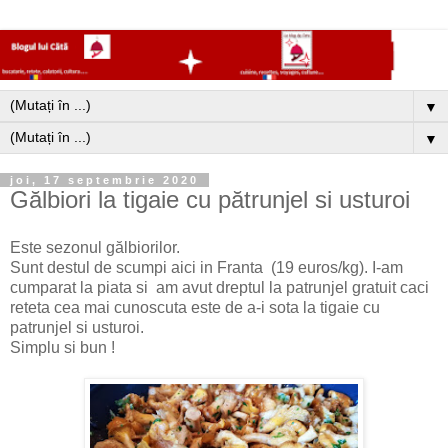
▼
▼
joi, 17 septembrie 2020
Gălbiori la tigaie cu pătrunjel si usturoi
Este sezonul gălbiorilor.
Sunt destul de scumpi aici in Franta (19 euros/kg). I-am
cumparat la piata si am avut dreptul la patrunjel gratuit caci
reteta cea mai cunoscuta este de a-i sota la tigaie cu
patrunjel si usturoi.
Simplu si bun !