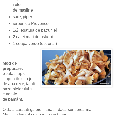
i ulei
de masline
sare, piper
ierburi de Provence
1/2 legatura de patrunjel
2 catei mari de usturoi
1 ceapa verde (optional)
Mod de
preparare:
Spalati rapid
ciupercile sub jet
de apa rece, taiati
baza piciorului si
curati-le
de pământ.
O data curatati galbiorii taiati-i daca sunt prea mari.
Mixati usturoiul cu ceapa si usturoiul.