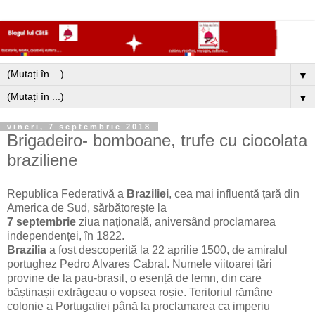
▼
▼
vineri, 7 septembrie 2018
Brigadeiro- bomboane, trufe cu ciocolata
braziliene
Republica Federativă a
Braziliei
, cea mai influentă țară din
America de Sud, sărbătorește la
7 septembrie
ziua națională, aniversând proclamarea
independenței, în 1822.
Brazilia
a fost descoperită la 22 aprilie 1500, de amiralul
portughez Pedro Alvares Cabral. Numele viitoarei țări
provine de la pau-brasil, o esență de lemn, din care
băștinașii extrăgeau o vopsea roșie. Teritoriul rămâne
colonie a Portugaliei până la proclamarea ca imperiu