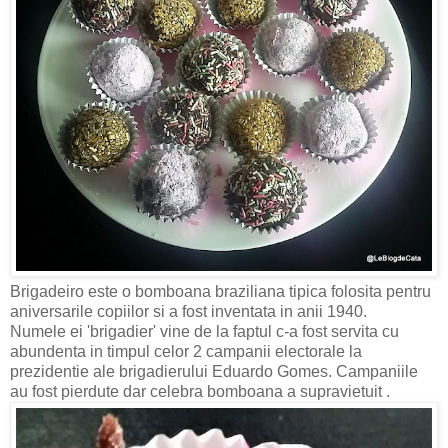
Brigadeiro este o bomboana braziliana tipica folosita pentru
aniversarile copiilor si a fost inventata in anii 1940.
Numele ei 'brigadier' vine de la faptul c-a fost servita cu
abundenta in timpul celor 2 campanii electorale la
prezidentie ale brigadierului Eduardo Gomes. Campaniile
au fost pierdute dar celebra bomboana a supravietuit .