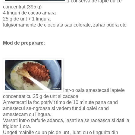
1 conserva de lapte dulce
concentrat (395 g)
4 linguri de cacao amara
25 g de unt + 1 lingura
fulgi/ornamente de ciocolata sau colorate, zahar pudra etc.
Mod de preparare:
Intr-o oala amestecati laptele
concentrat cu 25 g de unt si cacaoa.
Amestecati la foc potrivit timp de 10 minute pana cand
amestecul se-ngroasa si vedem fundul oalei cand
amestecam cu lingura.
Varsati intr-o farfurie adanca, lasati sa se raceasca si dati la
frigider 1 ora.
Ungeti mainile cu un pic de unt , luati cu o lingurita din