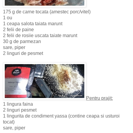
175 g de carne tocata (amestec porc/vitel)
1 ou
1 ceapa salota taiata marunt
2 felii de paine
2 felii de rosiie uscata taiate marunt
30 g de parmezan
sare, piper
2 linguri de pesmet
Pentru prajit:
1 lingura faina
2 linguri pesmet
1 lingurita de condiment yassa (contine ceapa si usturoi
tocat)
sare, piper