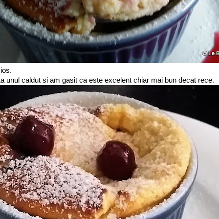
ios.
a unul caldut si am gasit ca este excelent chiar mai bun decat rece.