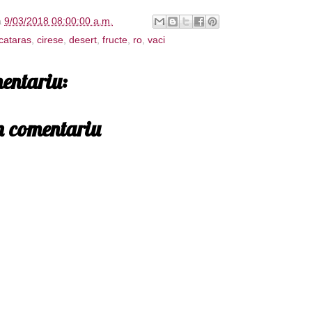
à
9/03/2018 08:00:00 a.m.
cataras
,
cirese
,
desert
,
fructe
,
ro
,
vaci
entariu:
un comentariu