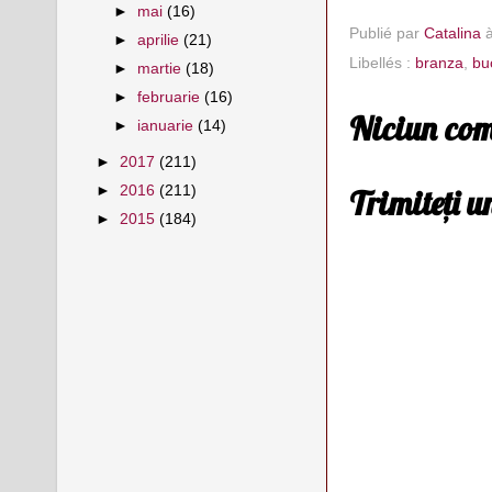
►
mai
(16)
Publié par
Catalina
►
aprilie
(21)
Libellés :
branza
,
bu
►
martie
(18)
►
februarie
(16)
Niciun com
►
ianuarie
(14)
►
2017
(211)
►
2016
(211)
Trimiteți 
►
2015
(184)