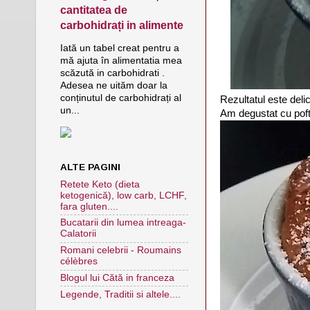
cantitatea de
carbohidrați in alimente
Iată un tabel creat pentru a
mă ajuta în alimentatia mea
scăzută in carbohidrati .
Adesea ne uităm doar la
conținutul de carbohidrați al
Rezultatul este delic
un...
Am degustat cu poft
ALTE PAGINI
Retete Keto (dieta
ketogenică), low carb, LCHF,
fara gluten....
Bucatarii din lumea intreaga-
Calatorii
Romani celebrii - Roumains
célèbres
Blogul lui Cătă in franceza
Legende, Traditii si altele....