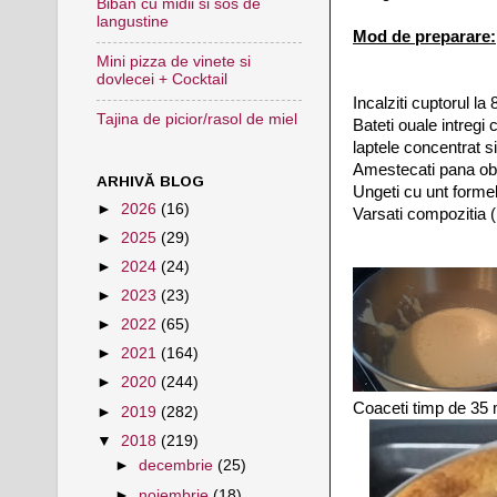
Biban cu midii si sos de
langustine
Mod de preparare:
Mini pizza de vinete si
dovlecei + Cocktail
Incalziti cuptorul la
Tajina de picior/rasol de miel
Bateti ouale intregi
laptele concentrat s
Amestecati pana obt
ARHIVĂ BLOG
Ungeti cu unt formel
►
2026
(16)
Varsati compozitia (
►
2025
(29)
►
2024
(24)
►
2023
(23)
►
2022
(65)
►
2021
(164)
►
2020
(244)
Coaceti timp de 35 
►
2019
(282)
▼
2018
(219)
►
decembrie
(25)
►
noiembrie
(18)