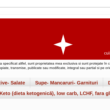
-a specificat altfel, sunt proprietatea mea exclusiva si sunt protejate î
copiate, transmise, publicate sau modificate, integral sau partial si pe o
tive- Salate
Supe- Mancaruri- Garnituri
Keto (dieta ketogenică), low carb, LCHF, fara gl