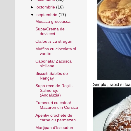
►
octombrie
(16)
▼
septembrie
(17)
Musaca greceasca
Supa/Crema de
dovlecei
Clafoutis cu struguri
Muffins cu ciocolata si
vanilie
Caponata/ Zacusca
siciliana
Biscuiti Sablés de
Nançay
Simplu , rapid si fo
Supa rece de Roșii -
Salmorejo
(Andaluzia)
Fursecuri cu cafea/
Macaron din Corsica
Aperitiv crochete de
carne cu parmezan
Marțipan d'Issoudun -