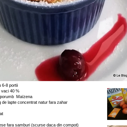
 6-8 portii
 vaci 40 %
e porumb Maïzena
 de lapte concentrat natur fara zahar
at
irese fara samburi (scurse daca din compot)