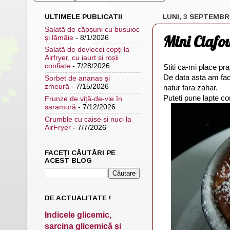
ULTIMELE PUBLICATII
LUNI, 3 SEPTEMBR
Salată de căpșuni cu busuioc
Mini Clafou
și lămâie
- 8/1/2026
Salată de dovlecei copți la
Airfryer, cu iaurt și roșii
confiate
- 7/28/2026
Stiti ca-mi place pra
De data asta am facu
Sorbet de ananas și
zmeură
- 7/15/2026
natur fara zahar.
Puteti pune lapte con
Frunze de viță-de-vie în
saramură
- 7/12/2026
Crumble cu caise și nuci la
AirFryer
- 7/7/2026
FACEȚI CĂUTĂRI PE
ACEST BLOG
DE ACTUALITATE !
Indicele glicemic,
sarcina glicemică și