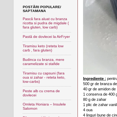
POSTĂRI POPULARE/
SAPTAMANA
Pască fara aluat cu branza
ricotta si pudra de migdale (
fara gluten, low carb)
Pastă de dovlecei la AirFryer
Tiramisu keto (reteta low
carb , fara gluten)
Budinca cu branza, mere
caramelizate si stafide
Tiramisu cu capsuni (fara
oua si zahar - reteta keto,
Ingrediente :
pentru
low-carbs)
500 gr de branza de
40 gr de amidon d
Peste alb cu crema de
1 conserva de 400 g
dovlecei
80 g de zahar
Omleta Honiara – Insulele
1 plic de zahar vanil
Salomon
4 oua
4 linguri bune de c