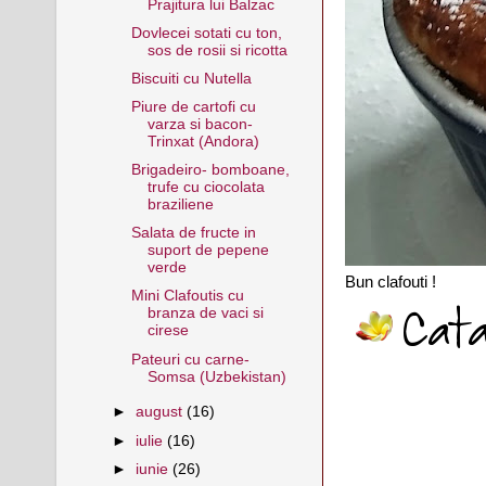
Prajitura lui Balzac
Dovlecei sotati cu ton,
sos de rosii si ricotta
Biscuiti cu Nutella
Piure de cartofi cu
varza si bacon-
Trinxat (Andora)
Brigadeiro- bomboane,
trufe cu ciocolata
braziliene
Salata de fructe in
suport de pepene
verde
Bun clafouti !
Mini Clafoutis cu
branza de vaci si
cirese
Pateuri cu carne-
Somsa (Uzbekistan)
►
august
(16)
►
iulie
(16)
►
iunie
(26)