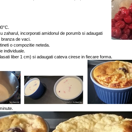
 80°C.
 cu zaharul, incorporati amidonul de porumb si adaugati
i branza de vaci.
ineti o compozitie neteda.
e individuale.
lasati liber 1 cm) si adaugati cateva cirese in fiecare forma.
minute.