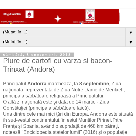
▼
▼
sâmbătă, 8 septembrie 2018
Piure de cartofi cu varza si bacon-
Trinxat (Andora)
Principatul
Andorra
marchează, la
8 septembrie
, Ziua
naţională, reprezentată de Ziua Notre Dame de Meritxell,
principala sărbătoare religioasă a Principatului,.
O altă zi naţională este şi data de 14 martie - Ziua
Constituţiei (principala sărbătoare laică).
Una dintre cele mai mici ţări din Europa, Andorra este situată
în sud-vestul continentului, în estul Munţilor Pirinei, între
Franţa şi Spania, având o suprafaţă de 468 km pătraţi,
notează ''Enciclopedia statelor lumii'' (2016) şi o populaţie