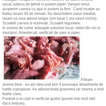
uscat, tulpina de țelină si punem piper. Varsam vinul,
acoperim carnea cu apa si punem la fiert. Cand incepe sa
fiarba lasam 45 de minute. Nu deschidem vasul imediat,
lasam sa iasa aburul singur (am lasat 1 ora vasul inchis).
Scoateti carnea si rezervati. Scoateti legumele.
In zeama de carne adaugati usturoiul tocat, otetul din vin si
mustarul. Amestecati, verificati de sare si piper.
Filtram
zeama bine - eu am strecurat prin 4 prosoape absorbante de
hartie suprapuse. Au adunat toata grasimea iar zeama a iesit
foarte clara.
Pastrati-o la cald si verificati gustul (puneti mai mult otet
daca trebuie).