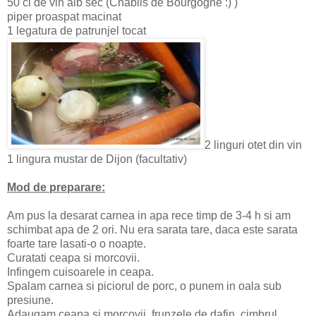
50 cl de vin alb sec (Chablis de Bourgogne :) )
piper proaspat macinat
1 legatura de patrunjel tocat
2 linguri otet din vin
1 lingura mustar de Dijon (facultativ)
Mod de preparare:
Am pus la desarat carnea in apa rece timp de 3-4 h si am
schimbat apa de 2 ori.
Nu era sarata tare, daca este sarata
foarte tare lasati-o o noapte.
Curatati ceapa si morcovii.
Infingem cuisoarele in ceapa.
Spalam carnea si piciorul de porc, o punem in oala sub
presiune.
Adaugam ceapa si morcovii, frunzele de dafin, cimbrul