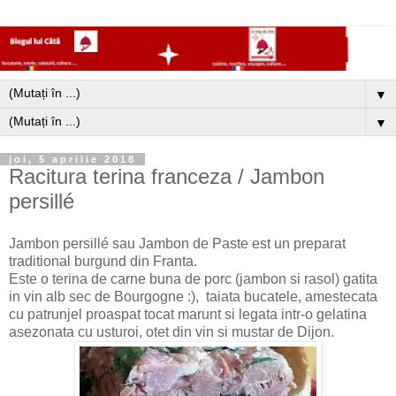
▼
▼
joi, 5 aprilie 2018
Racitura terina franceza / Jambon
persillé
Jambon persillé sau Jambon de Paste est un preparat
traditional burgund din Franta.
Este o terina de carne buna de porc (jambon si rasol) gatita
in vin alb sec de Bourgogne :), taiata bucatele, amestecata
cu patrunjel proaspat tocat marunt si legata intr-o gelatina
asezonata cu usturoi, otet din vin si mustar de Dijon.