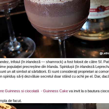
landez, trifoiul (în irlandeză — shamrock) a fost folosit de către Sf. Pa
ime populației precreștine din Irlanda. Spiridușii (în irlandeză Leprech
sunt un alt simbol al sărbătorii. Ei sunt considerați proprietari ai como
 spiriduș să-ți dezvăluie secretul doar stând cu ochii pe el. Dar, dacă t
bere Guinness si ciocolată - Guinness Cake
va invit la o bautura cioc
mpla de facut.