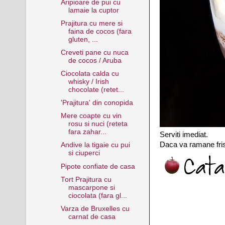
Aripioare de pui cu
lamaie la cuptor
Prajitura cu mere si
faina de cocos (fara
gluten, ...
Creveti pane cu nuca
de cocos / Aruba
Ciocolata calda cu
whisky / Irish
chocolate (retet...
'Prajitura' din conopida
Mere coapte cu vin
rosu si nuci (reteta
fara zahar...
Serviti imediat.
Daca va ramane frisc
Andive la tigaie cu pui
si ciuperci
Pipote confiate de casa
Tort Prajitura cu
mascarpone si
ciocolata (fara gl...
Varza de Bruxelles cu
carnat de casa