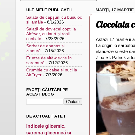
ULTIMELE PUBLICATII
MARȚI, 17 MARTIE
Salată de căpșuni cu busuioc
Ciocolata c
și lămâie
- 8/1/2026
Salată de dovlecei copți la
Airfryer, cu iaurt și roșii
confiate
- 7/28/2026
Astazi 17 martie irl
La origini o sărbătoa
Sorbet de ananas și
zmeură
- 7/15/2026
irlandeze și este săr
Ziua Sf. Patrick a fo
Frunze de viță-de-vie în
saramură
- 7/12/2026
Crumble cu caise și nuci la
AirFryer
- 7/7/2026
FACEȚI CĂUTĂRI PE
ACEST BLOG
DE ACTUALITATE !
Indicele glicemic,
sarcina glicemică și