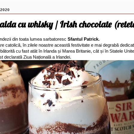
 2020
alda cu whisky / Irish chocolate (rete
andezii din toata lumea sarbatoresc
Sfantul Patrick.
re catolică, în zilele noastre această festivitate e mai degrabă dedicată
bătorită cu fast atât în Irlanda și Marea Britanie, cât și în Statele Unite
st declarată Ziua Națională a Irlandei.