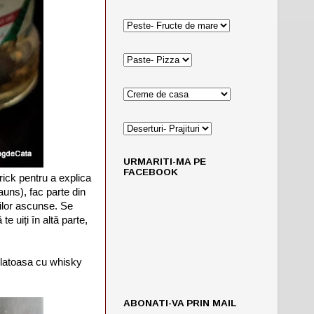
URMARITI-MA PE
FACEBOOK
trick pentru a explica
auns), fac parte din
rilor ascunse. Se
e uiți în altă parte,
olatoasa cu whisky
ABONATI-VA PRIN MAIL