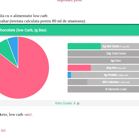
imprimez print
ila cu o alimentatie low carb.
pahar (retetata calculata pentru 80 ml de smantana):
keto, low carb -
aici
.
s
ici