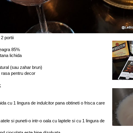
2 portii
neagra 85%
ana lichida
natural (sau zahar brun)
 rasa pentru decor
:
ida cu 1 lingura de indulcitor pana obtineti o frisca care
tele si puneti-o intr-o oala cu laptele si cu 1 lingura de
d ciocolata este bine dizolvata.