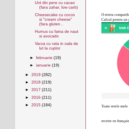
Unt din pere cu cacao
(fara zahar, low carb)
Cheesecake cu cocos
O reteta compatib
si "cream cheese"
Calcul pentru un 
(fara gluten...
Humus cu faina de naut
si avocado
Varza cu rata in oala de
lut la cuptor
►
februarie
(19)
►
ianuarie
(19)
►
2019
(282)
►
2018
(219)
►
2017
(211)
►
2016
(211)
►
2015
(184)
Toate retele mele 
recette en françai