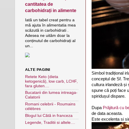
cantitatea de
carbohidrați in alimente
Iată un tabel creat pentru a
mă ajuta în alimentatia mea
scăzută in carbohidrati .
Adesea ne uităm doar la
conținutul de carbohidrați al
un...
ALTE PAGINI
Simbol tradițional ir
Retete Keto (dieta
conceptul de Sf. Tre
ketogenică), low carb, LCHF,
cultura irlandeză și 
fara gluten....
spune că poți face un
Bucatarii din lumea intreaga-
spiridușul dispare.
Calatorii
Romani celebrii - Roumains
Dupa
Prăjitură cu 
célèbres
de data aceasta.
Blogul lui Cătă in franceza
Este excelenta si si
Legende, Traditii si altele....