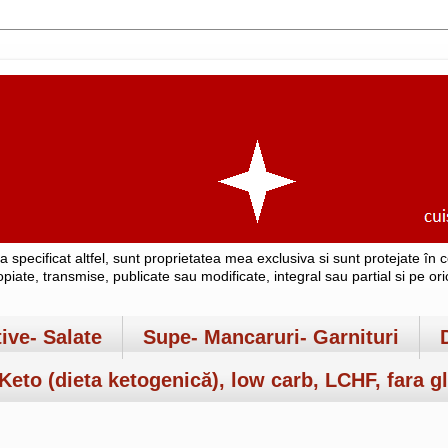
-a specificat altfel, sunt proprietatea mea exclusiva si sunt protejate î
copiate, transmise, publicate sau modificate, integral sau partial si pe o
tive- Salate
Supe- Mancaruri- Garnituri
Keto (dieta ketogenică), low carb, LCHF, fara gl