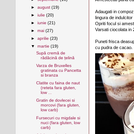
►
august
(19)
Adaugati in compozit
►
iulie
(20)
lingura de indulcitor 
►
iunie
(21)
Opriti focul si amest
Varsati ciocolata in
►
mai
(27)
►
aprilie
(23)
Puneti frisca deasup
▼
martie
(19)
cu pudra de cacao.
Supă cremă de
rădăcină de țelină
Varza de Bruxelles
gratinata cu Pancetta
si branza
Clatite cu faina de naut
(reteta fara gluten,
low ...
Gratin de dovlecei si
morcovi (fara gluten,
low carb)
Fursecuri cu migdale si
nuci (fara gluten, low
carb)