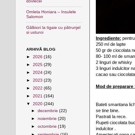
dovlecei
Omleta Honiara – Insulele
Salomon
Gălbiori la tigaie cu pătrunjel
si usturoi
Ingrediente:
pentru 
250 ml de lapte
ARHIVĂ BLOG
50 gr de ciocolata 
80- 100 ml de smant
►
2026
(16)
2 linguri de whisky
►
2025
(29)
3 linguri indulcitor 
►
2024
(24)
cacao sau ciocolata
►
2023
(23)
Mod de preparare 
►
2022
(65)
►
2021
(164)
▼
2020
(244)
Bateti smantana lich
se tine bine.
►
decembrie
(22)
Pastrati la rece.
►
noiembrie
(20)
Rupeti ciocolata buca
►
octombrie
(19)
indulcitor .
►
septembrie
(16)
Amestecati pana can