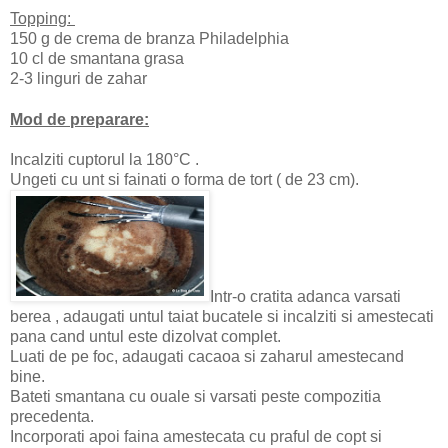
Topping:
150 g de crema de branza Philadelphia
10 cl de smantana grasa
2-3 linguri de zahar
Mod de preparare:
Incalziti cuptorul la 180°C .
Ungeti cu unt si fainati o forma de tort ( de 23 cm).
Intr-o cratita adanca varsati
berea , adaugati untul taiat bucatele si incalziti si amestecati
pana cand untul este dizolvat complet.
Luati de pe foc, adaugati cacaoa si zaharul amestecand
bine.
Bateti smantana cu ouale si varsati peste compozitia
precedenta.
Incorporati apoi faina amestecata cu praful de copt si