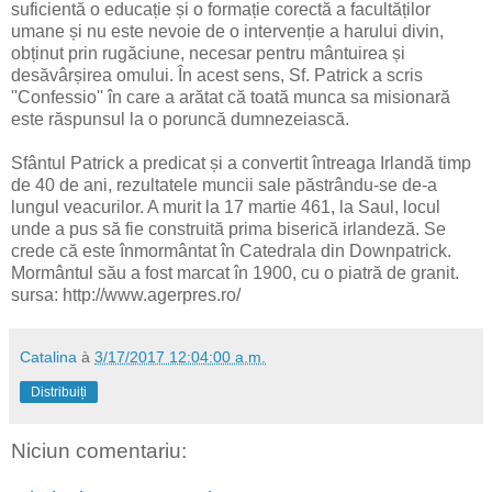
suficientă o educație și o formație corectă a facultăților
umane și nu este nevoie de o intervenție a harului divin,
obținut prin rugăciune, necesar pentru mântuirea și
desăvârșirea omului. În acest sens, Sf. Patrick a scris
''Confessio'' în care a arătat că toată munca sa misionară
este răspunsul la o poruncă dumnezeiască.
Sfântul Patrick a predicat și a convertit întreaga Irlandă timp
de 40 de ani, rezultatele muncii sale păstrându-se de-a
lungul veacurilor. A murit la 17 martie 461, la Saul, locul
unde a pus să fie construită prima biserică irlandeză. Se
crede că este înmormântat în Catedrala din Downpatrick.
Mormântul său a fost marcat în 1900, cu o piatră de granit.
sursa: http://www.agerpres.ro/
Catalina
à
3/17/2017 12:04:00 a.m.
Distribuiți
Niciun comentariu: