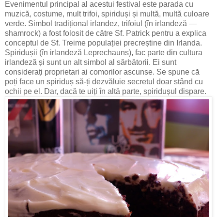
Evenimentul principal al acestui festival este parada cu
muzică, costume, mult trifoi, spiriduși și multă, multă culoare
verde. Simbol tradițional irlandez, trifoiul (în irlandeză —
shamrock) a fost folosit de către Sf. Patrick pentru a explica
conceptul de Sf. Treime populației precreștine din Irlanda.
Spiridușii (în irlandeză Leprechauns), fac parte din cultura
irlandeză și sunt un alt simbol al sărbătorii. Ei sunt
considerați proprietari ai comorilor ascunse. Se spune că
poți face un spiriduș să-ți dezvăluie secretul doar stând cu
ochii pe el. Dar, dacă te uiți în altă parte, spiridușul dispare.