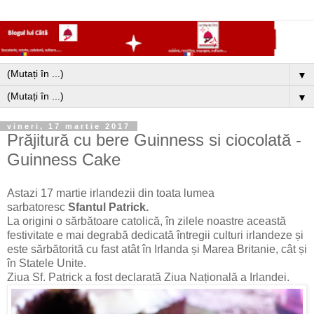
▼
▼
vineri, 17 martie 2017
Prăjitură cu bere Guinness si ciocolată -
Guinness Cake
Astazi 17 martie irlandezii din toata lumea
sarbatoresc
Sfantul Patrick.
La origini o sărbătoare catolică, în zilele noastre această
festivitate e mai degrabă dedicată întregii culturi irlandeze și
este sărbătorită cu fast atât în Irlanda și Marea Britanie, cât și
în Statele Unite.
Ziua Sf. Patrick a fost declarată Ziua Națională a Irlandei.