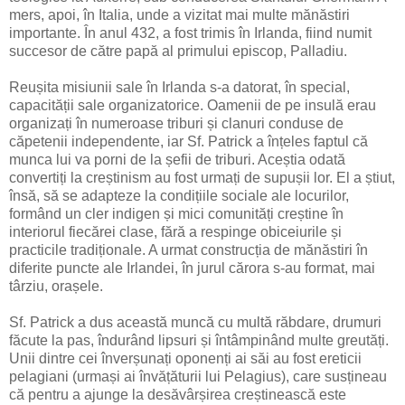
mers, apoi, în Italia, unde a vizitat mai multe mănăstiri
importante. În anul 432, a fost trimis în Irlanda, fiind numit
succesor de către papă al primului episcop, Palladiu.
Reușita misiunii sale în Irlanda s-a datorat, în special,
capacității sale organizatorice. Oamenii de pe insulă erau
organizați în numeroase triburi și clanuri conduse de
căpetenii independente, iar Sf. Patrick a înțeles faptul că
munca lui va porni de la șefii de triburi. Aceștia odată
convertiți la creștinism au fost urmați de supușii lor. El a știut,
însă, să se adapteze la condițiile sociale ale locurilor,
formând un cler indigen și mici comunități creștine în
interiorul fiecărei clase, fără a respinge obiceiurile și
practicile tradiționale. A urmat construcția de mănăstiri în
diferite puncte ale Irlandei, în jurul cărora s-au format, mai
târziu, orașele.
Sf. Patrick a dus această muncă cu multă răbdare, drumuri
făcute la pas, îndurând lipsuri și întâmpinând multe greutăți.
Unii dintre cei înverșunați oponenți ai săi au fost ereticii
pelagiani (urmași ai învățăturii lui Pelagius), care susțineau
că pentru a ajunge la desăvârșirea creștinească este