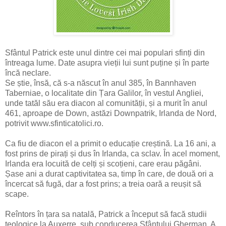
Sfântul Patrick este unul dintre cei mai populari sfinți din
întreaga lume. Date asupra vieții lui sunt puține și în parte
încă neclare.
Se știe, însă, că s-a născut în anul 385, în Bannhaven
Taberniae, o localitate din Țara Galilor, în vestul Angliei,
unde tatăl său era diacon al comunității, și a murit în anul
461, aproape de Down, astăzi Downpatrik, Irlanda de Nord,
potrivit www.sfinticatolici.ro.
Ca fiu de diacon el a primit o educație creștină. La 16 ani, a
fost prins de pirați și dus în Irlanda, ca sclav. În acel moment,
Irlanda era locuită de celți și scoțieni, care erau păgâni.
Șase ani a durat captivitatea sa, timp în care, de două ori a
încercat să fugă, dar a fost prins; a treia oară a reușit să
scape.
Reîntors în țara sa natală, Patrick a început să facă studii
teologice la Auxerre, sub conducerea Sfântului Gherman. A