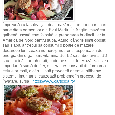
Împreună cu fasolea și lintea, mazărea compunea în mare
parte dieta oamenilor din Evul Mediu. În Anglia, mazărea
galbenă uscată este folosită la prepararea budincii, iar în
America de Nord pentru supă. Atunci când te simți obosit
sau slăbit, ar trebui să consumi o porție de mazăre,
deoarece furnizează numeroși nutrienți responsabili de
energia din organism: vitamina B6, B2 sau riboflavină, B3
sau niacină, carbohidrați, proteine și lipide. Mazărea este o
importantă sursă de fier, mineral responsabil de formarea
celulelor roșii, a cărui lipsă provoacă anemie, slăbește
sistemul imunitar și cauzează probleme în procesul de
învățare. sursa:
https://www.carticica.ro/