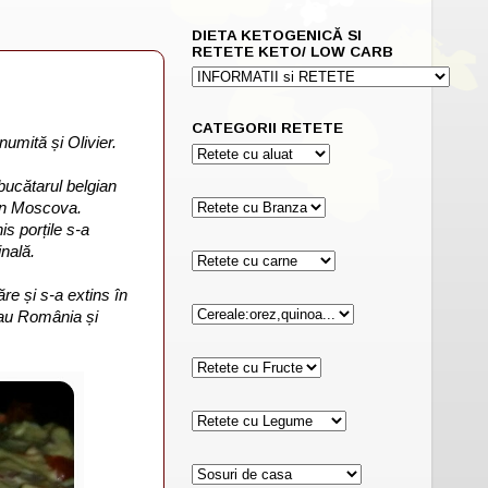
DIETA KETOGENICĂ SI
RETETE KETO/ LOW CARB
CATEGORII RETETE
umită și Olivier.
bucătarul belgian
din Moscova.
is porțile s-a
inală.
re și s-a extins în
sau România și