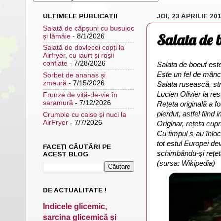
ULTIMELE PUBLICATII
JOI, 23 APRILIE 20
Salată de căpșuni cu busuioc
Salata de b
și lămâie
- 8/1/2026
Salată de dovlecei copți la
Airfryer, cu iaurt și roșii
confiate
- 7/28/2026
Salata de boeuf este
Este un fel de mânc
Sorbet de ananas și
zmeură
- 7/15/2026
Salata rusească, str
Lucien Olivier la r
Frunze de viță-de-vie în
saramură
- 7/12/2026
Rețeta originală a fo
pierdut, astfel fiin
Crumble cu caise și nuci la
AirFryer
- 7/7/2026
Originar, rețeta cup
Cu timpul s-au înloc
tot estul Europei d
FACEȚI CĂUTĂRI PE
schimbându-și rețeta
ACEST BLOG
(sursa: Wikipedia)
DE ACTUALITATE !
Indicele glicemic,
sarcina glicemică și