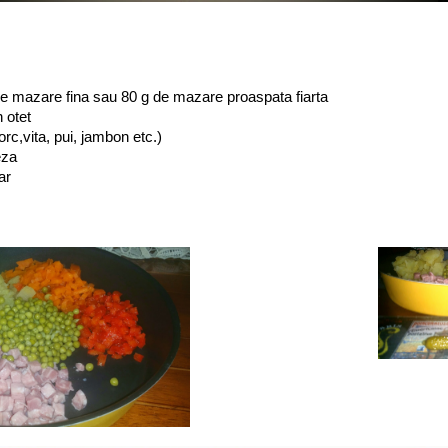
e mazare fina sau 80 g de mazare proaspata fiarta
n otet
orc,vita, pui, jambon etc.)
eza
ar