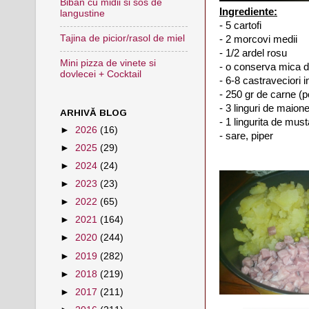
Biban cu midii si sos de
Ingrediente:
langustine
- 5 cartofi
Tajina de picior/rasol de miel
- 2 morcovi medii
- 1/2 ardel rosu
Mini pizza de vinete si
- o conserva mica d
dovlecei + Cocktail
- 6-8 castraveciori i
- 250 gr de carne (p
- 3 linguri de maion
ARHIVĂ BLOG
- 1 lingurita de must
►
2026
(16)
- sare, piper
►
2025
(29)
►
2024
(24)
►
2023
(23)
►
2022
(65)
►
2021
(164)
►
2020
(244)
►
2019
(282)
►
2018
(219)
►
2017
(211)