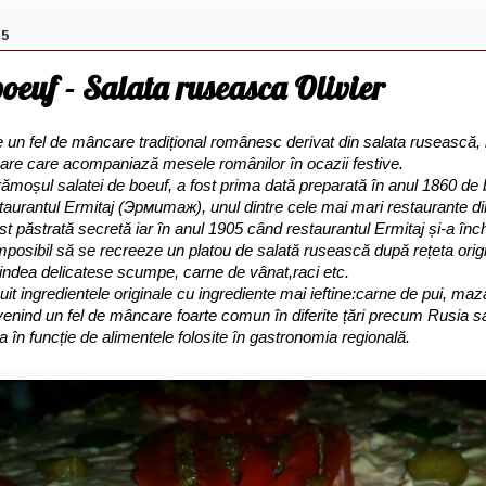
15
oeuf - Salata ruseasca Olivier
 un fel de mâncare tradițional românesc derivat din salata rusească, n
are care acompaniază mesele românilor în ocazii festive.
ămoșul salatei de boeuf, a fost prima dată preparată în anul 1860 de 
estaurantul Ermitaj (Эрмитаж), unul dintre cele mai mari restaurante 
st păstrată secretă iar în anul 1905 când restaurantul Ermitaj și-a înch
d imposibil să se recreeze un platou de salată rusească după rețeta orig
rindea delicatese scumpe, carne de vânat,raci etc.
uit ingredientele originale cu ingrediente mai ieftine:carne de pui, mază
evenind un fel de mâncare foarte comun în diferite țări precum Rusia 
 în funcție de alimentele folosite în gastronomia regională.