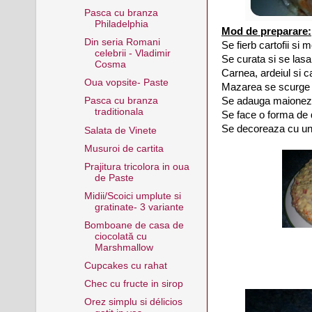
Pasca cu branza
Philadelphia
Mod de preparare:
Din seria Romani
Se fierb cartofii si 
celebrii - Vladimir
Se curata si se las
Cosma
Carnea, ardeiul si ca
Oua vopsite- Paste
Mazarea se scurge b
Se adauga maioneza 
Pasca cu branza
traditionala
Se face o forma de 
Se decoreaza cu un 
Salata de Vinete
Musuroi de cartita
Prajitura tricolora in oua
de Paste
Midii/Scoici umplute si
gratinate- 3 variante
Bomboane de casa de
ciocolată cu
Marshmallow
Cupcakes cu rahat
Chec cu fructe in sirop
Orez simplu si délicios