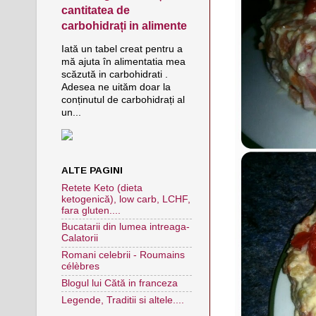
cantitatea de
carbohidrați in alimente
Iată un tabel creat pentru a
mă ajuta în alimentatia mea
scăzută in carbohidrati .
Adesea ne uităm doar la
conținutul de carbohidrați al
un...
ALTE PAGINI
Retete Keto (dieta
ketogenică), low carb, LCHF,
fara gluten....
Bucatarii din lumea intreaga-
Calatorii
Romani celebrii - Roumains
célèbres
Blogul lui Cătă in franceza
Legende, Traditii si altele....