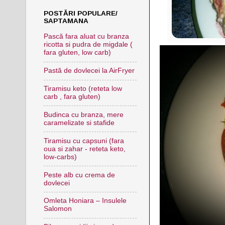
POSTĂRI POPULARE/
SAPTAMANA
Pască fara aluat cu branza
ricotta si pudra de migdale (
fara gluten, low carb)
Pastă de dovlecei la AirFryer
Tiramisu keto (reteta low
carb , fara gluten)
Budinca cu branza, mere
caramelizate si stafide
Tiramisu cu capsuni (fara
oua si zahar - reteta keto,
low-carbs)
Peste alb cu crema de
dovlecei
Omleta Honiara – Insulele
Salomon