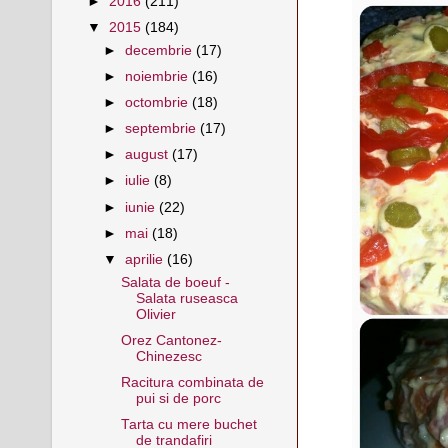
►
2016
(211)
▼
2015
(184)
►
decembrie
(17)
►
noiembrie
(16)
►
octombrie
(18)
►
septembrie
(17)
►
august
(17)
►
iulie
(8)
►
iunie
(22)
►
mai
(18)
▼
aprilie
(16)
Salata de boeuf -
Salata ruseasca
Olivier
Orez Cantonez-
Chinezesc
Racitura combinata de
pui si de porc
Tarta cu mere buchet
de trandafiri