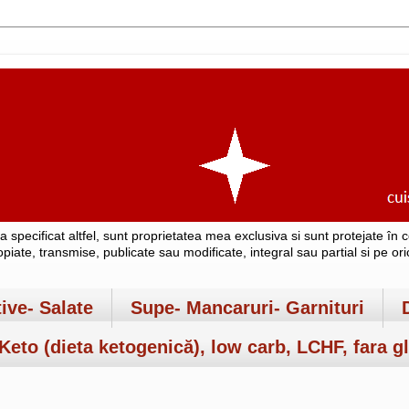
-a specificat altfel, sunt proprietatea mea exclusiva si sunt protejate î
copiate, transmise, publicate sau modificate, integral sau partial si pe o
tive- Salate
Supe- Mancaruri- Garnituri
Keto (dieta ketogenică), low carb, LCHF, fara gl