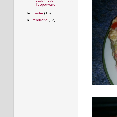
gatit in vas
Tupperware
►
martie
(18)
►
februarie
(17)