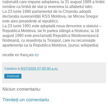
națională care impune adoptarea, la 31 august 1989 a limbii
române ca limbă de stat și revenirea la alfabetul latin.
La 23 iunie 1990 parlamentul de la Chișinău adoptă
declarația suveranității RSS Moldova, iar Mircea Snegur
este ales președinte al republicii.
La 23 iunie 1991 este adoptată noua denumire a statului –
Republica Moldova. Iar în partea stângă a Nistrului, la 16
august 1990 este proclamată Republica Moldovenească
Nistreană, cu reședința la Tiraspol, care nu recunoaște
apartenența sa la Republica Moldova. (sursa: wikipedia)
recette en français
ici
Catalina
à
8/27/2020 07:00:00 a.m.
Distribuiți
Niciun comentariu:
Trimiteți un comentariu