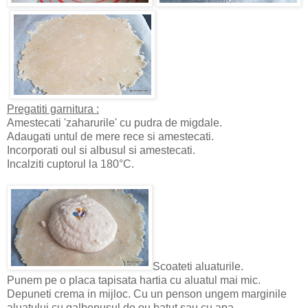
Pregatiti garnitura :
Amestecati 'zaharurile' cu pudra de migdale.
Adaugati untul de mere rece si amestecati.
Incorporati oul si albusul si amestecati.
Incalziti cuptorul la 180°C.
Scoateti aluaturile.
Punem pe o placa tapisata hartia cu aluatul mai mic.
Depuneti crema in mijloc. Cu un penson ungem marginile
aluatului cu galbenusul de ou batut sau cu apa .