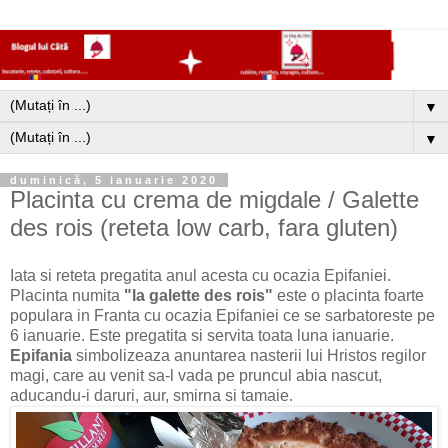
▼
▼
duminică, 5 ianuarie 2020
Placinta cu crema de migdale / Galette
des rois (reteta low carb, fara gluten)
Iata si reteta pregatita anul acesta cu ocazia Epifaniei.
Placinta numita
"la galette des rois"
este o placinta foarte
populara in Franta cu ocazia Epifaniei ce se sarbatoreste pe
6 ianuarie. Este pregatita si servita toata luna ianuarie.
Epifania
simbolizeaza anuntarea nasterii lui Hristos regilor
magi, care au venit sa-l vada pe pruncul abia nascut,
aducandu-i daruri, aur, smirna si tamaie.