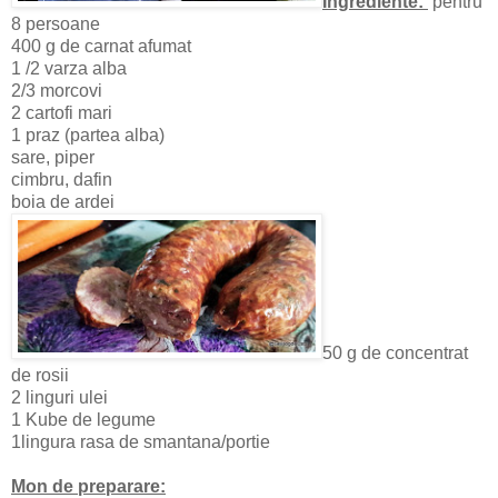
Ingrediente:
pentru
8 persoane
400 g de carnat afumat
1 /2 varza alba
2/3 morcovi
2 cartofi mari
1 praz (partea alba)
sare, piper
cimbru, dafin
boia de ardei
50 g de concentrat
de rosii
2 linguri ulei
1 Kube de legume
1lingura rasa de smantana/portie
Mon de preparare: