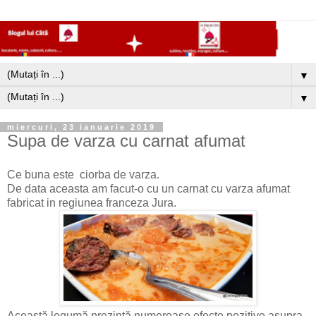
▼
▼
miercuri, 23 ianuarie 2019
Supa de varza cu carnat afumat
Ce buna este ciorba de varza.
De data aceasta am facut-o cu un carnat cu varza afumat
fabricat in regiunea franceza Jura.
Această legumă prezintă numeroase efecte pozitive asupra