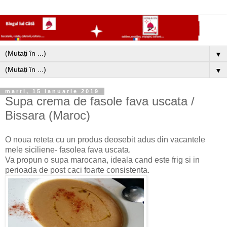
▼
▼
marți, 15 ianuarie 2019
Supa crema de fasole fava uscata /
Bissara (Maroc)
O noua reteta cu un produs deosebit adus din vacantele
mele siciliene- fasolea fava uscata.
Va propun o supa marocana, ideala cand este frig si in
perioada de post caci foarte consistenta.