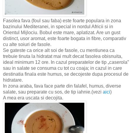
Fasolea fava (foul sau faba) este foarte populara in zona
bazinului Mediteranei, in special in nordul Africii si in
Orientul Mijlociu. Bobul este mare, aplatizat. Are un gust
distinct, usor aromat, este foarte bogata in fibre, comparativ
cu alte soiuri de fasole.
Se gateste ca orice alt soi de fasole, cu mentiunea ca
trebuie tinuta la hidratat mai mult decat fasolea obisnuita,
ideal minimum 12 ore. In cazul preparatelor de tip „caserola”
sau in salate se consuma cu tot cu coaja; in cazul in care
destinatia finala este humus, se decojeste dupa procesul de
hidratare.
In zona araba, fava face parte din falafel, humus, diverse
salate, sau preparate cu sos, de tip iahnie.(vezi
aici
)
A mea era uscata si decojita.