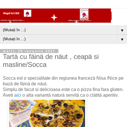
▼
▼
marți, 26 ianuarie 2021
Tartä cu fäinä de näut , ceapä si
masline/Socca
Socca est o specialitate din regiunea francezä Nisa /Nice pe
bazä de fäinä de näut.
Simplu de facut si delicioasa este ca o pizza fina fara gluten.
Aveti
aici
o alta variantä naturä servitä ca o clätitä aperitiv.