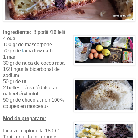
Ingrediente:
8 portii /16 felii
4 oua
100 gr de mascarpone
70 gr de
f
aina low carb
1 mar
30 gr de nuca de cocos rasa
1/2 lingurita bicarbonat de
sodium
50 gr de ut
2 belles c à s d'édulcorant
naturel érythritol
50 gr de chocolat noir 100%
coupés en morceaux
Mod de preparare:
Incalziti cuptorul la 180°C
Topiti untul la microunde.