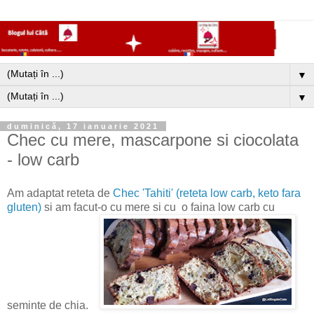
▼
▼
duminică, 17 ianuarie 2021
Chec cu mere, mascarpone si ciocolata
- low carb
Am adaptat reteta de
Chec 'Tahiti' (reteta low carb, keto fara
gluten)
si am facut-o cu mere si cu o faina low carb cu
seminte de chia.