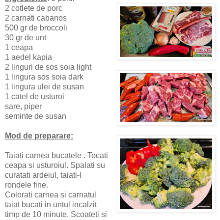
2 cotlete de porc
2 carnati cabanos
500 gr de broccoli
30 gr de unt
1 ceapa
1 aedel kapia
2 linguri de sos soia light
1 lingura sos soia dark
1 lingura ulei de susan
1 catel de usturoi
sare, piper
seminte de susan
Mod de preparare:
Taiati carnea bucatele . Tocati
ceapa si usturoiul. Spalati su
curatati ardeiul, taiati-l
rondele fine.
Colorati carnea si carnatul
taiat bucati in untul incalzit
timp de 10 minute. Scoateti si