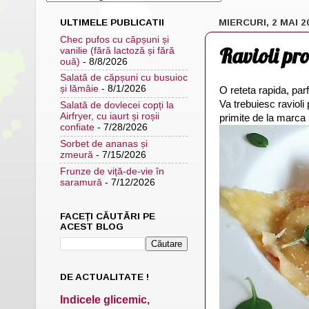
ULTIMELE PUBLICATII
MIERCURI, 2 MAI 2
Chec pufos cu căpșuni și
Ravioli pro
vanilie (fără lactoză și fără
ouă)
- 8/8/2026
Salată de căpșuni cu busuioc
și lămâie
- 8/1/2026
O reteta rapida, par
Va trebuiesc ravioli
Salată de dovlecei copți la
Airfryer, cu iaurt și roșii
primite de la marca 
confiate
- 7/28/2026
Sorbet de ananas și
zmeură
- 7/15/2026
Frunze de viță-de-vie în
saramură
- 7/12/2026
FACEȚI CĂUTĂRI PE
ACEST BLOG
DE ACTUALITATE !
Indicele glicemic,