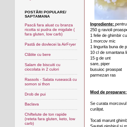
POSTĂRI POPULARE/
SAPTAMANA
Ingrediente:
pentru
Pască fara aluat cu branza
250 g ravioli proasp
ricotta si pudra de migdale (
fara gluten, low carb)
1 felie de ghimbir cu
1 morcov mic
Pastă de dovlecei la AirFryer
1 lingurita buna de 
10 cl de smantana l
Clătite cu bere
15 g de unt
sare, piper
Salam de biscuiti cu
busuioc proaspat
ciocolata in 2 culori
parmezan ras
Rassols - Salata rusească cu
somon si thon
Mod de preparare:
Drob de pui
Se curata morcovul si
Baclava
curățat.
Chiftelute de ton rapide
(reteta fara gluten, keto, low
Tocati marunt ghimbi
carb)
Sautati gimbirul si m