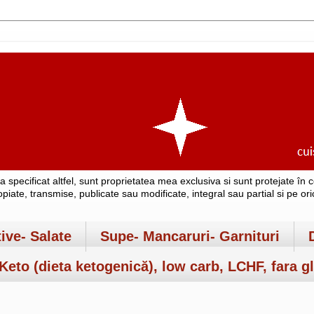
-a specificat altfel, sunt proprietatea mea exclusiva si sunt protejate î
copiate, transmise, publicate sau modificate, integral sau partial si pe o
tive- Salate
Supe- Mancaruri- Garnituri
Keto (dieta ketogenică), low carb, LCHF, fara gl