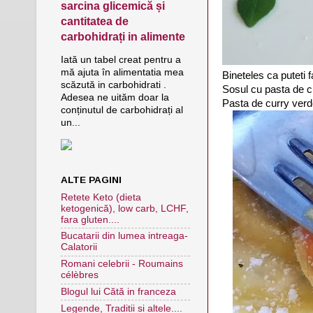
sarcina glicemică și
cantitatea de
carbohidrați in alimente
Iată un tabel creat pentru a
mă ajuta în alimentatia mea
Bineteles ca puteti 
scăzută in carbohidrati .
Sosul cu pasta de cu
Adesea ne uităm doar la
Pasta de curry verde
conținutul de carbohidrați al
un...
ALTE PAGINI
Retete Keto (dieta
ketogenică), low carb, LCHF,
fara gluten....
Bucatarii din lumea intreaga-
Calatorii
Romani celebrii - Roumains
célèbres
Blogul lui Cătă in franceza
Legende, Traditii si altele....