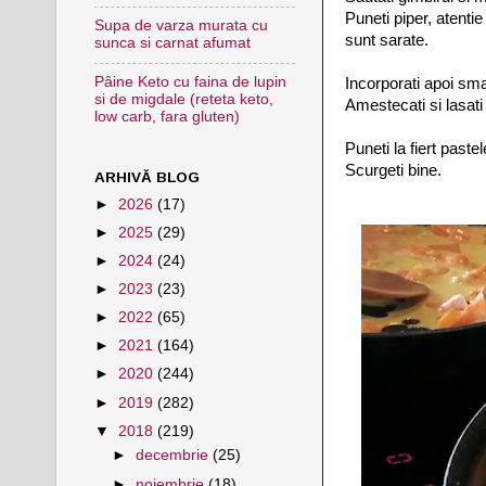
Puneti piper, atenti
Supa de varza murata cu
sunt sarate.
sunca si carnat afumat
Pâine Keto cu faina de lupin
Incorporati apoi sm
si de migdale (reteta keto,
Amestecati si lasati
low carb, fara gluten)
Puneti la fiert paste
Scurgeti bine.
ARHIVĂ BLOG
►
2026
(17)
►
2025
(29)
►
2024
(24)
►
2023
(23)
►
2022
(65)
►
2021
(164)
►
2020
(244)
►
2019
(282)
▼
2018
(219)
►
decembrie
(25)
►
noiembrie
(18)