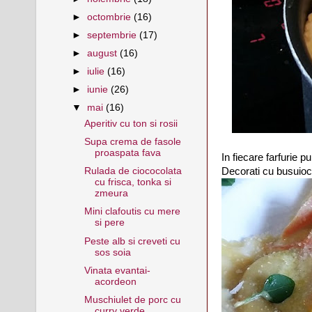
►
octombrie
(16)
►
septembrie
(17)
►
august
(16)
►
iulie
(16)
►
iunie
(26)
▼
mai
(16)
Aperitiv cu ton si rosii
Supa crema de fasole
proaspata fava
In fiecare farfurie p
Decorati cu busuioc
Rulada de ciococolata
cu frisca, tonka si
zmeura
Mini clafoutis cu mere
si pere
Peste alb si creveti cu
sos soia
Vinata evantai-
acordeon
Muschiulet de porc cu
curry verde