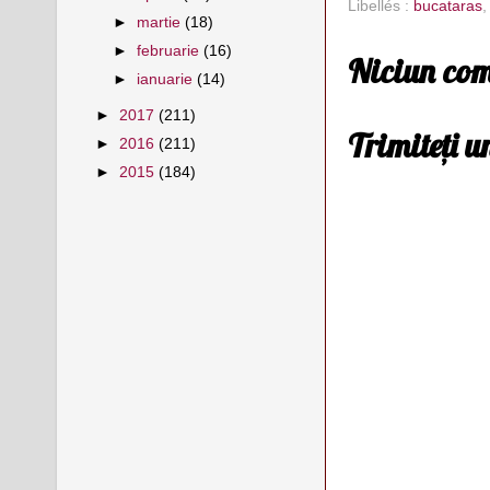
Libellés :
bucataras
►
martie
(18)
►
februarie
(16)
Niciun com
►
ianuarie
(14)
►
2017
(211)
Trimiteți 
►
2016
(211)
►
2015
(184)