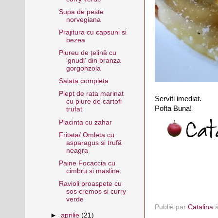
Supa de peste
norvegiana
Prajitura cu capsuni si
bezea
Piureu de țelină cu
'gnudi' din branza
gorgonzola
Salata completa
Piept de rata marinat
Serviti imediat.
cu piure de cartofi
Pofta Buna!
trufat
Placinta cu zahar
Fritata/ Omleta cu
asparagus si trufă
neagra
Paine Focaccia cu
cimbru si masline
Ravioli proaspete cu
sos cremos si curry
verde
Publié par
Catalina
►
aprilie
(21)