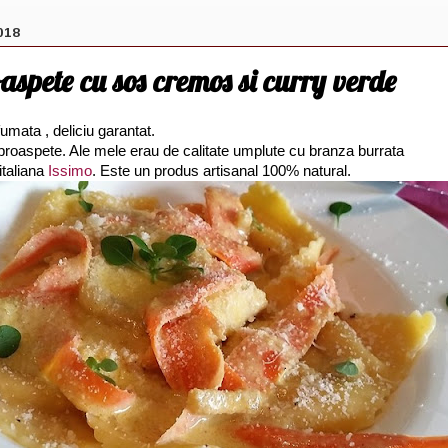
018
aspete cu sos cremos si curry verde
fumata , deliciu garantat.
 proaspete. Ale mele erau de calitate umplute cu branza burrata
italiana
Issimo
. Este un produs artisanal 100% natural.