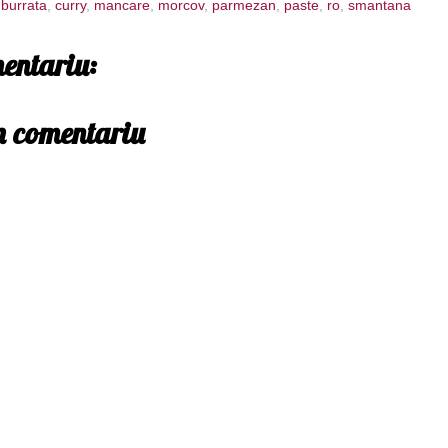
,
burrata
,
curry
,
mancare
,
morcov
,
parmezan
,
paste
,
ro
,
smantana
entariu:
un comentariu