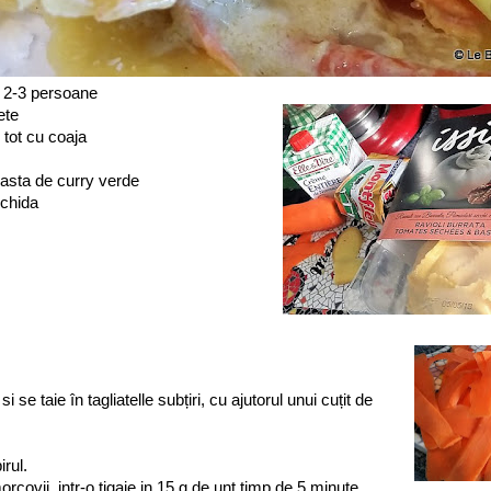
 2-3 persoane
ete
 tot cu coaja
pasta de curry verde
ichida
 se taie în tagliatelle subțiri, cu ajutorul unui cuțit de
rul.
orcovii intr-o tigaie in 15 g de unt timp de 5 minute.