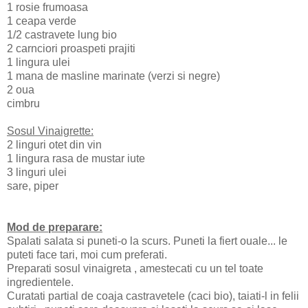
1 rosie frumoasa
1 ceapa verde
1/2 castravete lung bio
2 carnciori proaspeti prajiti
1 lingura ulei
1 mana de masline marinate (verzi si negre)
2 oua
cimbru
Sosul Vinaigrette:
2 linguri otet din vin
1 lingura rasa de mustar iute
3 linguri ulei
sare, piper
Mod de preparare:
Spalati salata si puneti-o la scurs. Puneti la fiert ouale... le
puteti face tari, moi cum preferati.
Preparati sosul vinaigreta , amestecati cu un tel toate
ingredientele.
Curatati partial de coaja castravetele (caci bio), taiati-l in felii