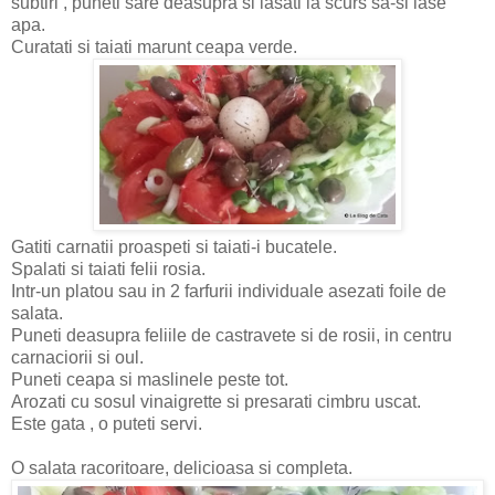
subtiri , puneti sare deasupra si lasati la scurs sa-si lase
apa.
Curatati si taiati marunt ceapa verde.
Gatiti carnatii proaspeti si taiati-i bucatele.
Spalati si taiati felii rosia.
Intr-un platou sau in 2 farfurii individuale asezati foile de
salata.
Puneti deasupra feliile de castravete si de rosii, in centru
carnaciorii si oul.
Puneti ceapa si maslinele peste tot.
Arozati cu sosul vinaigrette si presarati cimbru uscat.
Este gata , o puteti servi.
O salata racoritoare, delicioasa si completa.