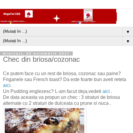
▼
▼
miercuri, 22 noiembrie 2017
Chec din briosa/cozonac
Ce putem face cu un rest de briosa, cozonac sau paine?
Friganele sau French toast? Da este foarte bun aveti reteta
aici
.
Un Pudding englezesc? L-am facut deja,vedeti
aici
.
De data aceasta va propun un chec : 3 straturi de briosa
alternate cu 2 straturi de dulceata cu prune si nuca .