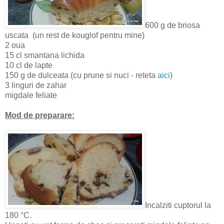
600 g de briosa
uscata (un rest de kouglof pentru mine)
2 oua
15 cl smantana lichida
10 cl de lapte
150 g de dulceata (cu prune si nuci - reteta
aici
)
3 linguri de zahar
migdale feliate
Mod de preparare:
Incalziti cuptorul la
180 °C.