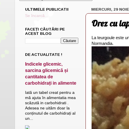
ULTIMELE PUBLICATII
MIERCURI, 29 NOI
Se încarcă...
Orez cu la
FACEȚI CĂUTĂRI PE
ACEST BLOG
La teurgoule este un
Normandia.
DE ACTUALITATE !
Indicele glicemic,
sarcina glicemică și
cantitatea de
carbohidrați in alimente
Iată un tabel creat pentru a
mă ajuta în alimentatia mea
scăzută in carbohidrati .
Adesea ne uităm doar la
conținutul de carbohidrați al
un...