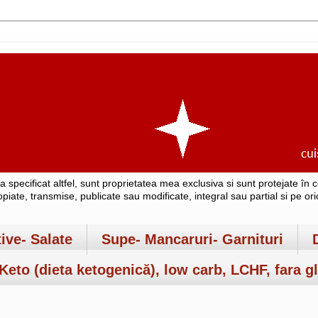
-a specificat altfel, sunt proprietatea mea exclusiva si sunt protejate î
copiate, transmise, publicate sau modificate, integral sau partial si pe o
tive- Salate
Supe- Mancaruri- Garnituri
Keto (dieta ketogenică), low carb, LCHF, fara gl