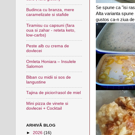
Se spune ca "isi ra
Budinca cu branza, mere
Alta varianta spune
caramelizate si stafide
gustos ca-n ziua de 
Tiramisu cu capsuni (fara
oua si zahar - reteta keto,
low-carbs)
Peste alb cu crema de
dovlecei
Omleta Honiara – Insulele
Salomon
Biban cu midii si sos de
langustine
Tajina de picior/rasol de miel
Mini pizza de vinete si
dovlecei + Cocktail
ARHIVĂ BLOG
►
2026
(16)