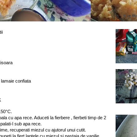
ii
tisoara
e lamaie confiata
:
 150°C.
oala cu apa rece. Aduceti la fierbere , fierbeti timp de 2
palati-l sub apa rece.
gime, recuperati miezul cu ajutorul unui cutit.
puneti la fiert laptele cu miezul si pastaia de vanilie.