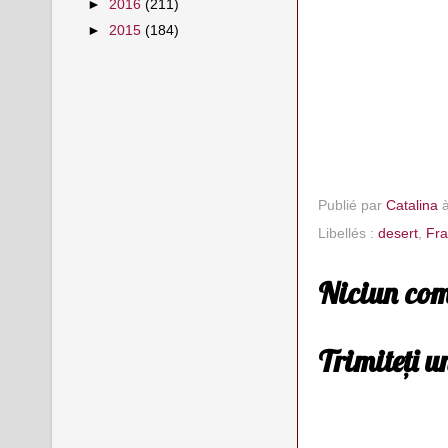
►
2016
(211)
►
2015
(184)
Publié par
Catalina
Libellés :
desert
,
Fra
Niciun com
Trimiteți 