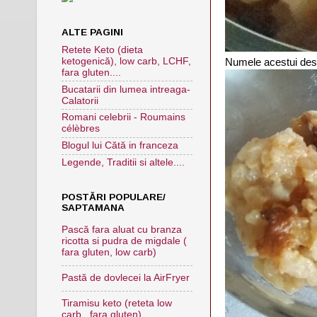
ALTE PAGINI
Retete Keto (dieta
ketogenică), low carb, LCHF,
Numele acestui deser
fara gluten....
Bucatarii din lumea intreaga-
Calatorii
Romani celebrii - Roumains
célèbres
Blogul lui Cătă in franceza
Legende, Traditii si altele....
POSTĂRI POPULARE/
SAPTAMANA
Pască fara aluat cu branza
ricotta si pudra de migdale (
fara gluten, low carb)
Pastă de dovlecei la AirFryer
Tiramisu keto (reteta low
carb , fara gluten)