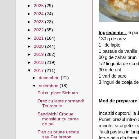
►
2025
(29)
►
2024
(24)
►
2023
(23)
►
2022
(65)
Ingrediente :
6 port
►
2021
(164)
130 g de orez
1 l de lapte
►
2020
(244)
1 pastaie de vanilie
►
2019
(282)
90 g de zahar brun
►
2018
(219)
1/2 lingurita de scor
30 g de unt
▼
2017
(211)
1 varf de sare
►
decembrie
(21)
3 linguri de coaja d
▼
noiembrie
(18)
Pui cu piper Sichuan
Mod de preparare 
Orez cu lapte normand/
Teurgoule
Incalziti cuptorul la
Sandwich/ Croque
monsieur cu carne
Puneti orezul intr-o 
de pui
minute, scurgeti si s
Taiati pastaia in lun
Flan cu prune uscate
sau Far breton
Intr-o oala din fonta 