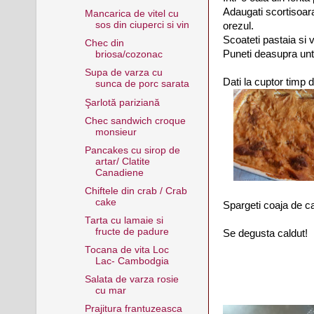
Adaugati scortisoara
Mancarica de vitel cu
sos din ciuperci si vin
orezul.
Scoateti pastaia si v
Chec din
Puneti deasupra untu
briosa/cozonac
Supa de varza cu
Dati la cuptor timp 
sunca de porc sarata
Şarlotă pariziană
Chec sandwich croque
monsieur
Pancakes cu sirop de
artar/ Clatite
Canadiene
Chiftele din crab / Crab
cake
Spargeti coaja de ca
Tarta cu lamaie si
fructe de padure
Se degusta caldut!
Tocana de vita Loc
Lac- Cambodgia
Salata de varza rosie
cu mar
Prajitura frantuzeasca