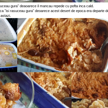
suceau gura" deaoarece il mancau repede cu pofta inca cald.
 ca "isi rasuceau gura" deoarece acest desert de epoca era departe de
astazi.