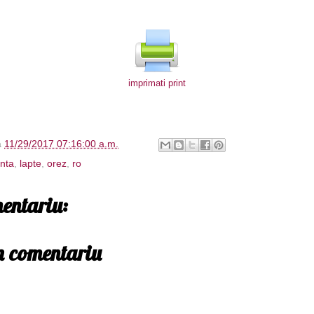
imprimati print
à
11/29/2017 07:16:00 a.m.
nta
,
lapte
,
orez
,
ro
entariu:
un comentariu