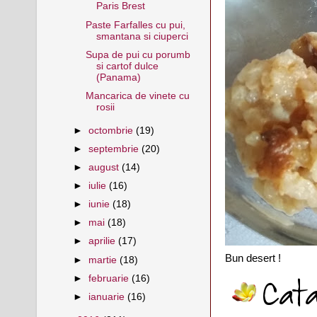
Paris Brest
Paste Farfalles cu pui,
smantana si ciuperci
Supa de pui cu porumb
si cartof dulce
(Panama)
Mancarica de vinete cu
rosii
►
octombrie
(19)
►
septembrie
(20)
►
august
(14)
►
iulie
(16)
►
iunie
(18)
►
mai
(18)
►
aprilie
(17)
Bun desert !
►
martie
(18)
►
februarie
(16)
►
ianuarie
(16)