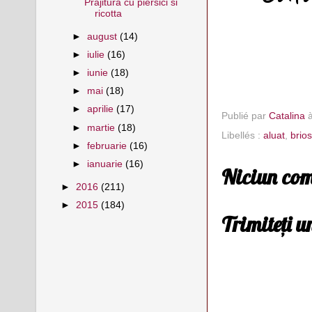
Prajitura cu piersici si
ricotta
►
august
(14)
►
iulie
(16)
►
iunie
(18)
►
mai
(18)
►
aprilie
(17)
Publié par
Catalina
►
martie
(18)
Libellés :
aluat
,
brio
►
februarie
(16)
►
ianuarie
(16)
Niciun com
►
2016
(211)
►
2015
(184)
Trimiteți 