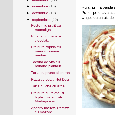
►
noiembrie
(18)
Rulati prima banda ap
Puneti pe o tava aco
►
octombrie
(19)
Ungeti cu un pic de u
▼
septembrie
(20)
Peste mic prajit cu
mamaliga
Rulada cu frisca si
ciocolata
Prajitura rapida cu
mere - Pommé
nantais
Tocana de vita cu
banane plantain
Tarta cu prune si crema
Pizza cu coaja Hot Dog
Tarta quiche cu ardei
Prajitura cu taietei si
lapte concentrat-
Madagascar
Aperitiv maltez- Pastizz
cu mazare