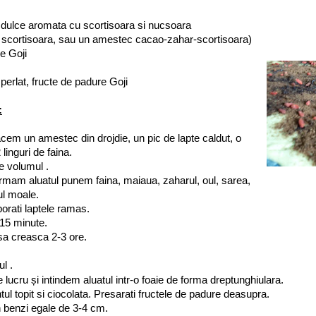
 dulce aromata cu scortisoara si nucsoara
e scortisoara, sau un amestec cacao-zahar-scortisoara)
e Goji
perlat, fructe de padure Goji
:
cem un amestec din drojdie, un pic de lapte caldut, o
 linguri de faina.
e volumul .
ormam aluatul punem faina, maiaua, zaharul, oul, sarea,
ul moale.
porati laptele ramas.
15 minute.
a creasca 2-3 ore.
l .
lucru și intindem aluatul intr-o foaie de forma dreptunghiulara.
 topit si ciocolata. Presarati fructele de padure deasupra.
in benzi egale de 3-4 cm.