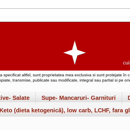
-a specificat altfel, sunt proprietatea mea exclusiva si sunt protejate î
copiate, transmise, publicate sau modificate, integral sau partial si pe o
tive- Salate
Supe- Mancaruri- Garnituri
Keto (dieta ketogenică), low carb, LCHF, fara gl