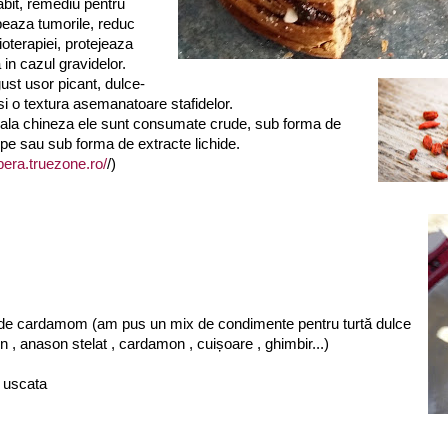
labit, remediu pentru
peaza tumorile, reduc
ioterapiei, protejeaza
a in cazul gravidelor.
gust usor picant, dulce-
si o textura asemanatoare stafidelor.
onala chineza ele sunt consumate crude, sub forma de
pe sau sub forma de extracte lichide.
pera.truezone.ro/
/)
a de cardamom (am pus un mix de condimente pentru turtă dulce
n , anason stelat , cardamon , cuișoare , ghimbir...)
e uscata