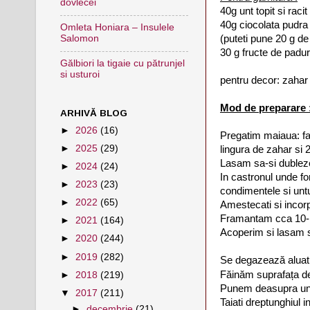
dovlecei
40g unt topit si racit
40g ciocolata pudra
Omleta Honiara – Insulele
(puteti pune 20 g d
Salomon
30 g fructe de padur
Gălbiori la tigaie cu pătrunjel
si usturoi
pentru decor: zahar 
Mod de preparare 
ARHIVĂ BLOG
►
2026
(16)
Pregatim maiaua: fa
►
2025
(29)
lingura de zahar si 2
Lasam sa-si dublez
►
2024
(24)
In castronul unde f
►
2023
(23)
condimentele si unt
►
2022
(65)
Amestecati si incor
Framantam cca 10-
►
2021
(164)
Acoperim si lasam s
►
2020
(244)
►
2019
(282)
Se degazează aluatu
Făinăm suprafața de 
►
2018
(219)
Punem deasupra untul
▼
2017
(211)
Taiati dreptunghiul 
►
decembrie
(21)