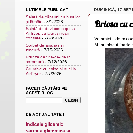
ULTIMELE PUBLICATII
DUMINICĂ, 17 SEP
Salată de căpșuni cu busuioc
Briosa cu c
și lămâie
- 8/1/2026
Salată de dovlecei copți la
Airfryer, cu iaurt și roșii
confiate
- 7/28/2026
Va amintiti de brios
Mi-au placut foarte 
Sorbet de ananas și
zmeură
- 7/15/2026
Frunze de viță-de-vie în
saramură
- 7/12/2026
Crumble cu caise și nuci la
AirFryer
- 7/7/2026
FACEȚI CĂUTĂRI PE
ACEST BLOG
DE ACTUALITATE !
Indicele glicemic,
sarcina glicemică și