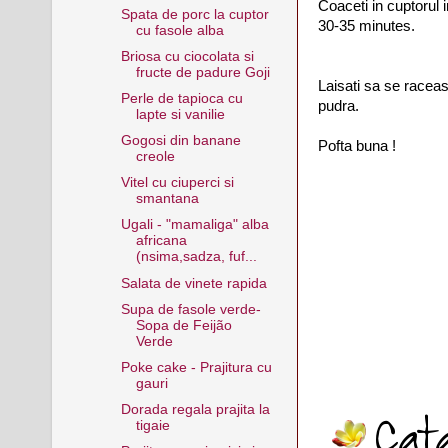
Coaceti in cuptorul 
Spata de porc la cuptor
30-35 minutes.
cu fasole alba
Briosa cu ciocolata si
fructe de padure Goji
Laisati sa se raceas
Perle de tapioca cu
pudra.
lapte si vanilie
Gogosi din banane
Pofta buna !
creole
Vitel cu ciuperci si
smantana
Ugali - "mamaliga" alba
africana
(nsima,sadza, fuf...
Salata de vinete rapida
Supa de fasole verde-
Sopa de Feijão
Verde
Poke cake - Prajitura cu
gauri
Dorada regala prajita la
tigaie