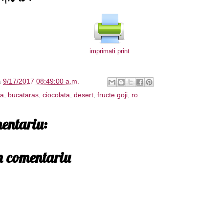
imprimati print
à
9/17/2017 08:49:00 a.m.
sa
,
bucataras
,
ciocolata
,
desert
,
fructe goji
,
ro
entariu:
un comentariu