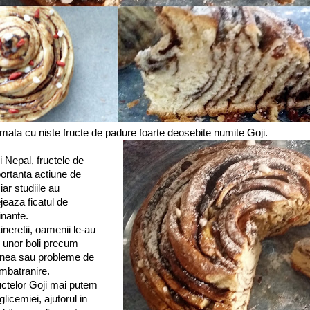
umata cu niste fructe de padure foarte deosebite numite Goji.
i Nepal, fructele de
ortanta actiune de
iar studiile au
jeaza ficatul de
nante.
tineretii, oamenii le-au
ul unor boli precum
iunea sau probleme de
mbatranire.
ructelor Goji mai putem
glicemiei, ajutorul in