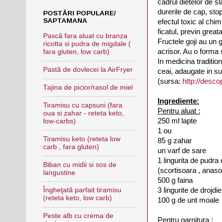
cadrul dietelor de s
durerile de cap, sto
POSTĂRI POPULARE/
SAPTAMANA
efectul toxic al chim
ficatul, previn great
Pască fara aluat cu branza
Fructele goji au un 
ricotta si pudra de migdale (
acrisor. Au o forma 
fara gluten, low carb)
In medicina traditi
Pastă de dovlecei la AirFryer
ceai, adaugate in su
(sursa:
http://desco
Tajina de picior/rasol de miel
Ingrediente:
Tiramisu cu capsuni (fara
Pentru aluat :
oua si zahar - reteta keto,
250 ml lapte
low-carbs)
1 ou
Tiramisu keto (reteta low
85 g zahar
carb , fara gluten)
un varf de sare
1 lingurita de pudr
Biban cu midii si sos de
(scortisoara , anaso
langustine
500 g faina
3 lingurite de drojdi
Îngheţată parfait tiramisu
(reteta keto, low carb)
100 g de unt moale
Peste alb cu crema de
Pentru garnitura :