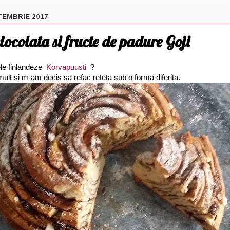
TEMBRIE 2017
iocolata si fructe de padure Goji
ele finlandeze
Korvapuusti
?
mult si m-am decis sa refac reteta sub o forma diferita.