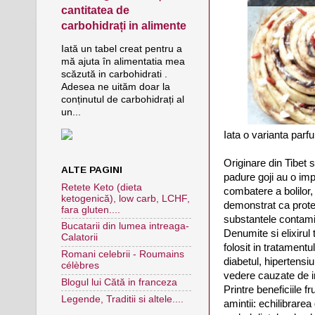
cantitatea de
carbohidrați in alimente
Iată un tabel creat pentru a
mă ajuta în alimentatia mea
scăzută in carbohidrati .
Adesea ne uităm doar la
conținutul de carbohidrați al
un...
Iata o varianta parf
Originare din Tibet s
ALTE PAGINI
padure goji au o imp
Retete Keto (dieta
combatere a bolilor, 
ketogenică), low carb, LCHF,
demonstrat ca prote
fara gluten....
substantele contami
Bucatarii din lumea intreaga-
Denumite si elixirul 
Calatorii
folosit in tratament
Romani celebrii - Roumains
diabetul, hipertens
célèbres
vedere cauzate de i
Blogul lui Cătă in franceza
Printre beneficiile f
Legende, Traditii si altele....
amintii: echilibrarea 