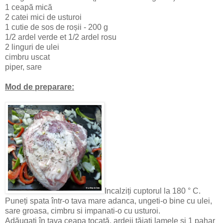
1 ceapă mică
2 catei mici de usturoi
1 cutie de sos de roșii - 200 g
1/2 ardel verde et 1/2 ardel rosu
2 linguri de ulei
cimbru uscat
piper, sare
Mod de preparare:
Incalziți cuptorul la 180 ° C.
Puneți spata într-o tava mare adanca, ungeti-o bine cu ulei,
sare groasa, cimbru si impanati-o cu usturoi.
Adăugați în tava ceapa tocată, ardeii tăiați lamele și 1 pahar