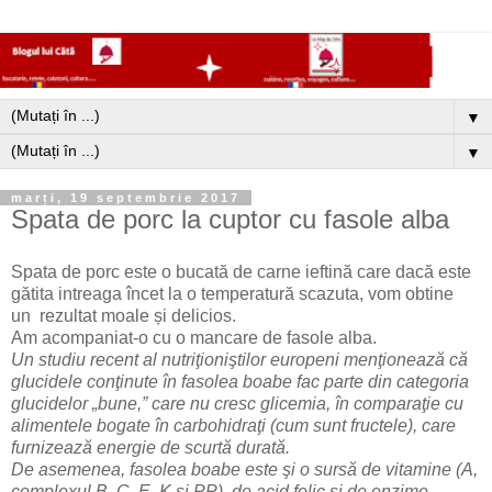
▼
▼
marți, 19 septembrie 2017
Spata de porc la cuptor cu fasole alba
Spata de porc este o bucată de carne ieftină care dacă este
gătita intreaga încet la o temperatură scazuta, vom obtine
un rezultat moale și delicios.
Am acompaniat-o cu o mancare de fasole alba.
Un studiu recent al nutriţioniştilor europeni menţionează că
glucidele conţinute în fasolea boabe fac parte din categoria
glucidelor „bune,” care nu cresc glicemia, în comparaţie cu
alimentele bogate în carbohidraţi (cum sunt fructele), care
furnizează energie de scurtă durată.
De asemenea, fasolea boabe este şi o sursă de vitamine (A,
complexul B, C, E, K şi PP), de acid folic şi de enzime.