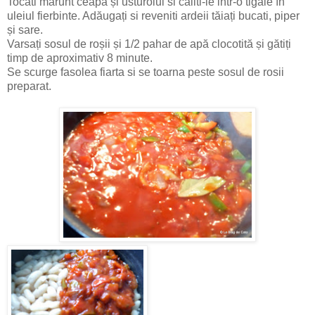
Tocati marunt ceapa și usturoiul si caliti-le intr-o tigaie în
uleiul fierbinte. Adăugați si reveniti ardeii tăiați bucati, piper
și sare.
Varsați sosul de roșii și 1/2 pahar de apă clocotită și gătiți
timp de aproximativ 8 minute.
Se scurge fasolea fiarta si se toarna peste sosul de rosii
preparat.