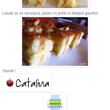
Lasati sa se raceasca, taiati-l in portii in dreptul gaurilor .
Serviti !