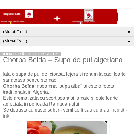
▼
▼
duminică, 4 iunie 2017
Chorba Beida – Supa de pui algeriana
Iata o supa de pui delicioasa, lejera si renumita caci foarte
sanatoasa pentru stomac.
Chorba Beïda
inseamna "supa alba" si este o reteta
traditionala in Algeria.
Este aromatizata cu scortisoara si lamaie si este foarte
apreciata in perioada Ramadan-ului.
Se degusta cu paste subtiri- vemlicelli sau cu grau incoltit -
frik.