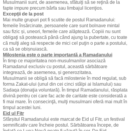
Musulmanii sunt, de asemenea, sfătuiţi să se reţină de la
fapte impure precum bârfa sau limbajul licenţios.
Excepţii de la post
Mai multe grupuri pot fi scutite de postul Ramadanului:
femeile însărcinate, persoanele care sunt bolnave mintal
sau fizic și, uneori, femeile care alăptează. Copiii nu sunt
obligaţi să postească până când ajung la pubertate, cu toate
că mulţi aleg să respecte de mici cel puţin o parte a postului,
ca să se obișnuiască.
Milostenia este o parte importantă a Ramadanului
În timp ce majoritatea non-musulmanilor asociază
Ramadanul exclusiv cu postul, această sărbătoare
integrează, de asemenea, și generozitatea.
Musulmanii se obligă să facă milostenie în mod regulat, sub
forma Zakat-ului (unul din cei cinci stâlpi ai Islamului) sau
Sadaqa (donaţia voluntară). În timpul Ramadanului, răsplata
divină pentru cei care fac acte de caritate este considerată a
fi mai mare. În consecinţă, mulţi musulmani oferă mai mult în
timpul acestei luni.
Eid ul Fitr
Sfârșitul Ramadanului este marcat de Eid ul Fitr, un festival
semnificativ care încheie postul. Sărbătoarea începe, de
îndată ce Luna Nouă poate fi văzută în cer. De Eid,