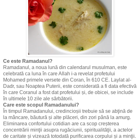
Ce este Ramadanul?
Ramadanul, a noua lună din calendarul musulman, este
celebrată ca luna în care Allah i-a revelat profetului
Mohamed primele versete din Coran, în 610 CE. Laylat al-
Dadr, sau Noaptea Puterii, este considerată a fi data efectivă
în care Coranul a fost dat profetului și, de obicei, se include
în ultimele 10 zile ale sărbătorii.
Care este scopul Ramadanului?
În timpul Ramadanului, credincioșii trebuie să se abţină de
la mâncare, băutură și alte plăceri, din zori până la amurg.
Eliminarea confortului cotidian are ca scop creșterea
concentrării minţii asupra rugăciunii, spiritualităţii, a actelor
de caritate și vizează totodată purificarea corpului și a minţii.