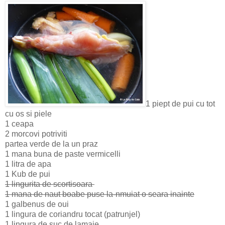
1 piept de pui cu tot
cu os si piele
1 ceapa
2 morcovi potriviti
partea verde de la un praz
1 mana buna de paste vermicelli
1 litra de apa
1 Kub de pui
1 lingurita de scortisoara
1 mana de naut boabe puse la-nmuiat o seara inainte
1 galbenus de oui
1 lingura de coriandru tocat (patrunjel)
1 lingura de suc de lamaie