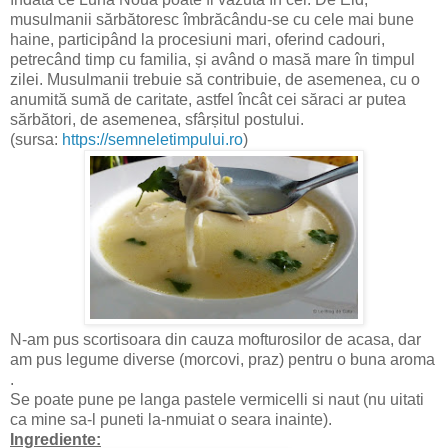
musulmanii sărbătoresc îmbrăcându-se cu cele mai bune
haine, participând la procesiuni mari, oferind cadouri,
petrecând timp cu familia, și având o masă mare în timpul
zilei. Musulmanii trebuie să contribuie, de asemenea, cu o
anumită sumă de caritate, astfel încât cei săraci ar putea
sărbători, de asemenea, sfârșitul postului.
(sursa:
https://semneletimpului.ro
)
N-am pus scortisoara din cauza mofturosilor de acasa, dar
am pus legume diverse (morcovi, praz) pentru o buna aroma
.
Se poate pune pe langa pastele vermicelli si naut (nu uitati
ca mine sa-l puneti la-nmuiat o seara inainte).
Ingrediente: