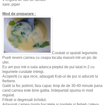
sare, piper
Mod de preparare :
Curatati si spalati legumele.
Pueti reveni carnea cu ceapa tocata marunt intr-un pic de
ulei.
Eu am pus intr-o oala adanca pieptul de pui taiat in 2 cu
legumele curatate intregi.
Acoperiti cu apa rece, adaugati Kub-ul de pui si aduceti la
fierbere.
Gatiti la foc potrivit, fara capac timp de de 30-40 minute pana
cand carnea este bine gatita. Indepartati spuma in mod
regulat.
Filtrati si degresati lichidul.
Adaugati carnea taiata bucatele si pastele si fiebeti cateva