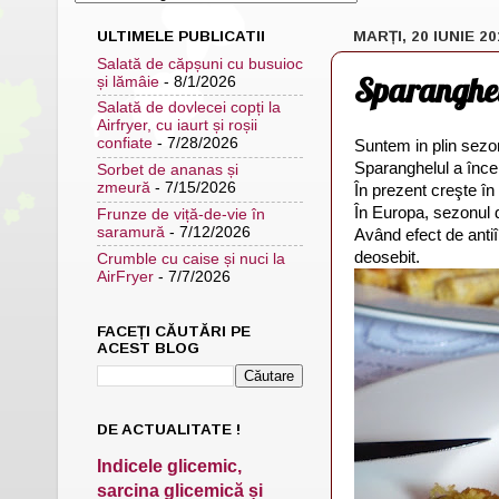
ULTIMELE PUBLICATII
MARȚI, 20 IUNIE 20
Salată de căpșuni cu busuioc
Sparanghe
și lămâie
- 8/1/2026
Salată de dovlecei copți la
Airfryer, cu iaurt și roșii
confiate
- 7/28/2026
Suntem in plin sez
Sparanghelul a începu
Sorbet de ananas și
zmeură
- 7/15/2026
În prezent creşte în
În Europa, sezonul de
Frunze de viță-de-vie în
saramură
- 7/12/2026
Având efect de antiî
deosebit.
Crumble cu caise și nuci la
AirFryer
- 7/7/2026
FACEȚI CĂUTĂRI PE
ACEST BLOG
DE ACTUALITATE !
Indicele glicemic,
sarcina glicemică și