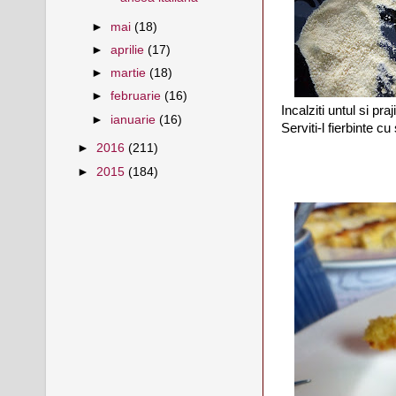
►
mai
(18)
►
aprilie
(17)
►
martie
(18)
►
februarie
(16)
Incalziti untul si pr
►
ianuarie
(16)
Serviti-l fierbinte cu
►
2016
(211)
►
2015
(184)