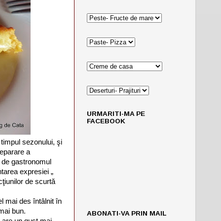
URMARITI-MA PE
FACEBOOK
timpul sezonului, şi
reparare a
ă de gastronomul
area expresiei „
ţiunilor de scurtă
el mai des întâlnit în
 mai bun.
ABONATI-VA PRIN MAIL
a are un gust mai