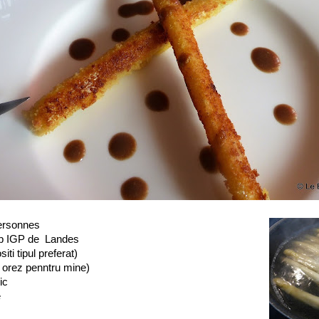
ersonnes
lb IGP de Landes
siti tipul preferat)
in orez penntru mine)
ic
e