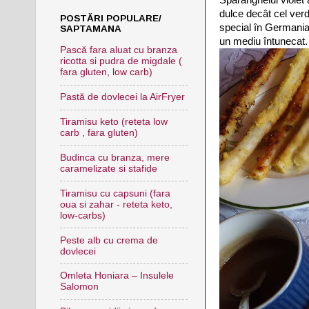
dulce decât cel verd
POSTĂRI POPULARE/
special în Germania 
SAPTAMANA
un mediu întunecat
Pască fara aluat cu branza
ricotta si pudra de migdale (
fara gluten, low carb)
Pastă de dovlecei la AirFryer
Tiramisu keto (reteta low
carb , fara gluten)
Budinca cu branza, mere
caramelizate si stafide
Tiramisu cu capsuni (fara
oua si zahar - reteta keto,
low-carbs)
Peste alb cu crema de
dovlecei
Omleta Honiara – Insulele
Salomon