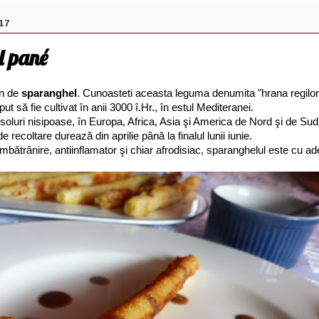
17
l pané
on de
sparanghel
. Cunoasteti aceasta leguma denumita "hrana regilor
t să fie cultivat în anii 3000 î.Hr., în estul Mediteranei.
 soluri nisipoase, în Europa, Africa, Asia şi America de Nord şi de Sud
 recoltare durează din aprilie până la finalul lunii iunie.
mbătrânire, antiinflamator şi chiar afrodisiac, sparanghelul este cu a