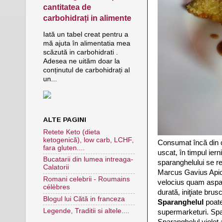
cantitatea de
carbohidrați in alimente
Iată un tabel creat pentru a
mă ajuta în alimentatia mea
scăzută in carbohidrati .
Adesea ne uităm doar la
conținutul de carbohidrați al
un...
ALTE PAGINI
Retete Keto (dieta
ketogenică), low carb, LCHF,
Consumat încă din ce
fara gluten....
uscat, în timpul ier
Bucatarii din lumea intreaga-
sparanghelului se r
Calatorii
Marcus Gavius Apici
Romani celebrii - Roumains
velocius quam aspara
célèbres
durată, iniţiate brusc
Blogul lui Cătă in franceza
Sparanghelul
poate
Legende, Traditii si altele....
supermarketuri. Spar
Sparanghelul violet 