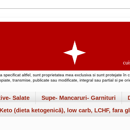
-a specificat altfel, sunt proprietatea mea exclusiva si sunt protejate î
copiate, transmise, publicate sau modificate, integral sau partial si pe o
tive- Salate
Supe- Mancaruri- Garnituri
Keto (dieta ketogenică), low carb, LCHF, fara gl