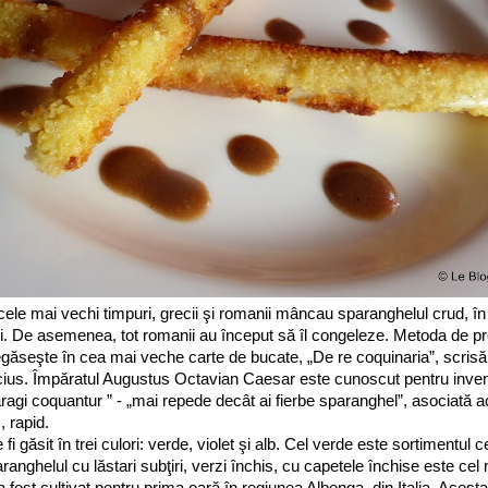
le mai vechi timpuri, grecii şi romanii mâncau sparanghelul crud, în 
nii. De asemenea, tot romanii au început să îl congeleze. Metoda de p
egăseşte în cea mai veche carte de bucate, „De re coquinaria”, scris
us. Împăratul Augustus Octavian Caesar este cunoscut pentru invent
gi coquantur ” - „mai repede decât ai fierbe sparanghel”, asociată ac
, rapid.
 fi găsit în trei culori: verde, violet şi alb. Cel verde este sortimentul c
anghelul cu lăstari subţiri, verzi închis, cu capetele închise este cel
a fost cultivat pentru prima oară în regiunea Albenga, din Italia. Acest