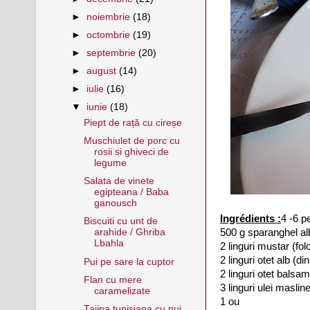
►
noiembrie
(18)
►
octombrie
(19)
►
septembrie
(20)
►
august
(14)
►
iulie
(16)
▼
iunie
(18)
Piept de rață cu cireșe
Muschiulet de porc cu
rosii si ghiveci de
legume
Salata de vinete
egipteana / Baba
ganousch
Ingrédients :
4 -6 p
Biscuiti cu unt de
500 g sparanghel a
arahide / Ghriba
Lbahla
2 linguri mustar (folo
2 linguri otet alb (d
Pui pe sare la cuptor
2 linguri otet balsam
Flan cu mere
3 linguri ulei maslin
caramelizate
1 ou
Tajina tunisiana cu pui