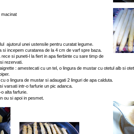
t macinat
l ajutorul unei ustensile pentru curatat legume.
 si incepem curatarea de la 4 cm de varf spre baza.
 rece si puneti-l la fiert in apa fierbinte cu sare timp de
si rezervati.
igrette : amestecati cu un tel, o lingura de mustar cu otetul alb si otet
piper.
l cu o lingura de mustar si adaugati 2 linguri de apa calduta.
si varsati intr-o farfurie un pic adanca.
o alta farfurie.
in ou si apoi in pesmet.