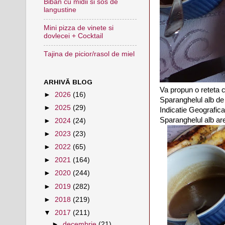
Biban cu midii si sos de
langustine
Mini pizza de vinete si
dovlecei + Cocktail
Tajina de picior/rasol de miel
ARHIVĂ BLOG
Va propun o reteta 
►
2026
(16)
Sparanghelul alb de 
►
2025
(29)
Indicatie Geografica
Sparanghelul alb are 
►
2024
(24)
►
2023
(23)
►
2022
(65)
►
2021
(164)
►
2020
(244)
►
2019
(282)
►
2018
(219)
▼
2017
(211)
►
decembrie
(21)