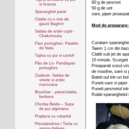
60 g de pesmet
si branza
50 g de unt
Sparanghel pané
sare, piper proaspa
Clatite cu o mie de
gauri/ Baghrir
Mod de preparare:
Salata de ardei copti -
Chakchouka
Curatam sparanghelu
Flan portughez- Pastéis
de Nata
Taiem 1 cm din baza
Clatiti sub jet de apa
Tajina cu pui si cartofi
15 minute. Scurgeti 
Pão de Ló- Pandispan
Preaparati sosul vina
portughez
de masline, sare si 
Zaalouk- Salata de
Bateti oul intr-un bo
vinete si ardei
Puneti sare si piper 
marocana
Puneti pesmetul intr-
Bouchiar - paine/clatita
Rulati sparanghelul 
berbera
Chorba Beida – Supa
de pui algeriana
Prajitura cu rubarbă
Piscialandrea / Tarta cu
ansoa italiana