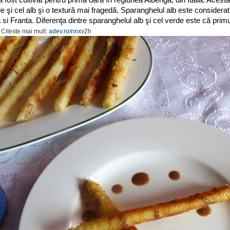
e şi cel alb şi o textură mai fragedă. Sparanghelul alb este considerat
si Franta. Diferenţa dintre sparanghelul alb şi cel verde este că primul 
.
Citeste mai mult:
adev.ro/nnxv2h