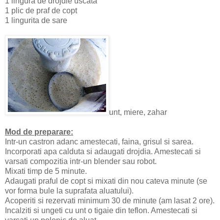
1 lingura de drojdie uscata
1 plic de praf de copt
1 lingurita de sare
unt, miere, zahar
Mod de preparare:
Intr-un castron adanc amestecati, faina, grisul si sarea.
Incorporati apa calduta si adaugati drojdia. Amestecati si
varsati compozitia intr-un blender sau robot.
Mixati timp de 5 minute.
Adaugati praful de copt si mixati din nou cateva minute (se
vor forma bule la suprafata aluatului).
Acoperiti si rezervati minimum 30 de minute (am lasat 2 ore).
Incalziti si ungeti cu unt o tigaie din teflon. Amestecati si