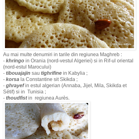
Au mai multe denumiri in tarile din regiunea Maghreb :
-
khringo
in Orania (nord-vestul Algeriei) si in Rif-ul oriental
(nord-estul Marocului)
-
tibouajajin
sau
tighrifine
in Kabylia ;
-
korsa
la Constantine sit Skikda ;
-
ghrayef
in estul algerian (Annaba, Jijel, Mila, Skikda et
Sétif) si in Tunisia ;
-
thoudfist
in regiunea Aurès.