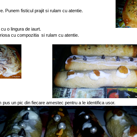
. Punem fisticul prajit si rulam cu atentie.
u o lingura de iaurt.
riosa cu compozitia si rulam cu atentie.
 pus un pic din fiecare amestec pentru a le identifica usor.