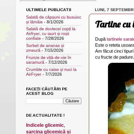
ULTIMELE PUBLICATII
LUNI, 7 SEPTEMBR
Salată de căpșuni cu busuioc
Tartine cu 
și lămâie
- 8/1/2026
Salată de dovlecei copți la
Airfryer, cu iaurt și roșii
confiate
- 7/28/2026
După
tartinele sarat
Este o reteta usoara
Sorbet de ananas și
zmeură
- 7/15/2026
Am făcut cinci tipuri
cu fructe de padure.
Frunze de viță-de-vie în
saramură
- 7/12/2026
Crumble cu caise și nuci la
AirFryer
- 7/7/2026
FACEȚI CĂUTĂRI PE
ACEST BLOG
DE ACTUALITATE !
Indicele glicemic,
sarcina glicemică și