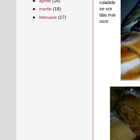
►
aprilie
(16)
ruladele
se vor
►
martie
(18)
tăia mai
►
februarie
(17)
usor