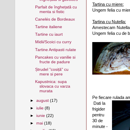
Tartina cu miere:
Parfait de înghețată cu
Ungem felia cu miere
menta si fistic
Canelés de Bordeaux
Tartina cu Nutella:
Tartine italiene
Amestecam Nutella c
Ungem felia cu de b
Tartine cu iaurt
Midii/Scoici cu curry
Tartine Antipasti rulate
Pancakes cu vanilie si
fructe de padure
Ștrudel "cosiță" cu
mere si pere
Kapustnica: supa
slovaca cu varza
murata
Pe fiecare rulada am
►
august
(17)
Dati la
►
iulie
(8)
frigider
pentru
►
iunie
(22)
30 de
►
mai
(18)
minute -