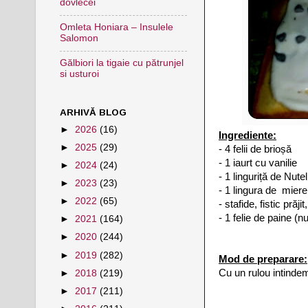
dovlecei
Omleta Honiara – Insulele
Salomon
Gălbiori la tigaie cu pătrunjel
si usturoi
ARHIVĂ BLOG
►
2026
(16)
Ingrediente:
►
2025
(29)
- 4 felii de brioșă
- 1 iaurt cu vanilie
►
2024
(24)
- 1 linguriță de Nutel
►
2023
(23)
- 1 lingura de miere
►
2022
(65)
- stafide, fistic prăj
- 1 felie de paine (
►
2021
(164)
►
2020
(244)
►
2019
(282)
Mod de preparare:
Cu un rulou intindem
►
2018
(219)
►
2017
(211)