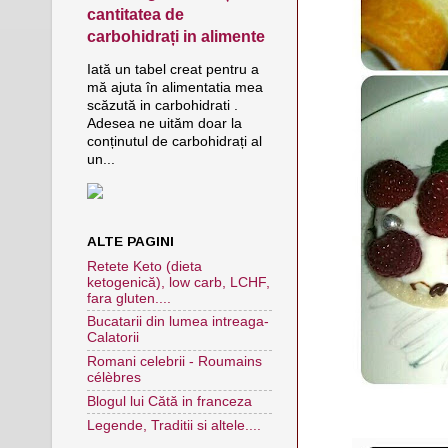
cantitatea de
carbohidrați in alimente
Iată un tabel creat pentru a
mă ajuta în alimentatia mea
scăzută in carbohidrati .
Adesea ne uităm doar la
conținutul de carbohidrați al
un...
ALTE PAGINI
Retete Keto (dieta
ketogenică), low carb, LCHF,
fara gluten....
Bucatarii din lumea intreaga-
Calatorii
Romani celebrii - Roumains
célèbres
Blogul lui Cătă in franceza
Legende, Traditii si altele....