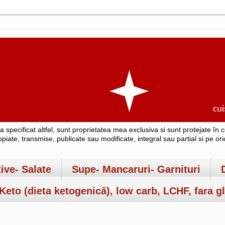
-a specificat altfel, sunt proprietatea mea exclusiva si sunt protejate î
copiate, transmise, publicate sau modificate, integral sau partial si pe o
tive- Salate
Supe- Mancaruri- Garnituri
Keto (dieta ketogenică), low carb, LCHF, fara gl