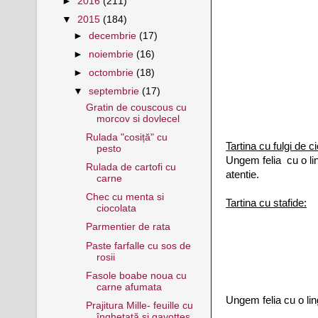
►
2016
(211)
▼
2015
(184)
►
decembrie
(17)
►
noiembrie
(16)
►
octombrie
(18)
▼
septembrie
(17)
Gratin de couscous cu
morcov si dovlecel
Rulada "cosiță" cu
Tartina cu fulgi de c
pesto
Ungem felia cu o lin
Rulada de cartofi cu
atentie.
carne
Chec cu menta si
Tartina cu stafide:
ciocolata
Parmentier de rata
Paste farfalle cu sos de
rosii
Fasole boabe noua cu
carne afumata
Ungem felia cu o lin
Prajitura Mille- feuille cu
înghețată si gavottes