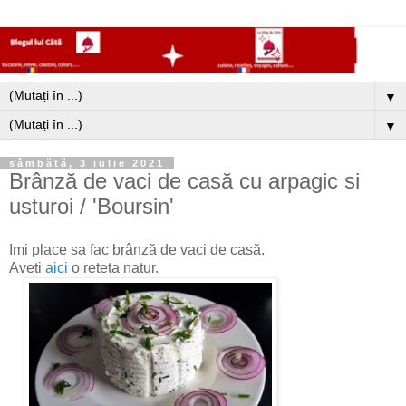
▼
▼
sâmbătă, 3 iulie 2021
Brânză de vaci de casă cu arpagic si
usturoi / 'Boursin'
Imi place sa fac brânză de vaci de casă.
Aveti
aici
o reteta natur.