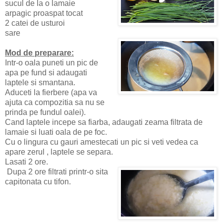
sucul de la o lamaie
arpagic proaspat tocat
2 catei de usturoi
sare
Mod de preparare:
Intr-o oala puneti un pic de
apa pe fund si adaugati
laptele si smantana.
Aduceti la fierbere (apa va
ajuta ca compozitia sa nu se
prinda pe fundul oalei).
Cand laptele incepe sa fiarba, adaugati zeama filtrata de
lamaie si luati oala de pe foc.
Cu o lingura cu gauri amestecati un pic si veti vedea ca
apare zerul , laptele se separa.
Lasati 2 ore.
Dupa 2 ore filtrati printr-o sita
capitonata cu tifon.