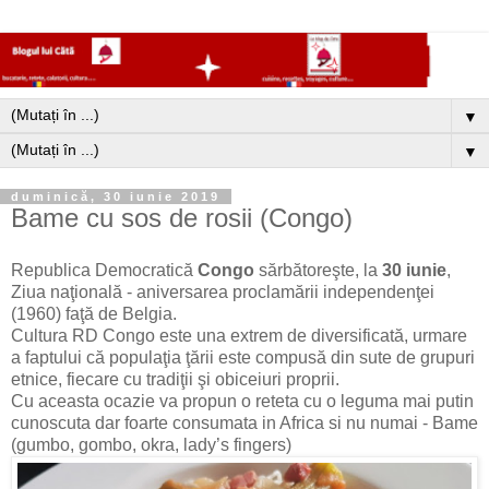
▼
▼
duminică, 30 iunie 2019
Bame cu sos de rosii (Congo)
Republica Democratică
Congo
sărbătoreşte, la
30 iunie
,
Ziua naţională - aniversarea proclamării independenţei
(1960) faţă de Belgia.
Cultura RD Congo este una extrem de diversificată, urmare
a faptului că populaţia ţării este compusă din sute de grupuri
etnice, fiecare cu tradiţii şi obiceiuri proprii.
Cu aceasta ocazie va propun o reteta cu o leguma mai putin
cunoscuta dar foarte consumata in Africa si nu numai - Bame
(gumbo, gombo, okra, lady’s fingers)