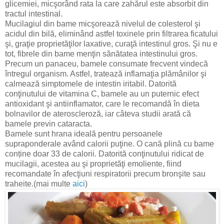
glicemiei, micşorând rata la care zahărul este absorbit din
tractul intestinal.
Mucilagiul din bame micşorează nivelul de colesterol şi
acidul din bilă, eliminând astfel toxinele prin filtrarea ficatului
şi, graţie proprietăţilor laxative, curaţă intestinul gros. Şi nu e
tot, fibrele din bame menţin sănătatea intestinului gros.
Precum un panaceu, bamele consumate frecvent vindecă
întregul organism. Astfel, tratează inflamaţia plămânilor şi
calmează simptomele de intestin iritabil. Datorită
conţinutului de vitamina C, bamele au un puternic efect
antioxidant şi antiinflamator, care le recomandă în dieta
bolnavilor de ateroscleroză, iar câteva studii arată că
bamele previn cataracta.
Bamele sunt hrana ideală pentru persoanele
supraponderale având calorii puţine. O cană plină cu bame
conține doar 33 de calorii. Datorită conţinutului ridicat de
mucilagii, acestea au şi proprietăţi emoliente, fiind
recomandate în afecţiuni respiratorii precum bronşite sau
traheite.(mai multe
aici
)