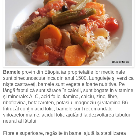
Bamele
provin din Etiopia iar proprietatile lor medicinale
sunt binecunoscute inca din anul 1500. Lunguieţe şi verzi ca
nişte castraveţi, bamele sunt vegetale foarte nutritive. Pe
lângă faptul că sunt sărace în calorii, sunt bogate în vitamine
şi minerale: A, C, acid folic, tiamina, calciu, zinc, fibre,
riboflavina, betacaroten, potasiu, magneziu şi vitamina B6.
Întrucât conţin acid folic, bamele sunt recomandate
viitoarelor mame, acidul folic ajutând la dezvoltarea tubului
neural al fătului.
Fibrele superioare, regăsite în bame, ajută la stabilizarea