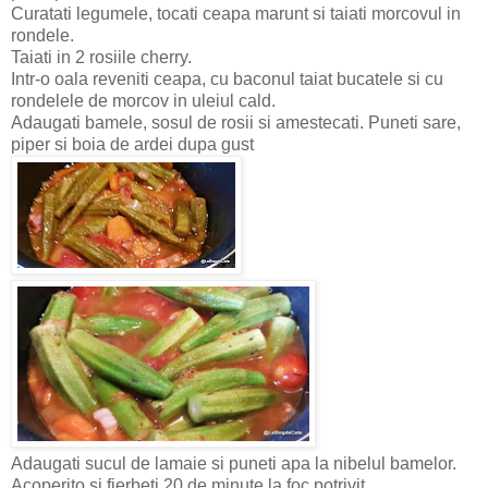
Curatati legumele, tocati ceapa marunt si taiati morcovul in
rondele.
Taiati in 2 rosiile cherry.
Intr-o oala reveniti ceapa, cu baconul taiat bucatele si cu
rondelele de morcov in uleiul cald.
Adaugati bamele, sosul de rosii si amestecati. Puneti sare,
piper si boia de ardei dupa gust
Adaugati sucul de lamaie si puneti apa la nibelul bamelor.
Acoperito si fierbeti 20 de minute la foc potrivit.