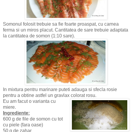
Somonul folosit trebuie sa fie foarte proaspat, cu carnea
ferma si un miros placut. Cantitatea de sare trebuie adaptata
la cantitatea de somon (1:10 sare).
In mixtura pentru marinare puteti adauga si sfecla rosie
pentru a obtine astfel un gravlax colorat rosu.
Eu am facut o varianta cu
miere.
Ingrediente:
600 g de file de somon cu tot
cu piele (fara oase)
50 g de zahar