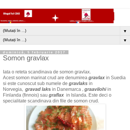
▼
▼
duminică, 5 februarie 2017
Somon gravlax
Iata o reteta scandinava de somon gravlax.
Acest somon marinat crud are denumirea
gravlax
in Suedia
si este cunoscut sub numele de
gravlaks
in
Norvegia,
gravad lak
s
in Danemarca ,
graavilohi
in
Finlanda (finnois) sau
graflax
in Islanda. Este deci o
specialitate scandinava din file de somon crud.