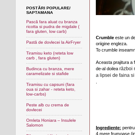
POSTĂRI POPULARE/
SAPTAMANA
Pască fara aluat cu branza
ricotta si pudra de migdale (
fara gluten, low carb)
Crumble
este un de
Pastă de dovlecei la AirFryer
oriigine engleza.
To crumble inseamn
Tiramisu keto (reteta low
carb , fara gluten)
Aceasta prajitura a f
 război 
de-al doilea
Budinca cu branza, mere
caramelizate si stafide
a lipsei de faina si
.
Tiramisu cu capsuni (fara
oua si zahar - reteta keto,
low-carbs)
Peste alb cu crema de
dovlecei
Omleta Honiara – Insulele
Salomon
Ingrediente:
pentru
4 mere frumoase (in 