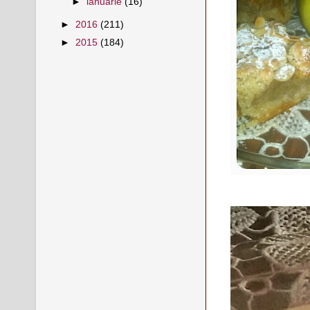
►
ianuarie
(16)
►
2016
(211)
►
2015
(184)