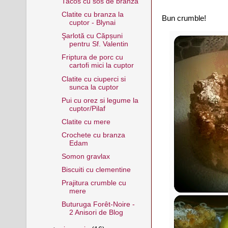
Tacos cu sos de branza
Clatite cu branza la
Bun crumble!
cuptor - Blynai
Şarlotă cu Căpșuni
pentru Sf. Valentin
Friptura de porc cu
cartofi mici la cuptor
Clatite cu ciuperci si
sunca la cuptor
Pui cu orez si legume la
cuptor/Pilaf
Clatite cu mere
Crochete cu branza
Edam
Somon gravlax
Biscuiti cu clementine
Prajitura crumble cu
mere
Buturuga Forêt-Noire -
2 Anisori de Blog