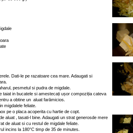
igdale
soara
iate
merele. Dati-le pe razatoare cea mare. Adaugati si
ara.
aharul, pesmetul si pudra de migdale.
e taiat in bucatele si amestecați ușor compoziția cateva
ntru a obtine un aluat farâmicios.
n migdalele feliate.
nox pe o placa acoperita cu hartie de copt.
 de aluat , tasati-l bine. Adaugati un strat generosde mere
rat de aluat si cu restul de migdale feliate.
rul incins la 180°C timp de 35 de minutes.