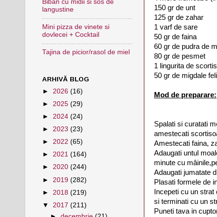
Biban cu midii si sos de
150 gr de unt
langustine
125 gr de zahar
Mini pizza de vinete si
1 varf de sare
dovlecei + Cocktail
50 gr de faina
60 gr de pudra de m
Tajina de picior/rasol de miel
80 gr de pesmet
1 lingurita de scorti
50 gr de migdale fel
ARHIVĂ BLOG
►
2026
(16)
Mod de preparare:
►
2025
(29)
►
2024
(24)
Spalati si curatati 
►
2023
(23)
amestecati scortiso
►
2022
(65)
Amestecati faina, z
Adaugati untul moal
►
2021
(164)
minute cu mâinile,pe
►
2020
(244)
Adaugati jumatate di
►
2019
(282)
Plasati formele de i
Incepeti cu un strat
►
2018
(219)
si terminati cu un st
▼
2017
(211)
Puneti tava in cupto
►
decembrie
(21)