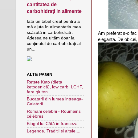
cantitatea de
carbohidrați in alimente
Iată un tabel creat pentru a
mă ajuta în alimentatia mea
scăzută in carbohidrati .
Am preferat s-o fac 
Adesea ne uităm doar la
eleganta. De obicei, 
conținutul de carbohidrați al
un...
ALTE PAGINI
Retete Keto (dieta
ketogenică), low carb, LCHF,
fara gluten....
Bucatarii din lumea intreaga-
Calatorii
Romani celebrii - Roumains
célèbres
Blogul lui Cătă in franceza
Legende, Traditii si altele....