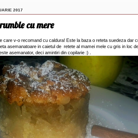
UARIE 2017
crumble cu mere
e care v-o recomand cu caldura! Este la baza o reteta suedeza dar cr
teta asemanatoare in caietul de retete al mamei mele cu gris in loc d
te asemanator, deci amintiri din copilarie :) .