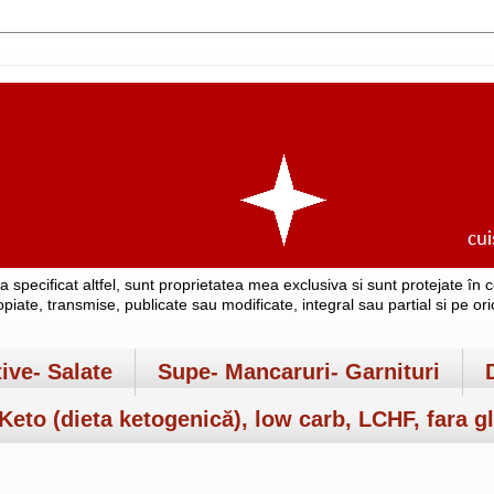
-a specificat altfel, sunt proprietatea mea exclusiva si sunt protejate î
copiate, transmise, publicate sau modificate, integral sau partial si pe o
tive- Salate
Supe- Mancaruri- Garnituri
Keto (dieta ketogenică), low carb, LCHF, fara gl