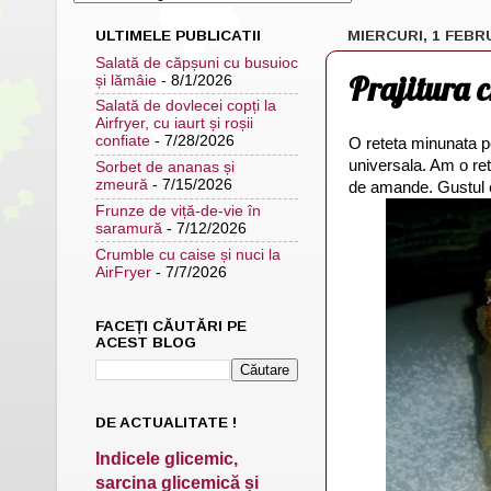
ULTIMELE PUBLICATII
MIERCURI, 1 FEBR
Salată de căpșuni cu busuioc
Prajitura 
și lămâie
- 8/1/2026
Salată de dovlecei copți la
Airfryer, cu iaurt și roșii
confiate
- 7/28/2026
O reteta minunata p
universala. Am o re
Sorbet de ananas și
zmeură
- 7/15/2026
de amande. Gustul es
Frunze de viță-de-vie în
saramură
- 7/12/2026
Crumble cu caise și nuci la
AirFryer
- 7/7/2026
FACEȚI CĂUTĂRI PE
ACEST BLOG
DE ACTUALITATE !
Indicele glicemic,
sarcina glicemică și