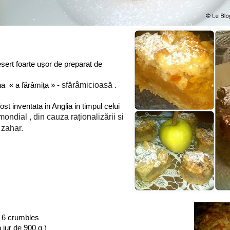
sert foarte ușor de preparat de
sfărâmicioasă 
a « a fărâmița » -
.
ost inventata in Anglia in timpul celui
mondial , din cauza raționalizării si 
 zahar.
 6 crumbles
jur de 900 g )