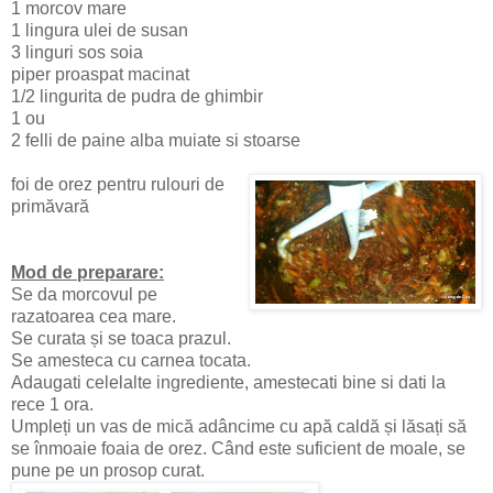
1 morcov mare
1 lingura ulei de susan
3 linguri sos soia
piper proaspat macinat
1/2 lingurita de pudra de ghimbir
1 ou
2 felli de paine alba muiate si stoarse
foi de orez pentru rulouri de
primăvară
Mod de preparare:
Se da morcovul pe
razatoarea cea mare.
Se curata și se toaca prazul.
Se amesteca cu carnea tocata.
Adaugati celelalte ingrediente, amestecati bine si dati la
rece 1 ora.
Umpleți un vas de mică adâncime cu apă caldă și lăsați să
se înmoaie foaia de orez. Când este suficient de moale, se
pune pe un prosop curat.