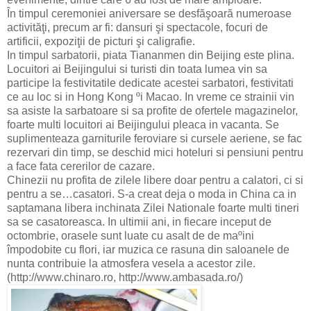
În timpul ceremoniei aniversare se desfăşoară numeroase
activităţi, precum ar fi: dansuri şi spectacole, focuri de
artificii, expoziţii de picturi şi caligrafie.
In timpul sarbatorii, piata Tiananmen din Beijing este plina.
Locuitori ai Beijingului si turisti din toata lumea vin sa
participe la festivitatile dedicate acestei sarbatori, festivitati
ce au loc si in Hong Kong ºi Macao. In vreme ce strainii vin
sa asiste la sarbatoare si sa profite de ofertele magazinelor,
foarte multi locuitori ai Beijingului pleaca in vacanta. Se
suplimenteaza garniturile feroviare si cursele aeriene, se fac
rezervari din timp, se deschid mici hoteluri si pensiuni pentru
a face fata cererilor de cazare.
Chinezii nu profita de zilele libere doar pentru a calatori, ci si
pentru a se…casatori. S-a creat deja o moda in China ca in
saptamana libera inchinata Zilei Nationale foarte multi tineri
sa se casatoreasca. In ultimii ani, in fiecare inceput de
octombrie, orasele sunt luate cu asalt de de maºini
împodobite cu flori, iar muzica ce rasuna din saloanele de
nunta contribuie la atmosfera vesela a acestor zile.
(http://www.chinaro.ro, http://www.ambasada.ro/)