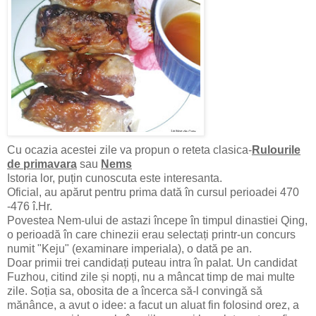
Cu ocazia acestei zile va propun o reteta clasica-
Rulourile
de primavara
sau
Nems
Istoria lor, puțin cunoscuta este interesanta.
Oficial, au apărut pentru prima dată în cursul perioadei 470
-476 î.Hr.
Povestea Nem-ului de astazi începe în timpul dinastiei Qing,
o perioadă în care chinezii erau selectați printr-un concurs
numit "Keju" (examinare imperiala), o dată pe an.
Doar primii trei candidați puteau intra în palat. Un candidat
Fuzhou, citind zile și nopți, nu a mâncat timp de mai multe
zile. Soția sa, obosita de a încerca să-l convingă să
mănânce, a avut o idee: a facut un aluat fin folosind orez, a