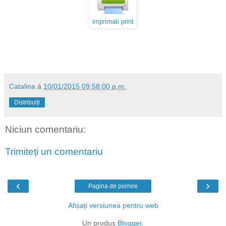
imprimati print
Catalina
à
10/01/2015 09:58:00 p.m.
Distribuiți
Niciun comentariu:
Trimiteți un comentariu
‹
›
Pagina de pornire
Afișați versiunea pentru web
Un produs
Blogger
.