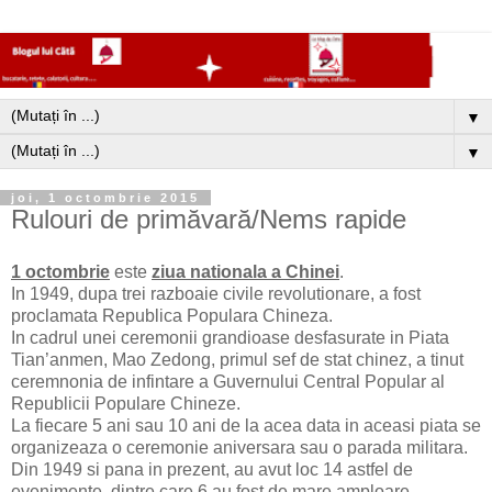
▼
▼
joi, 1 octombrie 2015
Rulouri de primăvară/Nems rapide
1 octombrie
este
ziua nationala a Chinei
.
In 1949, dupa trei razboaie civile revolutionare, a fost
proclamata Republica Populara Chineza.
In cadrul unei ceremonii grandioase desfasurate in Piata
Tian’anmen, Mao Zedong, primul sef de stat chinez, a tinut
ceremnonia de infintare a Guvernului Central Popular al
Republicii Populare Chineze.
La fiecare 5 ani sau 10 ani de la acea data in aceasi piata se
organizeaza o ceremonie aniversara sau o parada militara.
Din 1949 si pana in prezent, au avut loc 14 astfel de
evenimente, dintre care 6 au fost de mare amploare.