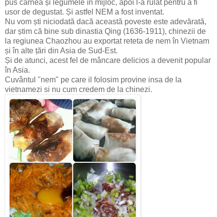
pus carnea și legumele în mijloc, apoi l-a rulat pentru a fi
usor de degustat. Și astfel NEM a fost inventat.
Nu vom ști niciodată dacă această poveste este adevărată,
dar știm că bine sub dinastia Qing (1636-1911), chinezii de
la regiunea Chaozhou au exportat reteta de nem în Vietnam
și în alte țări din Asia de Sud-Est.
Și de atunci, acest fel de mâncare delicios a devenit popular
în Asia.
Cuvântul "nem" pe care il folosim provine insa de la
vietnamezi si nu cum credem de la chinezi.