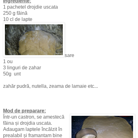
Ingrediente:
1 pachetel drojdie uscata
250 g făină
10 cl de lapte
sare
1 ou
3 linguri de zahar
50g unt
zahăr pudră, nutella, zeama de lamaie etc...
Mod de preparare:
Într-un castron, se amestecă
făina și drojdia uscata.
Adaugam laptele încălzit în
prealabil și framantam bine