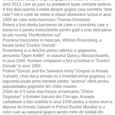
anul 2013, care se pare sa predateze toate celelalte ipoteze.
A fost descoperita o reteta despre gogosi (asa numitele “dow
nuts”) intr-o carte de retete si sfaturi domestice scrisa in anul
1800 de catre sotia baronului Thomas Dimsdale.
Reteta a fost oferita baronesei de catre o cunostinta care a
transcris-o pentru instructiunile pentru gatit a unei delicatese
locale numita “Hertfordshire nut”.
Pionierul francizelor in mancare, William Rosenberg, a
fondat lantul “Dunkin’ Donuts”.
Rosenberg si-a deschis prima cafenea si gogoserie,
denumita “Open Kettle”, in oraselul Quincy, Massachusetts,
in anul 1948. Numele companiei a fost schimbat in “Dunkin’
Donuts” in anul 1950.
Potrivit “Donuts and the Salvation Army” (Gogosi si Armata
Salvarii), chiar daca armata nu a inventat prima gogoasa, cu
siguranta poate primi meritele pentru “ajutorul” oferit pentru
popularitatea gogosilor din zilele noastre.
Zilele de 4-5 iunie marcheaza aniversarea “Zilelor
Gogoasei” a Armatei Salvarii din Chicago. Aceasta
sarbatoare a fost stabilita in anul 1938 pentru a onora munca
depusa de Armata Salvarii in Primul Razboi Mondial si a
celor care au preparat gogosi pentru miile de soldati din