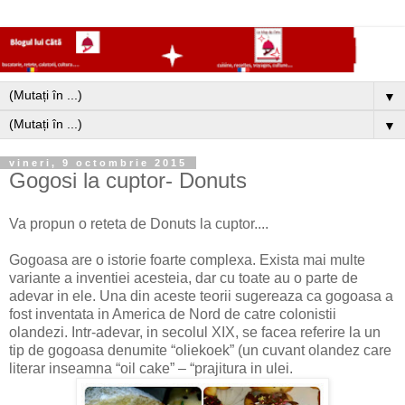
▼
▼
vineri, 9 octombrie 2015
Gogosi la cuptor- Donuts
Va propun o reteta de Donuts la cuptor....
Gogoasa are o istorie foarte complexa. Exista mai multe
variante a inventiei acesteia, dar cu toate au o parte de
adevar in ele. Una din aceste teorii sugereaza ca gogoasa a
fost inventata in America de Nord de catre colonistii
olandezi. Intr-adevar, in secolul XIX, se facea referire la un
tip de gogoasa denumite “oliekoek” (un cuvant olandez care
literar inseamna “oil cake” – “prajitura in ulei.