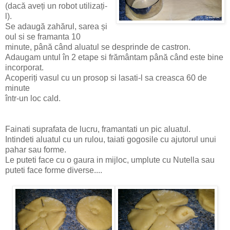
(dacă aveți un robot utilizați-
l).
Se adaugă zahărul, sarea și
oul si se framanta 10
minute, până când aluatul se desprinde de castron.
Adaugam untul în 2 etape si frământam până când este bine
incorporat.
Acoperiți vasul cu un prosop si lasati-l sa creasca 60 de
minute
într-un loc cald.
Fainati suprafata de lucru, framantati un pic aluatul.
Intindeti aluatul cu un rulou, taiati gogosile cu ajutorul unui
pahar sau forme.
Le puteti face cu o gaura in mijloc, umplute cu Nutella sau
puteti face forme diverse....