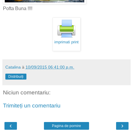
Pofta Buna !!!!
imprimati print
Catalina
à
10/09/2015 06:41:00 p.m.
Distribuiți
Niciun comentariu:
Trimiteți un comentariu
‹
›
Pagina de pornire