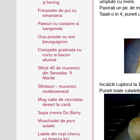
umplute cu mere.
și hering
Pastrati un pic de m
Fricassée de pui cu
Taiati-o in 4, puneti
smantana
Pateuri cu castane si
sangerete
Oua posate cu sos
bourguignon
Conopida gratinata cu
curry si bacon
afumat
Sfinții 40 de mucenici
din Sevastia- 9
Martie
Incalziti cuptorul la 
Sfintisori - mucenici
Puneti toate ruladele
moldovenesti
Mug cake de ciocolata-
desert la cană
Supa crema Du Barry
Muschiulet de porc
asiatic
Lalele din roșii cherry
cu branza kiri