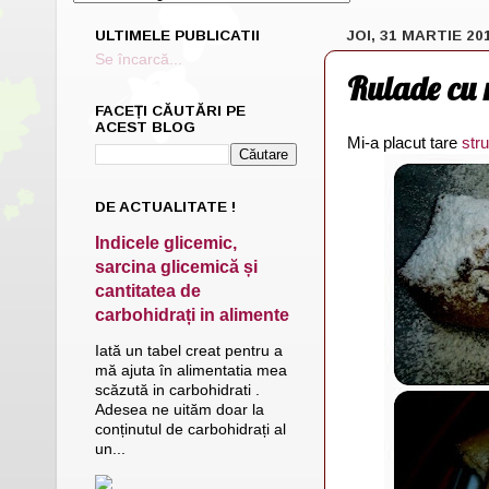
ULTIMELE PUBLICATII
JOI, 31 MARTIE 20
Se încarcă...
Rulade cu 
FACEȚI CĂUTĂRI PE
ACEST BLOG
Mi-a placut tare
str
DE ACTUALITATE !
Indicele glicemic,
sarcina glicemică și
cantitatea de
carbohidrați in alimente
Iată un tabel creat pentru a
mă ajuta în alimentatia mea
scăzută in carbohidrati .
Adesea ne uităm doar la
conținutul de carbohidrați al
un...