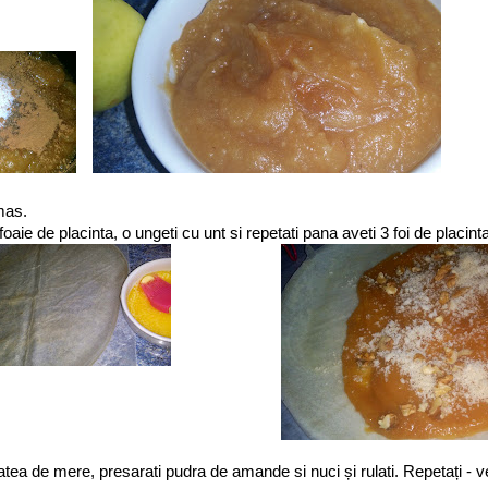
mas.
 foaie de placinta, o ungeti cu unt si repetati pana aveti 3 foi de placinta
atea de mere, presarati pudra de amande si nuci și rulati. Repetați - ve