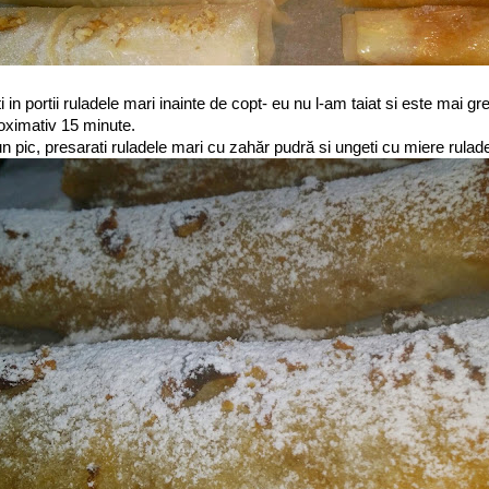
i in portii ruladele mari inainte de copt- eu nu l-am taiat si este mai gr
oximativ 15 minute.
n pic, presarati ruladele mari cu zahăr pudră si ungeti cu miere rulade