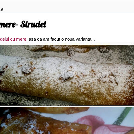
16
mere- Strudel
udelul cu mere
, asa ca am facut o noua varianta...