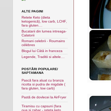
ALTE PAGINI
Retete Keto (dieta
ketogenică), low carb, LCHF,
fara gluten....
Bucatarii din lumea intreaga-
Calatorii
Romani celebrii - Roumains
célèbres
Blogul lui Cătă in franceza
Legende, Traditii si altele....
POSTĂRI POPULARE/
SAPTAMANA
Pască fara aluat cu branza
ricotta si pudra de migdale (
fara gluten, low carb)
Pastă de dovlecei la AirFryer
Tiramisu cu capsuni (fara
oua si zahar - reteta keto,