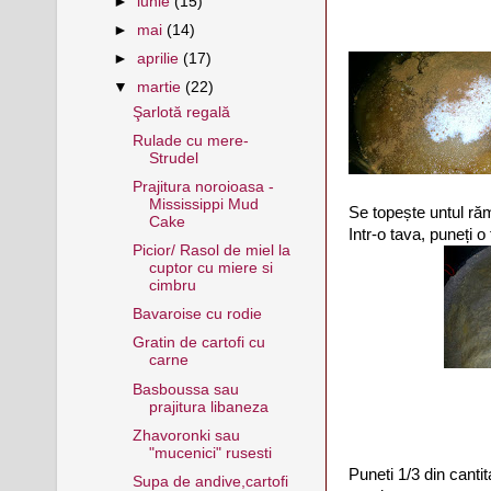
►
iunie
(15)
►
mai
(14)
►
aprilie
(17)
▼
martie
(22)
Şarlotă regală
Rulade cu mere-
Strudel
Prajitura noroioasa -
Mississippi Mud
Se topește untul ră
Cake
Intr-o tava, puneți o
Picior/ Rasol de miel la
cuptor cu miere si
cimbru
Bavaroise cu rodie
Gratin de cartofi cu
carne
Basboussa sau
prajitura libaneza
Zhavoronki sau
"mucenici" rusesti
Puneti 1/3 din cantit
Supa de andive,cartofi