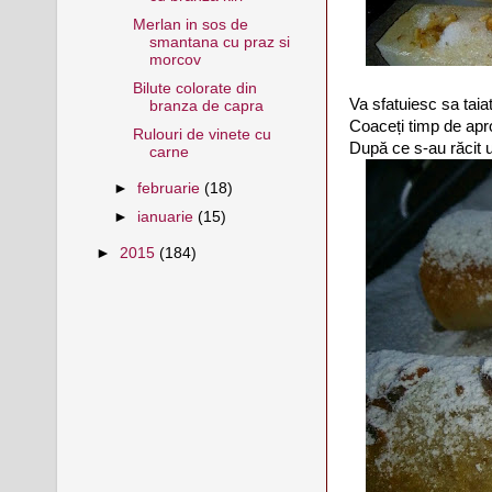
Merlan in sos de
smantana cu praz si
morcov
Bilute colorate din
Va sfatuiesc sa taiat
branza de capra
Coaceți timp de apr
Rulouri de vinete cu
După ce s-au răcit u
carne
►
februarie
(18)
►
ianuarie
(15)
►
2015
(184)