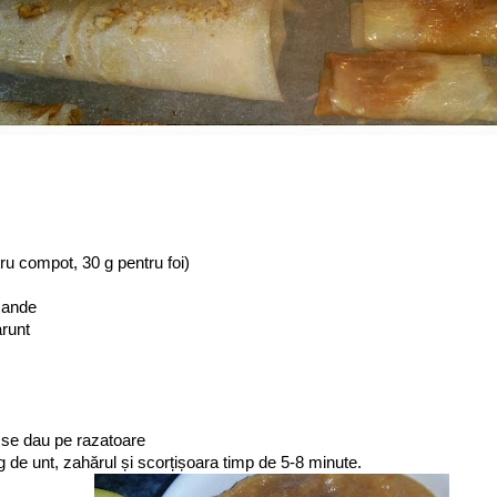
tru compot, 30 g pentru foi)
mande
arunt
 se dau pe razatoare
g de unt, zahărul și scorțișoara timp de 5-8 minute.