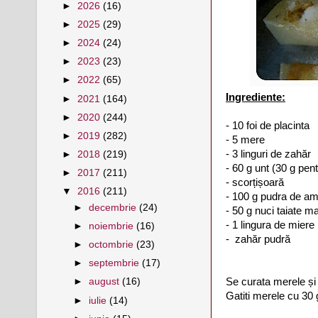
►
2026
(16)
►
2025
(29)
►
2024
(24)
►
2023
(23)
►
2022
(65)
Ingrediente:
►
2021
(164)
►
2020
(244)
- 10 foi de placinta
►
2019
(282)
- 5 mere
- 3 linguri de zahăr
►
2018
(219)
- 60 g unt (30 g pen
►
2017
(211)
- scorțișoară
▼
2016
(211)
- 100 g pudra de a
►
decembrie
(24)
- 50 g nuci taiate m
- 1 lingura de miere
►
noiembrie
(16)
- zahăr pudră
►
octombrie
(23)
►
septembrie
(17)
Se curata merele și
►
august
(16)
Gatiti merele cu 30 
►
iulie
(14)