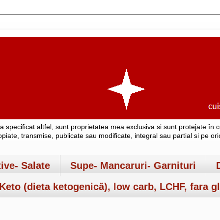
-a specificat altfel, sunt proprietatea mea exclusiva si sunt protejate î
copiate, transmise, publicate sau modificate, integral sau partial si pe o
tive- Salate
Supe- Mancaruri- Garnituri
Keto (dieta ketogenică), low carb, LCHF, fara gl