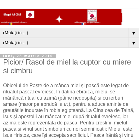
▼
▼
luni, 28 martie 2016
Picior/ Rasol de miel la cuptor cu miere
si cimbru
Obiceiul de Paște de a mânca miel și pască este legat de
ritualul pascal evreiesc. În datina ebraică, mielul se
mănâncă ritual cu azimă (pâine nedospita) și cu ierburi
amare (maror pe ebraică מרור), pentru a aduce aminte de
greutățile îndurate în robia egipteană. La Cina cea de Taină,
Isus și apostolii au mâncat miel după ritualul evreiesc, iar
azima este reprezentată de pască. Pentru creștini, mielul,
pasca și vinul sunt simboluri cu noi semnificații: Mielul este
Isus Hristos, care își accepta sacrificiul. Pasca frântă și vinul