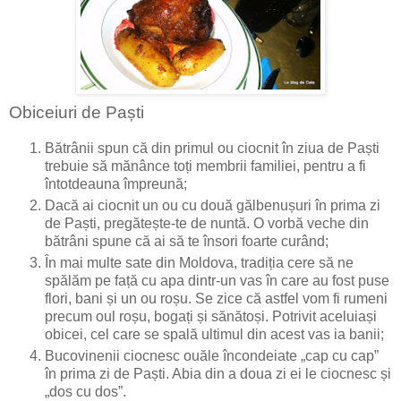
Obiceiuri de Paști
Bătrânii spun că din primul ou ciocnit în ziua de Paști
trebuie să mănânce toți membrii familiei, pentru a fi
întotdeauna împreună;
Dacă ai ciocnit un ou cu două gălbenușuri în prima zi
de Paști, pregătește-te de nuntă. O vorbă veche din
bătrâni spune că ai să te însori foarte curând;
În mai multe sate din Moldova, tradiția cere să ne
spălăm pe față cu apa dintr-un vas în care au fost puse
flori, bani și un ou roșu. Se zice că astfel vom fi rumeni
precum oul roșu, bogați și sănătoși. Potrivit aceluiași
obicei, cel care se spală ultimul din acest vas ia banii;
Bucovinenii ciocnesc ouăle încondeiate „cap cu cap”
în prima zi de Paști. Abia din a doua zi ei le ciocnesc și
„dos cu dos”.