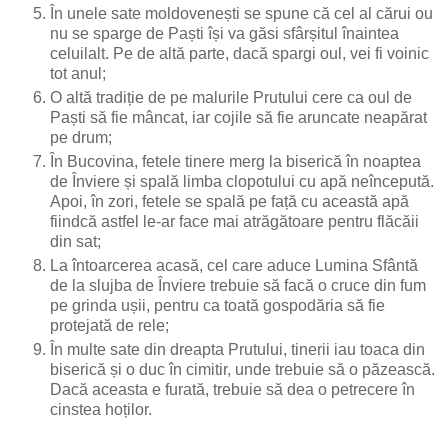
În unele sate moldovenești se spune că cel al cărui ou
nu se sparge de Paști își va găsi sfârșitul înaintea
celuilalt. Pe de altă parte, dacă spargi oul, vei fi voinic
tot anul;
O altă tradiție de pe malurile Prutului cere ca oul de
Paști să fie mâncat, iar cojile să fie aruncate neapărat
pe drum;
În Bucovina, fetele tinere merg la biserică în noaptea
de Înviere și spală limba clopotului cu apă neîncepută.
Apoi, în zori, fetele se spală pe față cu această apă
fiindcă astfel le-ar face mai atrăgătoare pentru flăcăii
din sat;
La întoarcerea acasă, cel care aduce Lumina Sfântă
de la slujba de Înviere trebuie să facă o cruce din fum
pe grinda ușii, pentru ca toată gospodăria să fie
protejată de rele;
În multe sate din dreapta Prutului, tinerii iau toaca din
biserică și o duc în cimitir, unde trebuie să o păzească.
Dacă aceasta e furată, trebuie să dea o petrecere în
cinstea hoților.