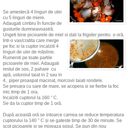
Se amestecă 4 linguri de ulei
cu 5 linguri de miere.
Adaugati cimbru în funcție de
gusturile dumneavoastră.
Ungeti bine picioarele de miel si dati la frigider pentru o oră.
Intr-o vas/cratita care merge
pe foc si la cuptor incalziti 4
linguri de ulei de măsline.
Rumeniti pe toate partile
picioarele de miel. Adaugati
restul de sos, 2 pahare cu
apă, usturoiul taiat in 2 sau in
4, piper proaspat macinat, morcovii taiati rondele.
Se presara cu sare de mare, se acopera si se fierbe la foc
mic timp de 1 ora.
Incalziti cuptorul la 160 ° C.
Se da la cuptor timp de 1 oră.
După această oră se intoarce carnea se reduce temperatura
cuptorului la 140 ° C și se gateste timp de 30 de minute. Se
scot picioarele si se mixeaza sosul. Se pun din nou