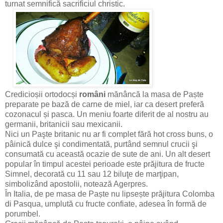
turnat semnifică sacrificiul christic.
Credicioșii ortodocși
români
mănâncă la masa de Paște
preparate pe bază de carne de miel, iar ca desert preferă
cozonacul și pasca. Un meniu foarte diferit de al nostru au
germanii, britanicii sau mexicanii.
Nici un Paşte britanic nu ar fi complet fără hot cross buns, o
pâinică dulce şi condimentată, purtând semnul crucii şi
consumată cu această ocazie de sute de ani. Un alt desert
popular în timpul acestei perioade este prăjitura de fructe
Simnel, decorată cu 11 sau 12 biluţe de marţipan,
simbolizând apostolii, notează Agerpres.
În Italia, de pe masa de Paște nu lipsește prăjitura Colomba
di Pasqua, umplută cu fructe confiate, adesea în formă de
porumbel.