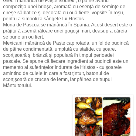
Grecii mănâncă de Paște tsoureki, o pâine având
compoziţia unei brioşe, aromată cu esenţă de seminţe de
cireşe sălbatice şi decorată cu ouă fierte, vopsite în roşu,
pentru a simboliza sângele lui Hristos.
Mona de Pascua se mănâncă în Spania. Acest desert este o
prăjitură asemănătoare unei gogoşi mari, deasupra căreia
se pune un ou fiert.
Mexicanii mănâncă de Paște capirotada, un fel de budincă
de pâine condimentată, umplută cu stafide, cuişoare,
scorţişoară şi brânză şi populară în timpul perioadei
pascale. Se spune că fiecare ingredient al budincii este un
memento al suferinţelor îndurate de Hristos - cuişoarele
amintind de cuiele în care a fost ţintuit, batonul de
scorţişoară de crucea de lemn, iar pâinea de trupul
Mântuitorului.