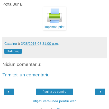
Pofta Buna!!!!
imprimati print
Catalina
à
3/28/2016 08:31:00 a.m.
Distribuiți
Niciun comentariu:
Trimiteți un comentariu
‹
›
Pagina de pornire
Afișați versiunea pentru web