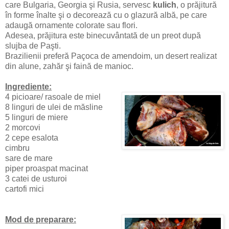
care Bulgaria, Georgia şi Rusia, servesc
kulich
, o prăjitură
în forme înalte şi o decorează cu o glazură albă, pe care
adaugă ornamente colorate sau flori.
Adesea, prăjitura este binecuvântată de un preot după
slujba de Paşti.
Brazilienii preferă Paçoca de amendoim, un desert realizat
din alune, zahăr şi faină de manioc.
Ingrediente:
4 picioare/ rasoale de miel
8 linguri de ulei de măsline
5 linguri de miere
2 morcovi
2 cepe esalota
cimbru
sare de mare
piper proaspat macinat
3 catei de usturoi
cartofi mici
Mod de preparare: