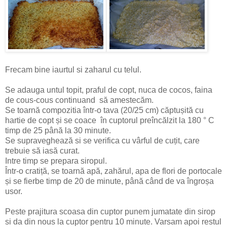
Frecam bine iaurtul si zaharul cu telul.
Se adauga untul topit, praful de copt, nuca de cocos, faina
de cous-cous continuand să amestecăm.
Se toarnă compozitia într-o tava (20/25 cm) căptușită cu
hartie de copt și se coace în cuptorul preîncălzit la 180 ° C
timp de 25 până la 30 minute.
Se supraveghează si se verifica cu vârful de cuțit, care
trebuie să iasă curat.
Intre timp se prepara siropul.
Într-o cratiță, se toarnă apă, zahărul, apa de flori de portocale
și se fierbe timp de 20 de minute, până când de va îngroșa
usor.
Peste prajitura scoasa din cuptor punem jumatate din sirop
si da din nous la cuptor pentru 10 minute. Varsam apoi restul