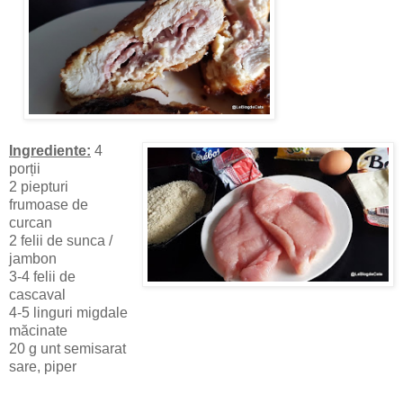
Ingrediente:
4
porții
2 piepturi
frumoase de
curcan
2 felii de sunca /
jambon
3-4 felii de
cascaval
4-5 linguri migdale
măcinate
20 g unt semisarat
sare, piper