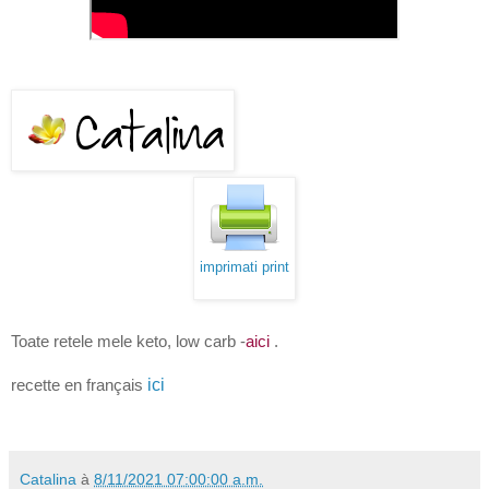
imprimati print
Toate retele mele keto, low carb -
aici
.
ici
recette en français
Catalina
à
8/11/2021 07:00:00 a.m.