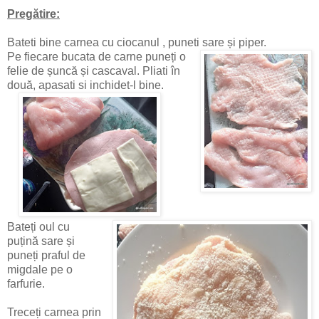
Pregătire:
Bateti bine carnea cu ciocanul , puneti sare și piper.
Pe fiecare bucata de carne puneți o
felie de șuncă și cascaval. Pliati în
două, apasati si inchidet-l bine.
Bateți oul cu
puțină sare și
puneți praful de
migdale pe o
farfurie.
Treceți carnea prin