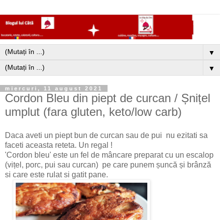
▼
▼
miercuri, 11 august 2021
Cordon Bleu din piept de curcan / Șnițel
umplut (fara gluten, keto/low carb)
Daca aveti un piept bun de curcan sau de pui nu ezitati sa
faceti aceasta reteta. Un regal !
'Cordon bleu' este un fel de mâncare preparat cu un escalop
(vițel, porc, pui sau curcan) pe care punem șuncă și brânză
si care este rulat si gatit pane.