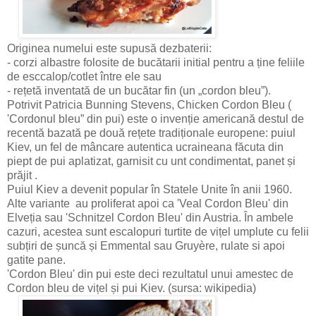
Originea numelui este supusă dezbaterii:
- corzi albastre folosite de bucătarii initial pentru a ține feliile
de esccalop/cotlet între ele sau
- rețetă inventată de un bucătar fin (un „cordon bleu”).
Potrivit Patricia Bunning Stevens, Chicken Cordon Bleu (
'Cordonul bleu” din pui) este o invenție americană destul de
recentă bazată pe două rețete tradiționale europene: puiul
Kiev, un fel de mâncare autentica ucraineana făcuta din
piept de pui aplatizat, garnisit cu unt condimentat, panet și
prăjit .
Puiul Kiev a devenit popular în Statele Unite în anii 1960.
Alte variante au proliferat apoi ca 'Veal Cordon Bleu' din
Elveția sau 'Schnitzel Cordon Bleu' din Austria. În ambele
cazuri, acestea sunt escalopuri turtite de vițel umplute cu felii
subțiri de șuncă și Emmental sau Gruyère, rulate si apoi
gatite pane.
'Cordon Bleu' din pui este deci rezultatul unui amestec de
Cordon bleu de vițel și pui Kiev. (sursa: wikipedia)