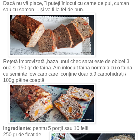
Dacă nu vă place, îl puteți înlocui cu carne de pui, curcan
sau cu somon ... și va fi la fel de bun.
Rețetă improvizată ,baza unui chec sarat este de obicei 3
ouă și 150 gr de făină. Am inlocuit faina normala cu o faina
cu seminte low carb care conține doar 5,9 carbohidrați /
100g pâine coaptă.
Ingrediente:
pentru 5 porții sau 10 felii
250 gr de ficat de