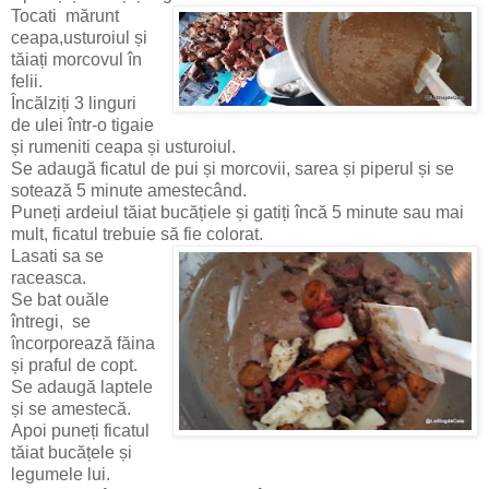
Tocati mărunt
ceapa,usturoiul și
tăiați morcovul în
felii.
Încălziți 3 linguri
de ulei într-o tigaie
și rumeniti ceapa și usturoiul.
Se adaugă ficatul de pui și morcovii, sarea și piperul și se
sotează 5 minute amestecând.
Puneți ardeiul tăiat bucățiele și gatiți încă 5 minute sau mai
mult, ficatul trebuie să fie colorat.
Lasati sa se
raceasca.
Se bat ouăle
întregi, se
încorporează făina
și praful de copt.
Se adaugă laptele
și se amestecă.
Apoi puneți ficatul
tăiat bucățele și
legumele lui.