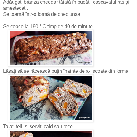
Adăugați brânza cheddar tăiată în bucăți, cascavalul ras și
amestecați.
Se toarnă într-o formă de chec unsa .
Se coace la 180 ° C timp de 40 de minute.
Lăsați să se răcească puțin înainte de a-l scoate din forma.
Taiati felii si serviti cald sau rece.