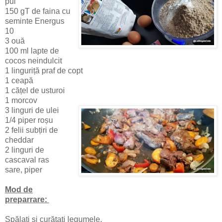
pui
150 gT de faina cu
seminte Energus
10
3 ouă
100 ml lapte de
cocos neindulcit
1 linguriță praf de copt
1 ceapă
1 cățel de usturoi
1 morcov
3 linguri de ulei
1/4 piper roșu
2 felii subțiri de
cheddar
2 linguri de
cascaval ras
sare, piper
Mod de
preparrare:
Spălați și curățați legumele.