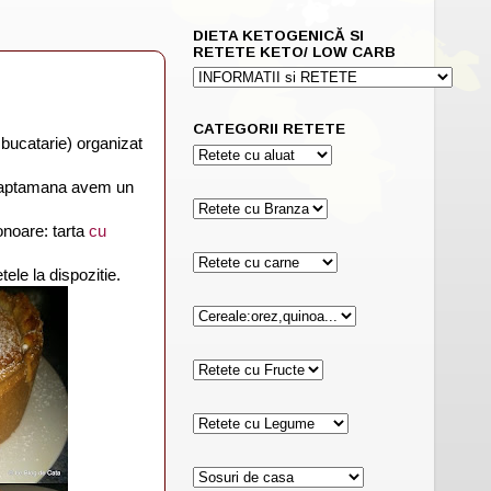
DIETA KETOGENICĂ SI
RETETE KETO/ LOW CARB
CATEGORII RETETE
e bucatarie) organizat
 saptamana avem un
onoare: tarta
cu
tele la dispozitie.