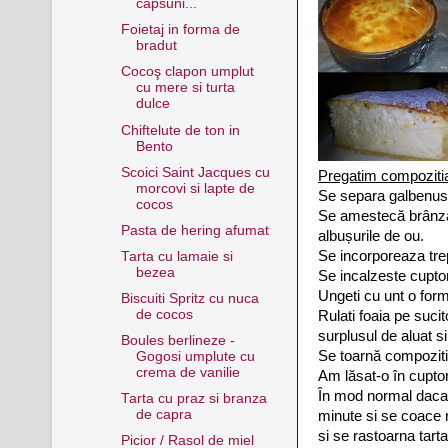
capsuni...
Foietaj in forma de
bradut
Cocoş clapon umplut
cu mere si turta
dulce
Chiftelute de ton in
Bento
Scoici Saint Jacques cu
Pregatim compoziti
morcovi si lapte de
Se separa galbenusu
cocos
Se amestecă brânza,
Pasta de hering afumat
albușurile de ou.
Se incorporeaza tre
Tarta cu lamaie si
bezea
Se incalzeste cuptor
Ungeti cu unt o forma
Biscuiti Spritz cu nuca
de cocos
Rulati foaia pe sucit
surplusul de aluat si 
Boules berlineze -
Se toarnă compoziti
Gogosi umplute cu
crema de vanilie
Am lăsat-o în cuptor
În mod normal daca e
Tarta cu praz si branza
de capra
minute si se coace 
si se rastoarna tart
Picior / Rasol de miel