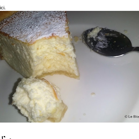
!
ci.