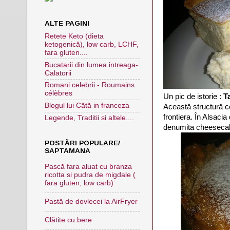
ALTE PAGINI
Retete Keto (dieta
ketogenică), low carb, LCHF,
fara gluten....
Bucatarii din lumea intreaga-
Calatorii
Romani celebrii - Roumains
célèbres
Un pic de istorie :
T
Blogul lui Cătă in franceza
Această structură c
frontiera. În Alsaci
Legende, Traditii si altele....
denumita cheesecake
POSTĂRI POPULARE/
SAPTAMANA
Pască fara aluat cu branza
ricotta si pudra de migdale (
fara gluten, low carb)
Pastă de dovlecei la AirFryer
Clătite cu bere