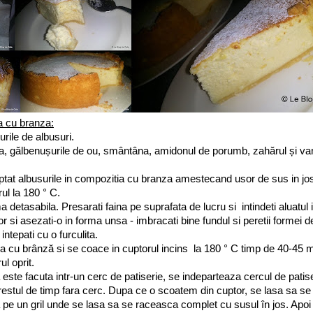
a cu branza:
rile de albusuri.
 gălbenușurile de ou, smântâna, amidonul de porumb, zahărul și van
ptat albusurile in compozitia cu branza amestecand usor de sus in jo
ul la 180 ° C.
 detasabila. Presarati faina pe suprafata de lucru si intindeti aluatul i
or si asezati-o in forma unsa - imbracati bine fundul si peretii formei d
intepati cu o furculita.
a cu brânză si se coace in cuptorul incins la 180 ° C timp de 40-45 
ul oprit.
ste facuta intr-un cerc de patiserie, se indeparteaza cercul de pati
restul de timp fara cerc. Dupa ce o scoatem din cuptor, se lasa sa s
a pe un gril unde se lasa sa se raceasca complet cu susul în jos. Apoi