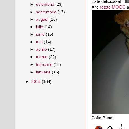
Este delicioasa!!!!!!!
►
octombrie
(23)
Alte
retete MOOC
ai
►
septembrie
(17)
►
august
(16)
►
iulie
(14)
►
iunie
(15)
►
mai
(14)
►
aprilie
(17)
►
martie
(22)
►
februarie
(18)
►
ianuarie
(15)
►
2015
(184)
Pofta Buna!