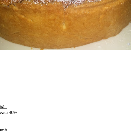
lbă:
 vaci 40%
rumb