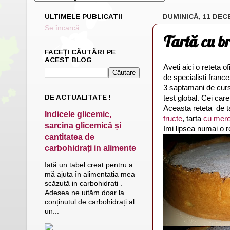
ULTIMELE PUBLICATII
DUMINICĂ, 11 DEC
Se încarcă...
Tartă cu b
FACEȚI CĂUTĂRI PE
ACEST BLOG
Aveti aici o reteta o
de specialisti franc
3 saptamani de curs
DE ACTUALITATE !
test global. Cei care
Aceasta reteta de ta
Indicele glicemic,
fructe
, tarta
cu mere
sarcina glicemică și
Imi lipsea numai o re
cantitatea de
carbohidrați in alimente
Iată un tabel creat pentru a
mă ajuta în alimentatia mea
scăzută in carbohidrati .
Adesea ne uităm doar la
conținutul de carbohidrați al
un...