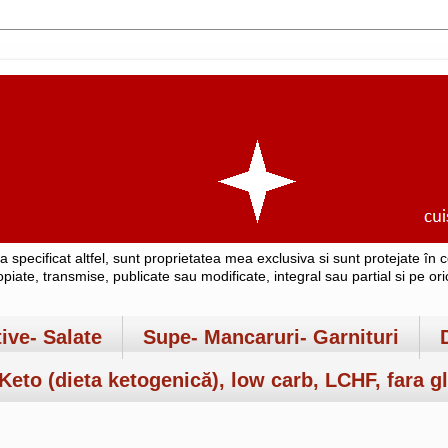
-a specificat altfel, sunt proprietatea mea exclusiva si sunt protejate î
copiate, transmise, publicate sau modificate, integral sau partial si pe o
tive- Salate
Supe- Mancaruri- Garnituri
Keto (dieta ketogenică), low carb, LCHF, fara gl