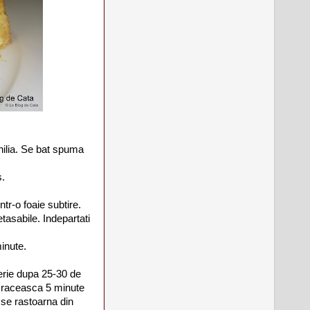
ilia. Se bat spuma
s.
ntr-o foaie subtire.
etasabile. Indepartati
minute.
serie dupa 25-30 de
e raceasca 5 minute
 se rastoarna din