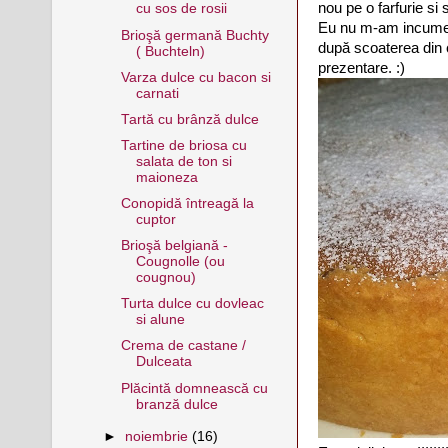
nou pe o farfurie s
cu sos de rosii
Eu nu m-am incumetat
Brioşă germană Buchty
după scoaterea din c
( Buchteln)
prezentare. :)
Varza dulce cu bacon si
carnati
Tartă cu brânză dulce
Tartine de briosa cu
salata de ton si
maioneza
Conopidă întreagă la
cuptor
Brioşă belgiană -
Cougnolle (ou
cougnou)
Turta dulce cu dovleac
si alune
Crema de castane /
Dulceata
Plăcintă domnească cu
branză dulce
►
noiembrie
(16)