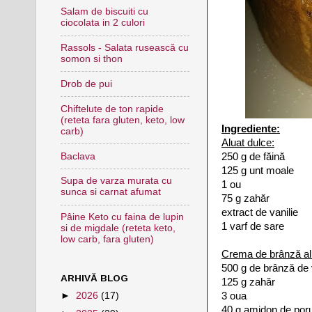
Salam de biscuiti cu
ciocolata in 2 culori
Rassols - Salata rusească cu
somon si thon
Drob de pui
Chiftelute de ton rapide
(reteta fara gluten, keto, low
Ingrediente:
carb)
Aluat dulce:
250 g de făină
Baclava
125 g unt moale
Supa de varza murata cu
1 ou
sunca si carnat afumat
75 g zahăr
extract de vanilie
Pâine Keto cu faina de lupin
1 varf de sare
si de migdale (reteta keto,
low carb, fara gluten)
Crema de brânză a
500 g de brânză de
ARHIVĂ BLOG
125 g zahăr
3 oua
►
2026
(17)
40 g amidon de po