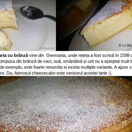
arta cu brânză
vine din Germania, unde rețeta a fost scrisă în 1598
ompusa din brânză de vaci, ouă, smântână și unt nu a așteptat mult 
a de exemplu, este foarte renumita si exista multiple variante. A ajuns 
. Da, faimosul cheesecake este verisorul acestei tarte :).