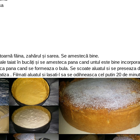
asa
e toarnă făina, zahărul și sarea. Se amestecă bine.
le taiat în bucăți și se amesteca pana cand untul este bine incorpora
eca pana cand se formeaza o bula. Se scoate aluatul si se preseaza d
tiza . Filmati aluatul si lasati-l sa se odihneasca cel putin 20 de minute