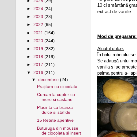
►
2025
(29)
10 cl smântână gr
►
2024
(24)
extract de vanilie
►
2023
(23)
►
2022
(65)
►
2021
(164)
Mod de preparare:
►
2020
(244)
Aluatul dulce:
►
2019
(282)
În bolul robotului s
►
2018
(219)
Se adaugă untul moa
►
2017
(211)
vanilia si se amest
▼
2016
(211)
palma pentru a-l apla
▼
decembrie
(24)
Prajitura cu ciocolata
Curcan la cuptor cu
mere si castane
Placinta cu branza
dulce si stafide
15 Retete aperitive
Buturuga din mousse
de ciocolata si insert