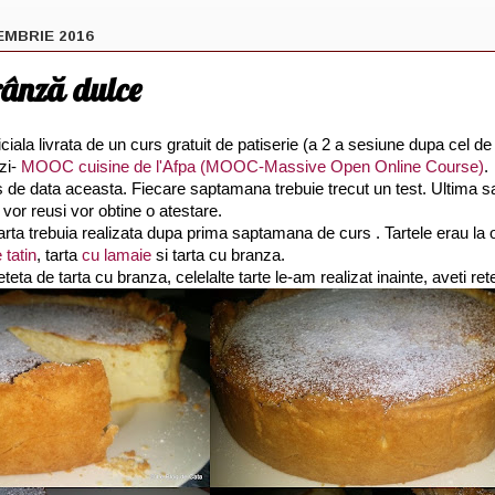
EMBRIE 2016
rânză dulce
ficiala livrata de un curs gratuit de patiserie (a 2 a sesiune dupa cel d
ezi-
MOOC cuisine de l'Afpa (MOOC-Massive Open Online Course)
.
 de data aceasta. Fiecare saptamana trebuie trecut un test. Ultima
 vor reusi vor obtine o atestare.
rta trebuia realizata dupa prima saptamana de curs . Tartele erau la 
 tatin
, tarta
cu lamaie
si tarta cu branza.
teta de tarta cu branza, celelalte tarte le-am realizat inainte, aveti rete