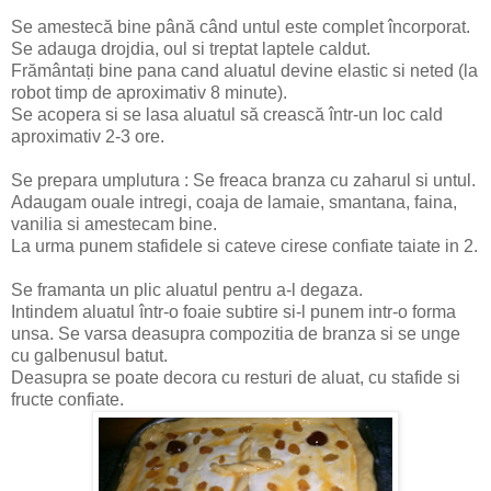
Se amestecă bine până când untul este complet încorporat.
Se adauga drojdia, oul si treptat laptele caldut.
Frământați bine pana cand aluatul devine elastic si neted (la
robot timp de aproximativ 8 minute).
Se acopera si se lasa aluatul să crească într-un loc cald
aproximativ 2-3 ore.
Se prepara umplutura : Se freaca branza cu zaharul si untul.
Adaugam ouale intregi, coaja de lamaie, smantana, faina,
vanilia si amestecam bine.
La urma punem stafidele si cateve cirese confiate taiate in 2.
Se framanta un plic aluatul pentru a-l degaza.
Intindem aluatul într-o foaie subtire si-l punem intr-o forma
unsa. Se varsa deasupra compozitia de branza si se unge
cu galbenusul batut.
Deasupra se poate decora cu resturi de aluat, cu stafide si
fructe confiate.