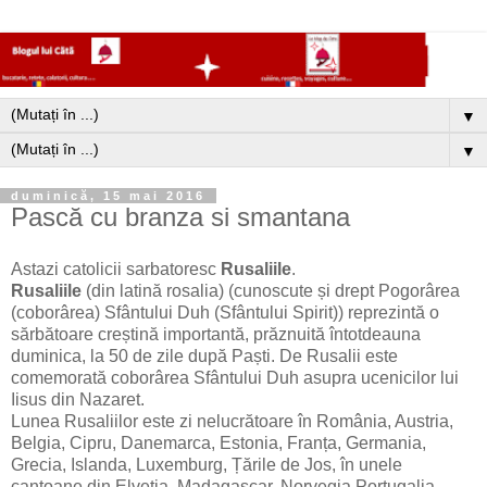
▼
▼
duminică, 15 mai 2016
Pască cu branza si smantana
Astazi catolicii sarbatoresc
Rusaliile
.
Rusaliile
(din latină rosalia) (cunoscute și drept Pogorârea
(coborârea) Sfântului Duh (Sfântului Spirit)) reprezintă o
sărbătoare creștină importantă, prăznuită întotdeauna
duminica, la 50 de zile după Paști. De Rusalii este
comemorată coborârea Sfântului Duh asupra ucenicilor lui
Iisus din Nazaret.
Lunea Rusaliilor este zi nelucrătoare în România, Austria,
Belgia, Cipru, Danemarca, Estonia, Franța, Germania,
Grecia, Islanda, Luxemburg, Țările de Jos, în unele
cantoane din Elveția, Madagascar, Norvegia,Portugalia,