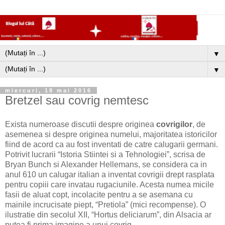
▼
▼
miercuri, 18 mai 2016
Bretzel sau covrig nemtesc
Exista numeroase discutii despre originea
covrigilor
, de
asemenea si despre originea numelui, majoritatea istoricilor
fiind de acord ca au fost inventati de catre calugarii germani.
Potrivit lucrarii “Istoria Stiintei si a Tehnologiei”, scrisa de
Bryan Bunch si Alexander Hellemans, se considera ca in
anul 610 un calugar italian a inventat covrigii drept rasplata
pentru copiii care invatau rugaciunile. Acesta numea micile
fasii de aluat copt, incolacite pentru a se asemana cu
mainile incrucisate piept, “Pretiola” (mici recompense). O
ilustratie din secolul XII, “Hortus deliciarum”, din Alsacia ar
putea fi prima imagine a unui covrig.