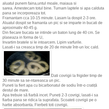
aluatul punem faina,untul moale, maiaua si
sarea. Amestecam totul bine. Turnam laptele si apa calduta
pana se incorporeaza tot.
Framantam cca 10-15 minute. Lasam la dospit 2-3 ore.
Aluatul dospit se framanta un pic si se imparte in bucati de
aproximativ 40-45 g.
Din fiecare bucata se intinde un baton lung de 40 cm. Se
plaseaza in forma de U,
Invartim bratele si le intoarcem. Lipim varfurile.
Lasati-i sa creasca timp de 20 de minute într-un loc cald.
Dati covrigii la frigider timp de
30 minute sa se-ntareasca un pic.
Puneti la fiert apa cu bicarbonatul de sodiu într-o cratiță
destul de mare.
Apa trebuie să fiarbă incet. Puneți 2-3 covrigi, lasati-i sa
fiarba pana se ridica la suprafata. Scoateti covrigii pe o
hartie absorbanta. Fierbeti toti covrigii.