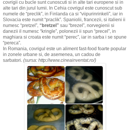
covrigii cu bucle sunt cunoscuti si in alte tari europene si in
alte tari din jurul lumii. In Cehia covrigul este cunoscut sub
numele de “preclik”, in Finlanda ca si “viipurinrinkeli”, iar in
Slovacia este numit “praclik”. Spaniolii, francezii, si italieni ii
numesc “pretzel”,
“bretzel”
sau “brezel”, norvegienii si
danezii il numesc “kringle”, polonezii ii spun “precel”, in
maghiara si croata este numit “perec”, iar in sarba i se spune
“pereca”.
In Romania, covrigul este un aliment fast-food foarte popular
in zonele urbane si, de asemenea, un cadou de
sarbatori.
(sursa: http://www.cineainventat.ro/)