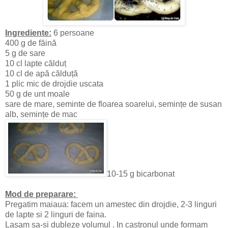
Ingrediente:
6 persoane
400 g de făină
5 g de sare
10 cl lapte călduț
10 cl de apă călduță
1 plic mic de drojdie uscata
50 g de unt moale
sare de mare, seminte de floarea soarelui, semințe de susan
alb, semințe de mac
10-15 g bicarbonat
Mod de preparare:
Pregatim maiaua: facem un amestec din drojdie, 2-3 linguri
de lapte si 2 linguri de faina.
Lasam sa-si dubleze volumul . In castronul unde formam