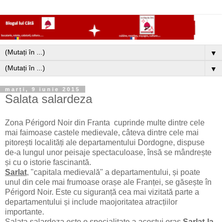
▼
▼
marți, 9 iunie 2015
Salata salardeza
Zona Périgord Noir din Franta cuprinde multe dintre cele
mai faimoase castele medievale, câteva dintre cele mai
pitorești localități ale departamentului Dordogne, dispuse
de-a lungul unor peisaje spectaculoase, însă se mândrește
și cu o istorie fascinantă.
Sarlat
, "capitala medievală" a departamentului, și poate
unul din cele mai frumoase orașe ale Franței, se găsește în
Périgord Noir. Este cu siguranță cea mai vizitată parte a
departamentului și include maojoritatea atracțiilor
importante.
Salata salardeza este o specialitate a acestui oras
Sarlat-la-