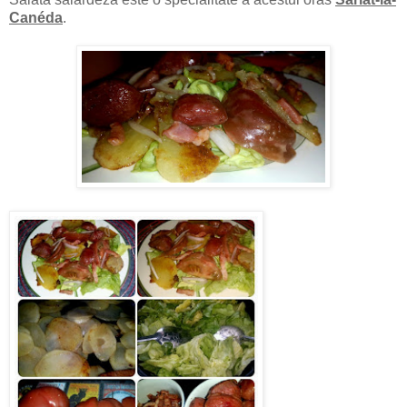
Canéda
.