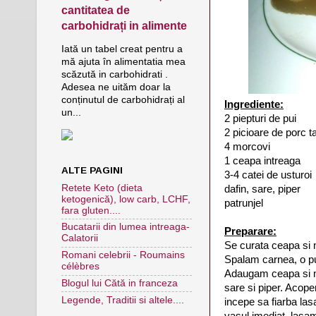
cantitatea de
carbohidrați in alimente
Iată un tabel creat pentru a
mă ajuta în alimentatia mea
scăzută in carbohidrati .
Adesea ne uităm doar la
conținutul de carbohidrați al
Ingrediente:
un...
2 piepturi de pui
2 picioare de porc ta
4 morcovi
1 ceapa intreaga
ALTE PAGINI
3-4 catei de usturoi
Retete Keto (dieta
dafin, sare, piper
ketogenică), low carb, LCHF,
patrunjel
fara gluten....
Bucatarii din lumea intreaga-
Preparare:
Calatorii
Se curata ceapa si 
Romani celebrii - Roumains
Spalam carnea, o p
célèbres
Adaugam ceapa si mor
Blogul lui Cătă in franceza
sare si piper. Acope
Legende, Traditii si altele....
incepe sa fiarba l
vasul imediat, lasam