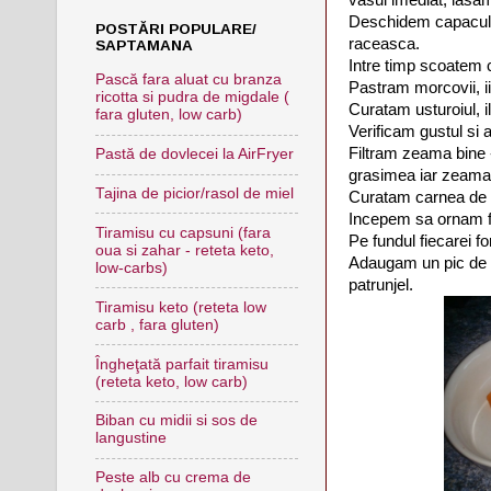
Deschidem capacul,
POSTĂRI POPULARE/
raceasca.
SAPTAMANA
Intre timp scoatem 
Pască fara aluat cu branza
Pastram morcovii, ii
ricotta si pudra de migdale (
Curatam usturoiul, 
fara gluten, low carb)
Verificam gustul si
Filtram zeama bine 
Pastă de dovlecei la AirFryer
grasimea iar zeama a
Tajina de picior/rasol de miel
Curatam carnea de 
Incepem sa ornam f
Tiramisu cu capsuni (fara
Pe fundul fiecarei f
oua si zahar - reteta keto,
Adaugam un pic de 
low-carbs)
patrunjel.
Tiramisu keto (reteta low
carb , fara gluten)
Îngheţată parfait tiramisu
(reteta keto, low carb)
Biban cu midii si sos de
langustine
Peste alb cu crema de