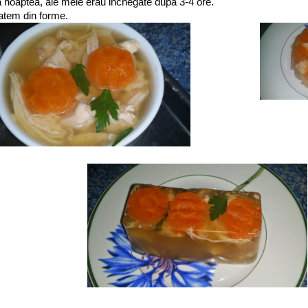
a noaptea, ale mele erau inchegate dupa 3-4 ore.
atem din forme.