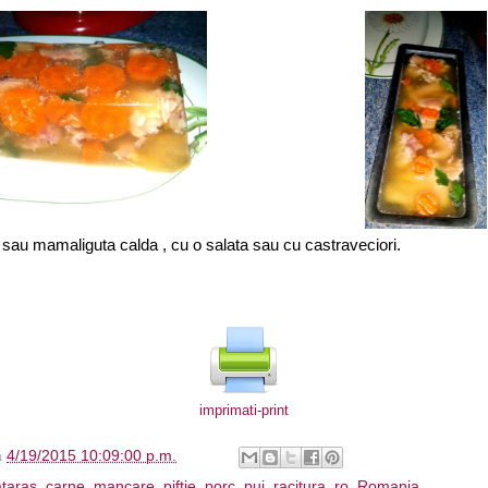
sau mamaliguta calda , cu o salata sau cu castraveciori.
imprimati-print
à
4/19/2015 10:09:00 p.m.
taras
,
carne
,
mancare
,
piftie
,
porc
,
pui
,
racitura
,
ro
,
Romania