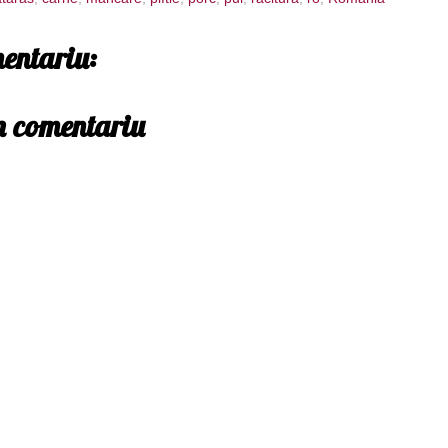
entariu:
un comentariu