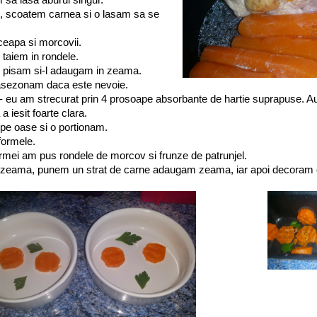
 scoatem carnea si o lasam sa se
ceapa si morcovii.
 taiem in rondele.
il pisam si-l adaugam in zeama.
 asezonam daca este nevoie.
- eu am strecurat prin 4 prosoape absorbante de hartie suprapuse. A
 iesit foarte clara.
pe oase si o portionam.
ormele.
ormei am pus rondele de morcov si frunze de patrunjel.
zeama, punem un strat de carne adaugam zeama, iar apoi decoram 