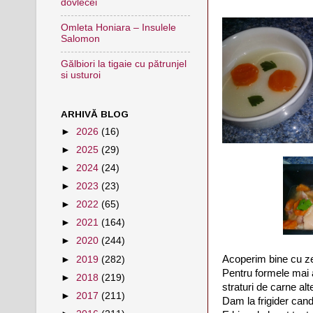
dovlecei
Omleta Honiara – Insulele
Salomon
Gălbiori la tigaie cu pătrunjel
si usturoi
ARHIVĂ BLOG
►
2026
(16)
►
2025
(29)
►
2024
(24)
►
2023
(23)
►
2022
(65)
►
2021
(164)
►
2020
(244)
Acoperim bine cu 
►
2019
(282)
Pentru formele mai
►
2018
(219)
straturi de carne al
►
2017
(211)
Dam la frigider cand