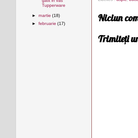
gatit in vas
Tupperware
Niciun com
►
martie
(18)
►
februarie
(17)
Trimiteți 