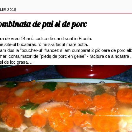
LIE 2015
mbinata de pui si de porc
a de vreo 14 ani....adica de cand sunt in Franta.
e site-ul bucataras.ro mi s-a facut mare pofta.
m dus la "boucher-ul" francez si am cumparat 2 picioare de porc alb
 mari consumatori de "pieds de porc en gelée" - racitura ca a noastra ..
i de loc grasa. ...