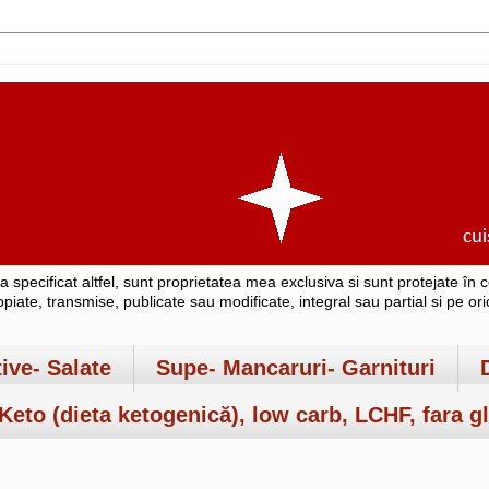
-a specificat altfel, sunt proprietatea mea exclusiva si sunt protejate î
copiate, transmise, publicate sau modificate, integral sau partial si pe o
tive- Salate
Supe- Mancaruri- Garnituri
Keto (dieta ketogenică), low carb, LCHF, fara gl