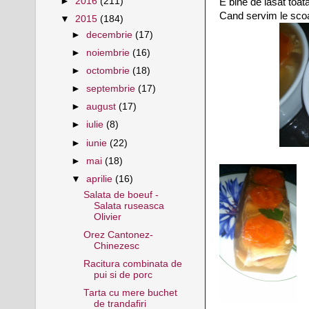
►
2016
(211)
E bine de lasat toat
Cand servim le sco
▼
2015
(184)
►
decembrie
(17)
►
noiembrie
(16)
►
octombrie
(18)
►
septembrie
(17)
►
august
(17)
►
iulie
(8)
►
iunie
(22)
►
mai
(18)
▼
aprilie
(16)
Salata de boeuf -
Salata ruseasca
Olivier
Orez Cantonez-
Chinezesc
Racitura combinata de
pui si de porc
Tarta cu mere buchet
de trandafiri