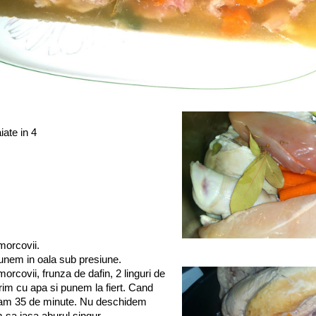
iate in 4
morcovii.
unem in oala sub presiune.
covii, frunza de dafin, 2 linguri de
rim cu apa si punem la fiert. Cand
asam 35 de minute. Nu deschidem
 sa iasa aburul singur.