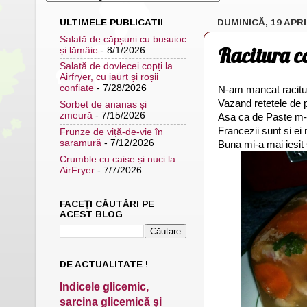
ULTIMELE PUBLICATII
DUMINICĂ, 19 APRI
Salată de căpșuni cu busuioc
Racitura co
și lămâie
- 8/1/2026
Salată de dovlecei copți la
Airfryer, cu iaurt și roșii
confiate
- 7/28/2026
N-am mancat racitur
Vazand retetele de p
Sorbet de ananas și
zmeură
- 7/15/2026
Asa ca de Paste m-a
Francezii sunt si ei
Frunze de viță-de-vie în
saramură
- 7/12/2026
Buna mi-a mai iesit s
Crumble cu caise și nuci la
AirFryer
- 7/7/2026
FACEȚI CĂUTĂRI PE
ACEST BLOG
DE ACTUALITATE !
Indicele glicemic,
sarcina glicemică și