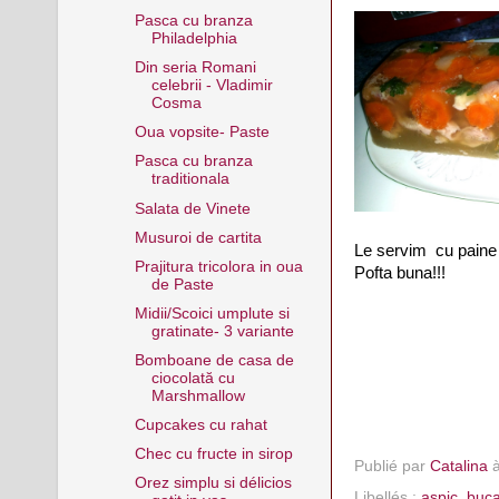
Pasca cu branza
Philadelphia
Din seria Romani
celebrii - Vladimir
Cosma
Oua vopsite- Paste
Pasca cu branza
traditionala
Salata de Vinete
Musuroi de cartita
Le servim cu paine 
Prajitura tricolora in oua
Pofta buna!!!
de Paste
Midii/Scoici umplute si
gratinate- 3 variante
Bomboane de casa de
ciocolată cu
Marshmallow
Cupcakes cu rahat
Chec cu fructe in sirop
Publié par
Catalina
Orez simplu si délicios
Libellés :
aspic
,
buca