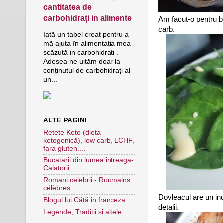
cantitatea de
carbohidrați in alimente
Am facut-o pentru b
carb.
Iată un tabel creat pentru a
mă ajuta în alimentatia mea
scăzută in carbohidrati .
Adesea ne uităm doar la
conținutul de carbohidrați al
un...
ALTE PAGINI
Retete Keto (dieta
ketogenică), low carb, LCHF,
fara gluten....
Bucatarii din lumea intreaga-
Calatorii
Romani celebrii - Roumains
célèbres
Dovleacul are un ind
Blogul lui Cătă in franceza
detalii.
Legende, Traditii si altele....