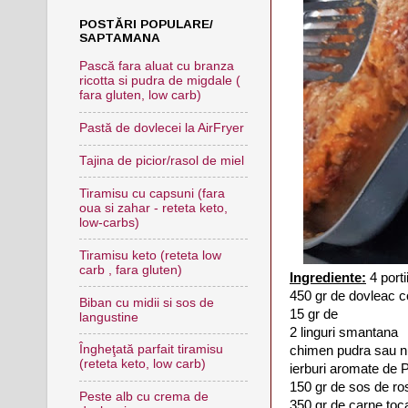
POSTĂRI POPULARE/
SAPTAMANA
Pască fara aluat cu branza
ricotta si pudra de migdale (
fara gluten, low carb)
Pastă de dovlecei la AirFryer
Tajina de picior/rasol de miel
Tiramisu cu capsuni (fara
oua si zahar - reteta keto,
low-carbs)
Tiramisu keto (reteta low
carb , fara gluten)
Ingrediente:
4 porti
450 gr de dovleac c
Biban cu midii si sos de
15 gr de
langustine
2 linguri smantana
Îngheţată parfait tiramisu
chimen pudra sau n
(reteta keto, low carb)
ierburi aromate de
150 gr de sos de ro
Peste alb cu crema de
350 gr de carne toca