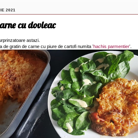
IE 2021
carne cu dovleac
urprinzatoare astazi.
a de gratin de carne cu piure de cartofi numita '
hachis parmentier
'.