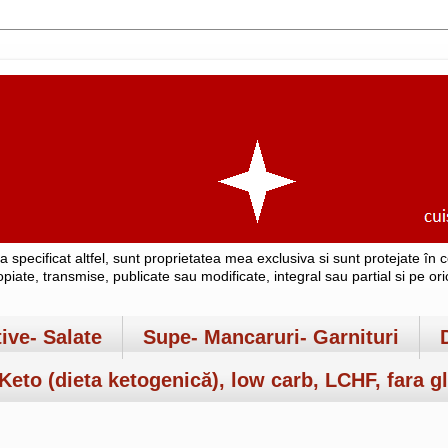
-a specificat altfel, sunt proprietatea mea exclusiva si sunt protejate î
copiate, transmise, publicate sau modificate, integral sau partial si pe o
tive- Salate
Supe- Mancaruri- Garnituri
Keto (dieta ketogenică), low carb, LCHF, fara gl