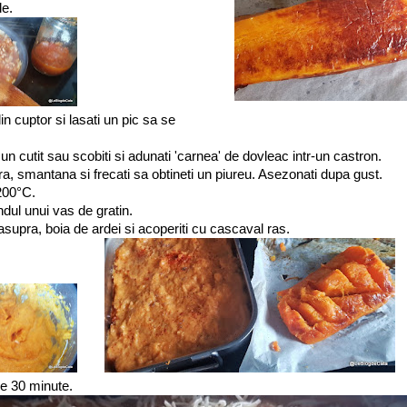
e.
in cuptor si lasati un pic sa se
un cutit sau scobiti si adunati 'carnea' de dovleac intr-un castron.
a, smantana si frecati sa obtineti un piureu. Asezonati dupa gust.
 200°C.
dul unui vas de gratin.
supra, boia de ardei si acoperiti cu cascaval ras.
de 30 minute.