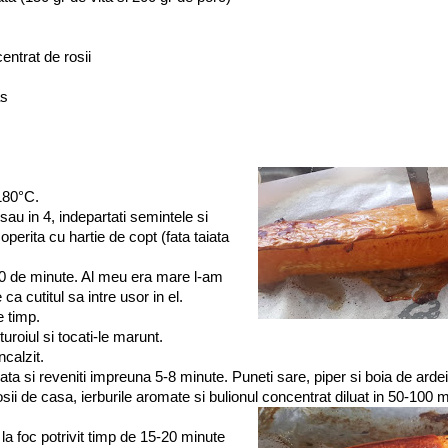
entrat de rosii
as
 180°C.
 sau in 4, indepartati semintele si
operita cu hartie de copt (fata taiata
 40 de minute. Al meu era mare l-am
ca cutitul sa intre usor in el.
e timp.
uroiul si tocati-le marunt.
ncalzit.
ta si reveniti impreuna 5-8 minute. Puneti sare, piper si boia de ardei
sii de casa, ierburile aromate si bulionul concentrat diluat in 50-100 
 la foc potrivit timp de 15-20 minute