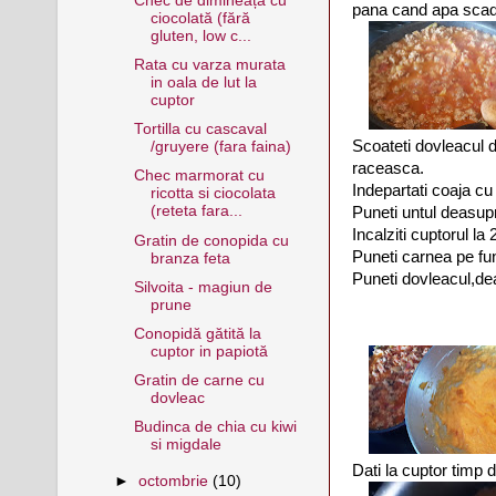
Chec de dimineață cu
pana cand apa scad
ciocolată (fără
gluten, low c...
Rata cu varza murata
in oala de lut la
cuptor
Tortilla cu cascaval
Scoateti dovleacul d
/gruyere (fara faina)
raceasca.
Chec marmorat cu
Indepartati coaja cu 
ricotta si ciocolata
(reteta fara...
Puneti untul deasupr
Incalziti cuptorul la
Gratin de conopida cu
Puneti carnea pe fun
branza feta
Puneti dovleacul,dea
Silvoita - magiun de
prune
Conopidă gătită la
cuptor in papiotă
Gratin de carne cu
dovleac
Budinca de chia cu kiwi
si migdale
Dati la cuptor timp 
►
octombrie
(10)