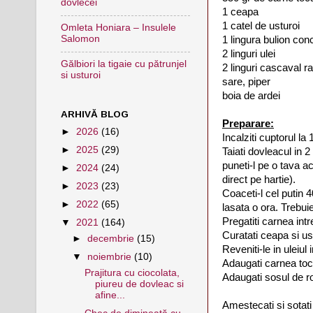
dovlecei
1 ceapa
1 catel de usturoi
Omleta Honiara – Insulele
Salomon
1 lingura bulion conc
2 linguri ulei
Gălbiori la tigaie cu pătrunjel
2 linguri cascaval r
si usturoi
sare, piper
boia de ardei
ARHIVĂ BLOG
Preparare:
►
2026
(16)
Incalziti cuptorul la
►
2025
(29)
Taiati dovleacul in 2
puneti-l pe o tava ac
►
2024
(24)
direct pe hartie).
►
2023
(23)
Coaceti-l cel putin
►
2022
(65)
lasata o ora. Trebuie 
Pregatiti carnea intr
▼
2021
(164)
Curatati ceapa si ust
►
decembrie
(15)
Reveniti-le in uleiul i
▼
noiembrie
(10)
Adaugati carnea toca
Prajitura cu ciocolata,
Adaugati sosul de ro
piureu de dovleac si
afine...
Amestecati si sotati