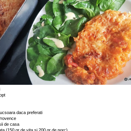
i
opt
ucsoara daca preferati
 Provence
sii de casa
ta (150 gr de vita si 200 gr de porc)