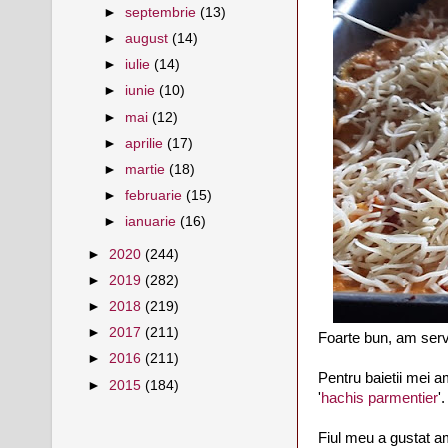
►
septembrie
(13)
►
august
(14)
►
iulie
(14)
►
iunie
(10)
►
mai
(12)
►
aprilie
(17)
►
martie
(18)
►
februarie
(15)
►
ianuarie
(16)
►
2020
(244)
►
2019
(282)
►
2018
(219)
►
2017
(211)
Foarte bun, am serv
►
2016
(211)
Pentru baietii mei a
►
2015
(184)
'
hachis parmentier
'.
Fiul meu a gustat am