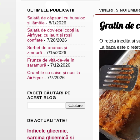
ULTIMELE PUBLICATII
VINERI, 5 NOIEMBR
Salată de căpșuni cu busuioc
Gratin de 
și lămâie
- 8/1/2026
Salată de dovlecei copți la
Airfryer, cu iaurt și roșii
confiate
- 7/28/2026
O reteta inedita si s
La baza este o retet
Sorbet de ananas și
zmeură
- 7/15/2026
Frunze de viță-de-vie în
saramură
- 7/12/2026
Crumble cu caise și nuci la
AirFryer
- 7/7/2026
FACEȚI CĂUTĂRI PE
ACEST BLOG
DE ACTUALITATE !
Indicele glicemic,
sarcina glicemică și