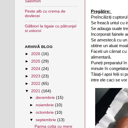
Salomon
Pregătire:
Peste alb cu crema de
dovlecei
Preîncălziți cuptorul
Se freacă untul cu i
Gălbiori la tigaie cu pătrunjel
Se adauga ouale tre
si usturoi
Incorporati fainele 
Se amestecă cu un r
obtine un aluat moal
ARHIVĂ BLOG
Faceti un cârnat cu al
►
2026
(16)
alimentară.
►
2025
(29)
Puneți preparatul în
minute în congelator
►
2024
(24)
Tăiați-l apoi felii si
►
2023
(23)
intre ele caci se vor
►
2022
(65)
▼
2021
(164)
►
decembrie
(15)
►
noiembrie
(10)
►
octombrie
(10)
▼
septembrie
(13)
Panna cotta cu mere