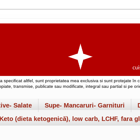
-a specificat altfel, sunt proprietatea mea exclusiva si sunt protejate î
copiate, transmise, publicate sau modificate, integral sau partial si pe o
tive- Salate
Supe- Mancaruri- Garnituri
Keto (dieta ketogenică), low carb, LCHF, fara gl