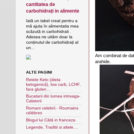
cantitatea de
carbohidrați in alimente
Iată un tabel creat pentru a
mă ajuta în alimentatia mea
scăzută in carbohidrati .
Adesea ne uităm doar la
conținutul de carbohidrați al
un...
Am combinat de data
arahide.
ALTE PAGINI
Retete Keto (dieta
ketogenică), low carb, LCHF,
fara gluten....
Bucatarii din lumea intreaga-
Calatorii
Romani celebrii - Roumains
célèbres
Blogul lui Cătă in franceza
Legende, Traditii si altele....