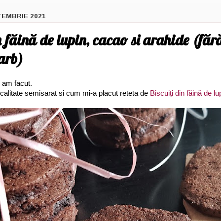
TEMBRIE 2021
n făină de lupin, cacao si arahide (făr
arb)
 am facut.
calitate semisarat si cum mi-a placut reteta de
Biscuiți din făină de lu