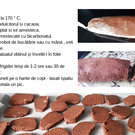
 la 170 ° C.
ndulcitorul si cacaoa.
ptat si se amesteca.
amestecate cu bicarbonatul.
obot de bucătărie sau cu mâna , veti
e.
uatul obtinut și înveliti-l în folie
 frigider timp de 1-2 ore sau 30 de
.
 puneti pe o hartie de copt - lasati spatiu
 etala un pic.