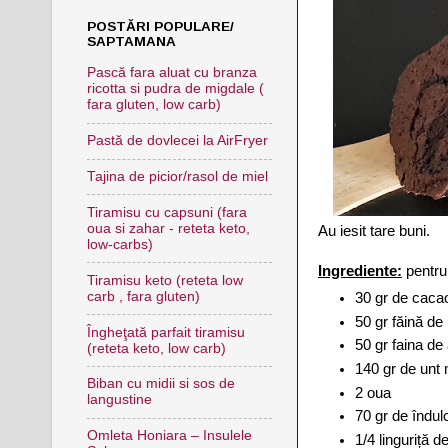
POSTĂRI POPULARE/
SAPTAMANA
Pască fara aluat cu branza
ricotta si pudra de migdale (
fara gluten, low carb)
Pastă de dovlecei la AirFryer
Tajina de picior/rasol de miel
Tiramisu cu capsuni (fara
oua si zahar - reteta keto,
Au iesit tare buni.
low-carbs)
Ingrediente:
pentru 
Tiramisu keto (reteta low
carb , fara gluten)
30 gr de caca
50 gr făină de
Îngheţată parfait tiramisu
50 gr faina de
(reteta keto, low carb)
140 gr de unt
Biban cu midii si sos de
2 oua
langustine
70 gr de îndulci
Omleta Honiara – Insulele
1/4 linguriță d