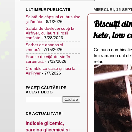
ULTIMELE PUBLICATII
MIERCURI, 15 SEP
Salată de căpșuni cu busuioc
Biscuiți di
și lămâie
- 8/1/2026
Salată de dovlecei copți la
keto, low c
Airfryer, cu iaurt și roșii
confiate
- 7/28/2026
Sorbet de ananas și
Ce buna combinatie
zmeură
- 7/15/2026
Imi ramanea unt de 
Frunze de viță-de-vie în
refac.
saramură
- 7/12/2026
Crumble cu caise și nuci la
AirFryer
- 7/7/2026
FACEȚI CĂUTĂRI PE
ACEST BLOG
DE ACTUALITATE !
Indicele glicemic,
sarcina glicemică și