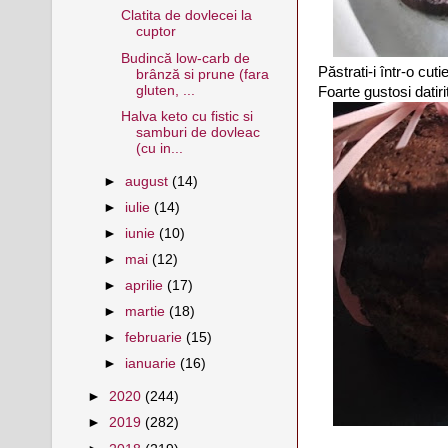
Clatita de dovlecei la
cuptor
Budincă low-carb de
Păstrati-i într-o cuti
brânză si prune (fara
gluten, ...
Foarte gustosi datirit
Halva keto cu fistic si
samburi de dovleac
(cu in...
►
august
(14)
►
iulie
(14)
►
iunie
(10)
►
mai
(12)
►
aprilie
(17)
►
martie
(18)
►
februarie
(15)
►
ianuarie
(16)
►
2020
(244)
►
2019
(282)