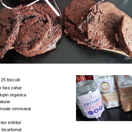
25 biscuiti
o fara zahar
 lupin organica
 alune
 moale semisarat
tor eritritol
e bicarbonat